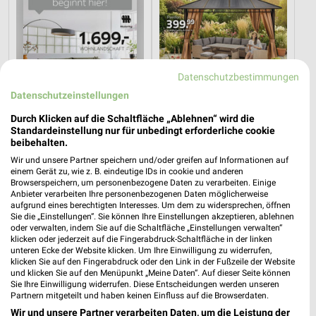
Datenschutzbestimmungen
Datenschutzeinstellungen
Durch Klicken auf die Schaltfläche „Ablehnen“ wird die
Standardeinstellung nur für unbedingt erforderliche cookie
beibehalten.
Wir und unsere Partner speichern und/oder greifen auf Informationen auf
42,1 km
7,5 km
einem Gerät zu, wie z. B. eindeutige IDs in cookie und anderen
Musterring
Gartenliebe
Browserspeichern, um personenbezogene Daten zu verarbeiten. Einige
Gültig bis Fr. 14.08.
Gültig bis Sa. 26.09.
Anbieter verarbeiten Ihre personenbezogenen Daten möglicherweise
aufgrund eines berechtigten Interesses. Um dem zu widersprechen, öffnen
Sie die „Einstellungen“. Sie können Ihre Einstellungen akzeptieren, ablehnen
JYSK
JYSK
oder verwalten, indem Sie auf die Schaltfläche „Einstellungen verwalten“
klicken oder jederzeit auf die Fingerabdruck-Schaltfläche in der linken
unteren Ecke der Website klicken. Um Ihre Einwilligung zu widerrufen,
klicken Sie auf den Fingerabdruck oder den Link in der Fußzeile der Website
und klicken Sie auf den Menüpunkt „Meine Daten“. Auf dieser Seite können
Sie Ihre Einwilligung widerrufen. Diese Entscheidungen werden unseren
Partnern mitgeteilt und haben keinen Einfluss auf die Browserdaten.
Wir und unsere Partner verarbeiten Daten, um die Leistung der