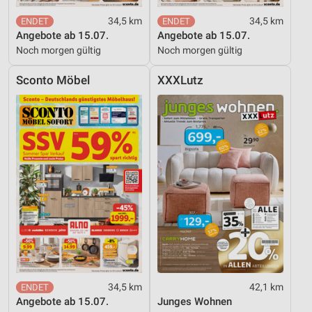
Verwendung reduzierter Daten zur Auswahl von
Inhalten
34,5 km
34,5 km
Angebote ab 15.07.
Angebote ab 15.07.
IAB-Besonderheiten:
Noch morgen gültig
Noch morgen gültig
Verwendung genauer Standortdaten
Sconto Möbel
XXXLutz
Geräte anhand von aktiv angeforderten
Informationen identifizieren
Nicht-IAB-Verarbeitungszwecke:
Notwendig
Performance
Funktional
Werbung
34,5 km
42,1 km
Angebote ab 15.07.
Junges Wohnen