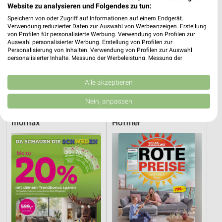
Website zu analysieren und Folgendes zu tun:
Speichern von oder Zugriff auf Informationen auf einem Endgerät.
Verwendung reduzierter Daten zur Auswahl von Werbeanzeigen. Erstellung
von Profilen für personalisierte Werbung. Verwendung von Profilen zur
Auswahl personalisierter Werbung. Erstellung von Profilen zur
Personalisierung von Inhalten. Verwendung von Profilen zur Auswahl
personalisierter Inhalte. Messung der Werbeleistung. Messung der
Performance von Inhalten. Analyse von Zielgruppen durch Statistiken oder
Kombinationen von Daten aus verschiedenen Quellen. Entwicklung und
8,2 km
8,2 km
Verbesserung der Angebote. Verwendung reduzierter Daten zur Auswahl
Alle akzeptieren
von Inhalten.
Gartenabverkauf
Spare bis zu 70%
Daten können außerhalb der Europäischen Union weitergegeben und in die
Nein, anpassen
Gültig bis Sa. 15.08.
Gültig bis Sa. 15.08.
USA gesendet werden.
Ihre Einwilligung und die cookie Richtlinie gelten ausschließlich für diese
mömax
Höffner
Website/App.
Partnerliste anzeigen (1 IAB-Anbieter)
Wir nutzen Ihre Daten für folgende Zwecke:
IAB-Verarbeitungszwecke:
Speichern von oder Zugriff auf Informationen
auf einem Endgerät
Verwendung reduzierter Daten zur Auswahl von
Werbeanzeigen