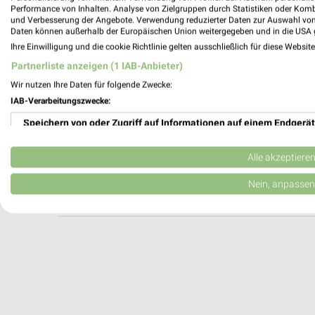
Auto Centrum Lass Eckernförde
Performance von Inhalten. Analyse von Zielgruppen durch Statistiken oder Kom
und Verbesserung der Angebote. Verwendung reduzierter Daten zur Auswahl von
Sauerstr. 15
Daten können außerhalb der Europäischen Union weitergegeben und in die USA 
24340 Eckernförde
Ihre Einwilligung und die cookie Richtlinie gelten ausschließlich für diese Websit
Heute 09:00 - 13:30 Uhr |
Geschlossen
Partnerliste anzeigen (1 IAB-Anbieter)
318,94 km
Wir nutzen Ihre Daten für folgende Zwecke:
IAB-Verarbeitungszwecke:
Speichern von oder Zugriff auf Informationen auf einem Endgerät
Autohaus Schmidt Süderbrarup
Kappelner Straße 2-7
Verwendung reduzierter Daten zur Auswahl von Werbeanzeigen
24392 Süderbrarup
Alle akzeptiere
Heute 08:30 - 12:00 Uhr |
Geschlossen
Erstellung von Profilen für personalisierte Werbung
Nein, anpassen
335,59 km
Verwendung von Profilen zur Auswahl personalisierter Werbung
Erstellung von Profilen zur Personalisierung von Inhalten
Verwendung von Profilen zur Auswahl personalisierter Inhalte
Messung der Werbeleistung