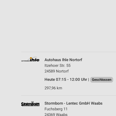
Messung der Performance von Inhalten
Analyse von Zielgruppen durch Statistiken oder Kombinationen 
Quellen
Entwicklung und Verbesserung der Angebote
Verwendung reduzierter Daten zur Auswahl von Inhalten
IAB-Besonderheiten:
Verwendung genauer Standortdaten
Autohaus Ihle Nortorf
Itzehoer Str. 55
Geräte anhand von aktiv angeforderten Informationen identifizie
24589 Nortorf
Nicht-IAB-Verarbeitungszwecke:
Heute 07:15 - 12:00 Uhr |
Geschlossen
Notwendig
297,96 km
Performance
Stormborn - Lentec GmbH Waabs
Funktional
Fuchsberg 11
24369 Waabs
Werbung