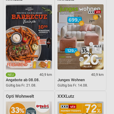
Verwendung genauer Standortdaten
Geräte anhand von aktiv angeforderten
Informationen identifizieren
Nicht-IAB-Verarbeitungszwecke:
Notwendig
Performance
Funktional
Werbung
40,9 km
40,9 km
Angebote ab 08.08.
Junges Wohnen
Gültig bis Fr. 21.08.
Gültig bis Fr. 14.08.
Opti Wohnwelt
XXXLutz