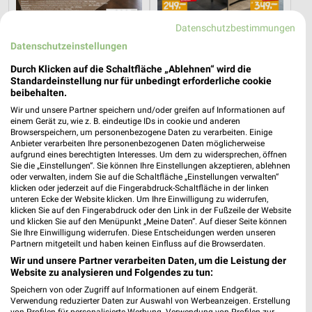
Datenschutzbestimmungen
Datenschutzeinstellungen
Durch Klicken auf die Schaltfläche „Ablehnen“ wird die
40,9 km
40,9 km
Standardeinstellung nur für unbedingt erforderliche cookie
Büro Spezial
Küchen Preishits!
beibehalten.
Gültig bis Fr. 14.08.
Gültig bis Fr. 21.08.
Wir und unsere Partner speichern und/oder greifen auf Informationen auf
einem Gerät zu, wie z. B. eindeutige IDs in cookie und anderen
Browserspeichern, um personenbezogene Daten zu verarbeiten. Einige
XXXLutz
Opti Wohnwelt
Anbieter verarbeiten Ihre personenbezogenen Daten möglicherweise
aufgrund eines berechtigten Interesses. Um dem zu widersprechen, öffnen
Sie die „Einstellungen“. Sie können Ihre Einstellungen akzeptieren, ablehnen
oder verwalten, indem Sie auf die Schaltfläche „Einstellungen verwalten“
klicken oder jederzeit auf die Fingerabdruck-Schaltfläche in der linken
unteren Ecke der Website klicken. Um Ihre Einwilligung zu widerrufen,
klicken Sie auf den Fingerabdruck oder den Link in der Fußzeile der Website
und klicken Sie auf den Menüpunkt „Meine Daten“. Auf dieser Seite können
Sie Ihre Einwilligung widerrufen. Diese Entscheidungen werden unseren
Partnern mitgeteilt und haben keinen Einfluss auf die Browserdaten.
Wir und unsere Partner verarbeiten Daten, um die Leistung der
Website zu analysieren und Folgendes zu tun:
Speichern von oder Zugriff auf Informationen auf einem Endgerät.
Verwendung reduzierter Daten zur Auswahl von Werbeanzeigen. Erstellung