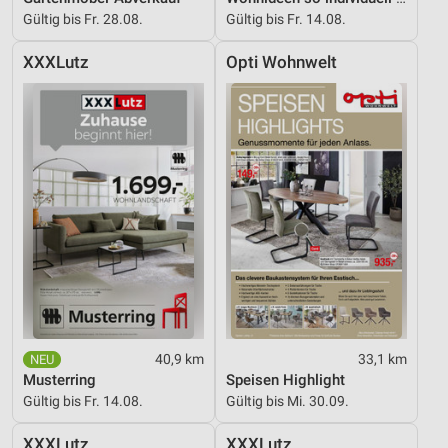
Verwendung von Profilen zur Auswahl
Gültig bis Fr. 28.08.
Gültig bis Fr. 14.08.
personalisierter Werbung
XXXLutz
Opti Wohnwelt
Erstellung von Profilen zur Personalisierung
von Inhalten
Verwendung von Profilen zur Auswahl
personalisierter Inhalte
Messung der Werbeleistung
Messung der Performance von Inhalten
Analyse von Zielgruppen durch Statistiken oder
Kombinationen von Daten aus verschiedenen
Quellen
Entwicklung und Verbesserung der Angebote
40,9 km
33,1 km
Musterring
Speisen Highlight
Verwendung reduzierter Daten zur Auswahl von
Gültig bis Fr. 14.08.
Gültig bis Mi. 30.09.
Inhalten
IAB-Besonderheiten:
XXXLutz
XXXLutz