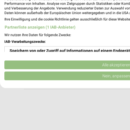
AUTOPLUS AG Rennerod
Performance von Inhalten. Analyse von Zielgruppen durch Statistiken oder Kom
und Verbesserung der Angebote. Verwendung reduzierter Daten zur Auswahl von
Gewerbestr. 11
Daten können außerhalb der Europäischen Union weitergegeben und in die USA 
56477 Rennerod
Ihre Einwilligung und die cookie Richtlinie gelten ausschließlich für diese Websit
Heute 07:30 - 18:30 Uhr |
Geöffnet
Partnerliste anzeigen (1 IAB-Anbieter)
426,38 km
Wir nutzen Ihre Daten für folgende Zwecke:
IAB-Verarbeitungszwecke:
Speichern von oder Zugriff auf Informationen auf einem Endgerät
A.T.U Bendorf
Hauptstraße 169
Verwendung reduzierter Daten zur Auswahl von Werbeanzeigen
56170 Bendorf
Alle akzeptiere
Heute 08:00 - 17:00 Uhr |
Öffnet in 7 Min.
Erstellung von Profilen für personalisierte Werbung
Nein, anpassen
466,12 km
Verwendung von Profilen zur Auswahl personalisierter Werbung
Erstellung von Profilen zur Personalisierung von Inhalten
Verwendung von Profilen zur Auswahl personalisierter Inhalte
Messung der Werbeleistung