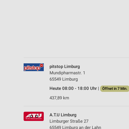
Messung der Performance von Inhalten
Analyse von Zielgruppen durch Statistiken oder Kombinationen 
Quellen
Entwicklung und Verbesserung der Angebote
Verwendung reduzierter Daten zur Auswahl von Inhalten
IAB-Besonderheiten:
Verwendung genauer Standortdaten
pitstop Limburg
Mundipharmastr. 1
Geräte anhand von aktiv angeforderten Informationen identifizie
65549 Limburg
Nicht-IAB-Verarbeitungszwecke:
Heute 08:00 - 18:00 Uhr |
Öffnet in 7 Min.
Notwendig
437,89 km
Performance
A.T.U Limburg
Funktional
Limburger Straße 27
65549 Limburg an der Lahn
Werbung