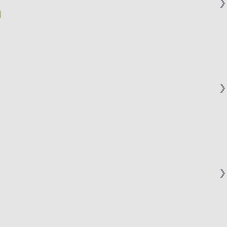
❯
❯
❯