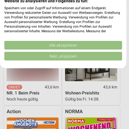
Website zu analysieren und Folgendes zu tun:
XXXLutz
XXXLutz
Speichern von oder Zugriff auf Informationen auf einem Endgerät.
Verwendung reduzierter Daten zur Auswahl von Werbeanzeigen. Erstellung
von Profilen für personalisierte Werbung. Verwendung von Profilen zur
Auswahl personalisierter Werbung. Erstellung von Profilen zur
Personalisierung von Inhalten. Verwendung von Profilen zur Auswahl
personalisierter Inhalte. Messung der Werbeleistung. Messung der
Performance von Inhalten. Analyse von Zielgruppen durch Statistiken oder
Kombinationen von Daten aus verschiedenen Quellen. Entwicklung und
Verbesserung der Angebote. Verwendung reduzierter Daten zur Auswahl
Alle akzeptieren
von Inhalten.
Daten können außerhalb der Europäischen Union weitergegeben und in die
Nein, anpassen
USA gesendet werden.
Ihre Einwilligung und die cookie Richtlinie gelten ausschließlich für diese
Website/App.
Partnerliste anzeigen (1 IAB-Anbieter)
Wir nutzen Ihre Daten für folgende Zwecke:
43,6 km
43,6 km
IAB-Verarbeitungszwecke:
NR. 1 Beim Preis
Wohnen-Preishits
Noch heute gültig
Gültig bis Fr. 14.08.
Speichern von oder Zugriff auf Informationen
auf einem Endgerät
Action
NORMA
Verwendung reduzierter Daten zur Auswahl von
Werbeanzeigen