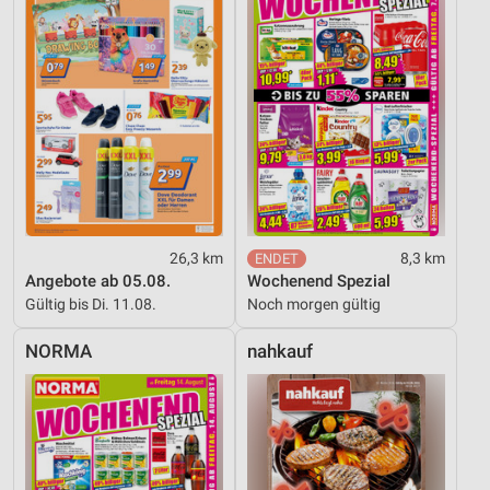
Erstellung von Profilen für personalisierte
Werbung
Verwendung von Profilen zur Auswahl
personalisierter Werbung
Erstellung von Profilen zur Personalisierung
von Inhalten
Verwendung von Profilen zur Auswahl
personalisierter Inhalte
26,3 km
8,3 km
Messung der Werbeleistung
Angebote ab 05.08.
Wochenend Spezial
Gültig bis Di. 11.08.
Noch morgen gültig
Messung der Performance von Inhalten
NORMA
nahkauf
Analyse von Zielgruppen durch Statistiken oder
Kombinationen von Daten aus verschiedenen
Quellen
Entwicklung und Verbesserung der Angebote
Verwendung reduzierter Daten zur Auswahl von