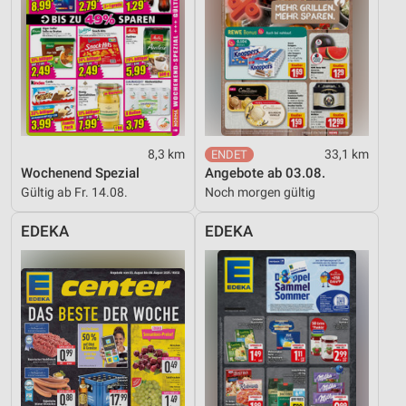
Inhalten
IAB-Besonderheiten:
Verwendung genauer Standortdaten
Geräte anhand von aktiv angeforderten
Informationen identifizieren
8,3 km
33,1 km
Nicht-IAB-Verarbeitungszwecke:
Wochenend Spezial
Angebote ab 03.08.
Notwendig
Gültig ab Fr. 14.08.
Noch morgen gültig
Performance
EDEKA
EDEKA
Funktional
Werbung