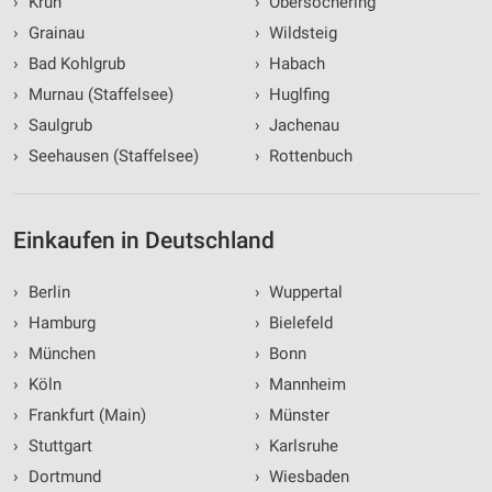
›
Krün
›
Obersöchering
›
Grainau
›
Wildsteig
›
Bad Kohlgrub
›
Habach
›
Murnau (Staffelsee)
›
Huglfing
›
Saulgrub
›
Jachenau
›
Seehausen (Staffelsee)
›
Rottenbuch
Einkaufen in Deutschland
›
Berlin
›
Wuppertal
›
Hamburg
›
Bielefeld
›
München
›
Bonn
›
Köln
›
Mannheim
›
Frankfurt (Main)
›
Münster
›
Stuttgart
›
Karlsruhe
›
Dortmund
›
Wiesbaden