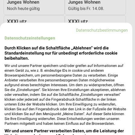
Junges Wohnen
Junges Wohnen
Noch heute gültig
Gültig bis Fr. 14.08.
XXXLutz
XXXLutz
Datenschutzbestimmungen
Datenschutzeinstellungen
Durch Klicken auf die Schaltfläche „Ablehnen“ wird die
Standardeinstellung nur für unbedingt erforderliche cookie
beibehalten.
Wir und unsere Partner speichern und/oder greifen auf Informationen auf
einem Gerät zu, wie z. B. eindeutige IDs in cookie und anderen
Browserspeichern, um personenbezogene Daten zu verarbeiten. Einige
Anbieter verarbeiten Ihre personenbezogenen Daten möglicherweise
aufgrund eines berechtigten Interesses. Um dem zu widersprechen, öffnen
Sie die „Einstellungen“. Sie können Ihre Einstellungen akzeptieren, ablehnen
oder verwalten, indem Sie auf die Schaltfläche „Einstellungen verwalten“
klicken oder jederzeit auf die Fingerabdruck-Schaltfläche in der linken
unteren Ecke der Website klicken. Um Ihre Einwilligung zu widerrufen,
klicken Sie auf den Fingerabdruck oder den Link in der Fußzeile der Website
43,6 km
43,6 km
und klicken Sie auf den Menüpunkt „Meine Daten“. Auf dieser Seite können
Schlafzimmer Spezial
Bis zu 62% in diesem prospekt
Sie Ihre Einwilligung widerrufen. Diese Entscheidungen werden unseren
Noch heute gültig
Noch heute gültig
Partnern mitgeteilt und haben keinen Einfluss auf die Browserdaten.
Wir und unsere Partner verarbeiten Daten, um die Leistung der