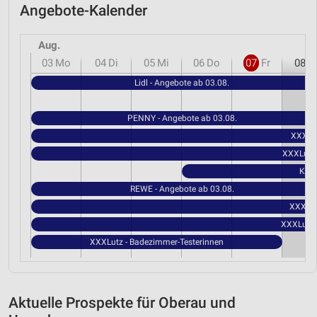
Angebote-Kalender
Aug.
03
Mo
04
Di
05
Mi
06
Do
07
Fr
08
S
Lidl - Angebote ab 03.08.
PENNY - Angebote ab 03.08.
XXXLut
XXXLutz 
Kauf
REWE - Angebote ab 03.08.
XXXLutz
XXXLutz 
XXXLutz - Badezimmer-Testerinnen
Aktuelle Prospekte für Oberau und