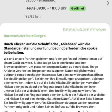
82380 Peißenberg
❯
Heute 09:00 - 18:00 Uhr |
Geöffnet
32,95 km
Datenschutzbestimmungen
Takko Fashion Schongau
Datenschutzeinstellungen
Bernbeurener Straße 5
86956 Schongau
Durch Klicken auf die Schaltfläche „Ablehnen“ wird die
❯
Standardeinstellung nur für unbedingt erforderliche cookie
Heute 09:00 - 18:00 Uhr |
Geöffnet
beibehalten.
38,42 km
Wir und unsere Partner speichern und/oder greifen auf Informationen auf
einem Gerät zu, wie z. B. eindeutige IDs in cookie und anderen
Browserspeichern, um personenbezogene Daten zu verarbeiten. Einige
Anbieter verarbeiten Ihre personenbezogenen Daten möglicherweise
aufgrund eines berechtigten Interesses. Um dem zu widersprechen, öffnen
Sie die „Einstellungen“. Sie können Ihre Einstellungen akzeptieren, ablehnen
oder verwalten, indem Sie auf die Schaltfläche „Einstellungen verwalten“
klicken oder jederzeit auf die Fingerabdruck-Schaltfläche in der linken
unteren Ecke der Website klicken. Um Ihre Einwilligung zu widerrufen,
klicken Sie auf den Fingerabdruck oder den Link in der Fußzeile der Website
und klicken Sie auf den Menüpunkt „Meine Daten“. Auf dieser Seite können
Sie Ihre Einwilligung widerrufen. Diese Entscheidungen werden unseren
Partnern mitgeteilt und haben keinen Einfluss auf die Browserdaten.