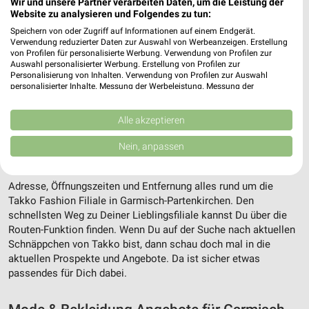
Wir und unsere Partner verarbeiten Daten, um die Leistung der
Website zu analysieren und Folgendes zu tun:
Speichern von oder Zugriff auf Informationen auf einem Endgerät.
Verwendung reduzierter Daten zur Auswahl von Werbeanzeigen. Erstellung
von Profilen für personalisierte Werbung. Verwendung von Profilen zur
Auswahl personalisierter Werbung. Erstellung von Profilen zur
Personalisierung von Inhalten. Verwendung von Profilen zur Auswahl
personalisierter Inhalte. Messung der Werbeleistung. Messung der
Performance von Inhalten. Analyse von Zielgruppen durch Statistiken oder
Kombinationen von Daten aus verschiedenen Quellen. Entwicklung und
Verbesserung der Angebote. Verwendung reduzierter Daten zur Auswahl
Alle akzeptieren
Adresse, Öffnungszeiten und Entfernung für
von Inhalten.
die Takko Fashion Filiale in Garmisch-
Daten können außerhalb der Europäischen Union weitergegeben und in die
Nein, anpassen
USA gesendet werden.
Partenkirchen
Ihre Einwilligung und die cookie Richtlinie gelten ausschließlich für diese
Website/App.
Adresse, Öffnungszeiten und Entfernung alles rund um die
Partnerliste anzeigen (1 IAB-Anbieter)
Takko Fashion Filiale in Garmisch-Partenkirchen. Den
schnellsten Weg zu Deiner Lieblingsfiliale kannst Du über die
Wir nutzen Ihre Daten für folgende Zwecke:
Routen-Funktion finden. Wenn Du auf der Suche nach aktuellen
IAB-Verarbeitungszwecke:
Schnäppchen von Takko bist, dann schau doch mal in die
Speichern von oder Zugriff auf Informationen
aktuellen Prospekte und Angebote. Da ist sicher etwas
auf einem Endgerät
passendes für Dich dabei.
Verwendung reduzierter Daten zur Auswahl von
Werbeanzeigen