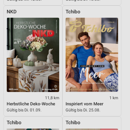
Verwendung reduzierter Daten zur Auswahl von
Inhalten
NKD
Tchibo
IAB-Besonderheiten:
Verwendung genauer Standortdaten
Geräte anhand von aktiv angeforderten
Informationen identifizieren
Nicht-IAB-Verarbeitungszwecke:
Notwendig
Performance
Funktional
11,8 km
1 km
Werbung
Herbstliche Deko-Woche
Inspiriert vom Meer
Gültig bis Di. 01.09.
Gültig bis Di. 25.08.
Tchibo
Tchibo