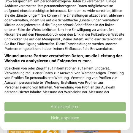
XXXLutz
XXXLutz
Browserspeichern, um personenbezogene Daten zu verarbeiten. Einige
Anbieter verarbeiten Ihre personenbezogenen Daten möglicherweise
aufgrund eines berechtigten Interesses. Um dem zu widersprechen, öffnen
Sie die „Einstellungen“. Sie können Ihre Einstellungen akzeptieren, ablehnen
oder verwalten, indem Sie auf die Schaltfläche „Einstellungen verwalten“
klicken oder jederzeit auf die Fingerabdruck-Schaltfläche in der linken
unteren Ecke der Website klicken. Um Ihre Einwilligung zu widerrufen,
klicken Sie auf den Fingerabdruck oder den Link in der Fußzeile der Website
und klicken Sie auf den Menüpunkt „Meine Daten“. Auf dieser Seite können
Sie Ihre Einwilligung widerrufen. Diese Entscheidungen werden unseren
Partnern mitgeteilt und haben keinen Einfluss auf die Browserdaten.
Wir und unsere Partner verarbeiten Daten, um die Leistung der
Website zu analysieren und Folgendes zu tun:
Speichern von oder Zugriff auf Informationen auf einem Endgerät.
Verwendung reduzierter Daten zur Auswahl von Werbeanzeigen. Erstellung
von Profilen für personalisierte Werbung. Verwendung von Profilen zur
Auswahl personalisierter Werbung. Erstellung von Profilen zur
Personalisierung von Inhalten. Verwendung von Profilen zur Auswahl
26,5 km
26,5 km
personalisierter Inhalte. Messung der Werbeleistung. Messung der
Bis zu 62% in diesem prospekt
NR. 1 Beim Preis
Performance von Inhalten. Analyse von Zielgruppen durch Statistiken oder
Kombinationen von Daten aus verschiedenen Quellen. Entwicklung und
Noch morgen gültig
Noch morgen gültig
Verbesserung der Angebote. Verwendung reduzierter Daten zur Auswahl
Alle akzeptieren
von Inhalten.
XXXLutz
Action
Daten können außerhalb der Europäischen Union weitergegeben und in die
Nein, anpassen
USA gesendet werden.
Ihre Einwilligung und die cookie Richtlinie gelten ausschließlich für diese
Website/App.