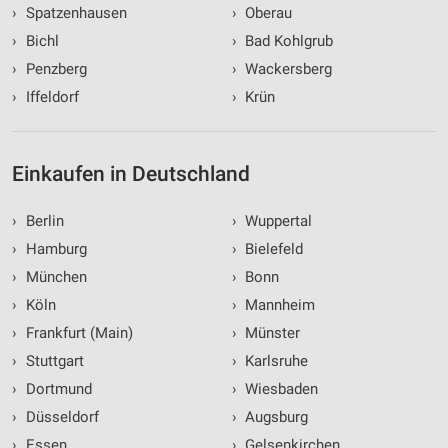
›
Spatzenhausen
›
Oberau
›
Bichl
›
Bad Kohlgrub
›
Penzberg
›
Wackersberg
›
Iffeldorf
›
Krün
Einkaufen in Deutschland
›
Berlin
›
Wuppertal
›
Hamburg
›
Bielefeld
›
München
›
Bonn
›
Köln
›
Mannheim
›
Frankfurt (Main)
›
Münster
›
Stuttgart
›
Karlsruhe
›
Dortmund
›
Wiesbaden
›
Düsseldorf
›
Augsburg
›
Essen
›
Gelsenkirchen