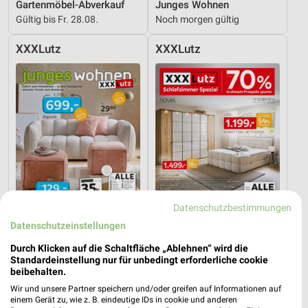
Gartenmöbel-Abverkauf
Junges Wohnen
Gültig bis Fr. 28.08.
Noch morgen gültig
XXXLutz
XXXLutz
Datenschutzbestimmungen
Datenschutzeinstellungen
Durch Klicken auf die Schaltfläche „Ablehnen“ wird die
26,5 km
26,5 km
Standardeinstellung nur für unbedingt erforderliche cookie
Junges Wohnen
Schlafzimmer Spezial
beibehalten.
Gültig bis Fr. 14.08.
Noch morgen gültig
Wir und unsere Partner speichern und/oder greifen auf Informationen auf
einem Gerät zu, wie z. B. eindeutige IDs in cookie und anderen