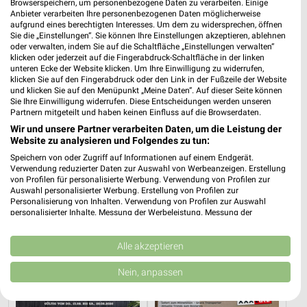
XXXLutz
XXXLutz
Browserspeichern, um personenbezogene Daten zu verarbeiten. Einige
Anbieter verarbeiten Ihre personenbezogenen Daten möglicherweise
aufgrund eines berechtigten Interesses. Um dem zu widersprechen, öffnen
Sie die „Einstellungen“. Sie können Ihre Einstellungen akzeptieren, ablehnen
oder verwalten, indem Sie auf die Schaltfläche „Einstellungen verwalten“
klicken oder jederzeit auf die Fingerabdruck-Schaltfläche in der linken
unteren Ecke der Website klicken. Um Ihre Einwilligung zu widerrufen,
klicken Sie auf den Fingerabdruck oder den Link in der Fußzeile der Website
und klicken Sie auf den Menüpunkt „Meine Daten“. Auf dieser Seite können
Sie Ihre Einwilligung widerrufen. Diese Entscheidungen werden unseren
Partnern mitgeteilt und haben keinen Einfluss auf die Browserdaten.
Wir und unsere Partner verarbeiten Daten, um die Leistung der
Website zu analysieren und Folgendes zu tun:
Speichern von oder Zugriff auf Informationen auf einem Endgerät.
Verwendung reduzierter Daten zur Auswahl von Werbeanzeigen. Erstellung
von Profilen für personalisierte Werbung. Verwendung von Profilen zur
Auswahl personalisierter Werbung. Erstellung von Profilen zur
Personalisierung von Inhalten. Verwendung von Profilen zur Auswahl
33,2 km
33,2 km
personalisierter Inhalte. Messung der Werbeleistung. Messung der
Musterring
Gartenmöbel-Abverkauf
Performance von Inhalten. Analyse von Zielgruppen durch Statistiken oder
Kombinationen von Daten aus verschiedenen Quellen. Entwicklung und
Gültig bis Fr. 14.08.
Gültig bis Fr. 28.08.
Verbesserung der Angebote. Verwendung reduzierter Daten zur Auswahl
Alle akzeptieren
von Inhalten.
XXXLutz
XXXLutz
Daten können außerhalb der Europäischen Union weitergegeben und in die
Nein, anpassen
USA gesendet werden.
Ihre Einwilligung und die cookie Richtlinie gelten ausschließlich für diese
Website/App.