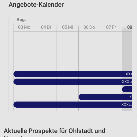
Angebote-Kalender
Aug.
03
Mo
04
Di
05
Mi
06
Do
07
Fr
08
S
XXXLut
XXXLutz 
Kauf
XXXLutz 
Aktuelle Prospekte für Ohlstadt und