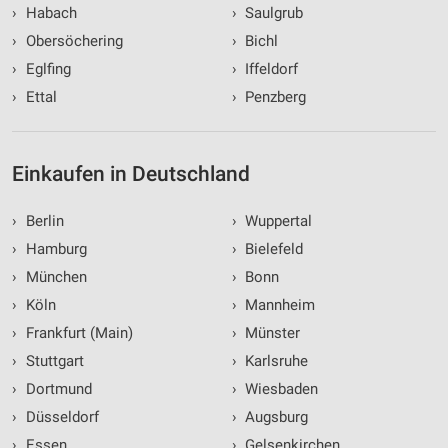
›
Habach
›
Saulgrub
›
Obersöchering
›
Bichl
›
Eglfing
›
Iffeldorf
›
Ettal
›
Penzberg
Einkaufen in Deutschland
›
Berlin
›
Wuppertal
›
Hamburg
›
Bielefeld
›
München
›
Bonn
›
Köln
›
Mannheim
›
Frankfurt (Main)
›
Münster
›
Stuttgart
›
Karlsruhe
›
Dortmund
›
Wiesbaden
›
Düsseldorf
›
Augsburg
›
Essen
›
Gelsenkirchen