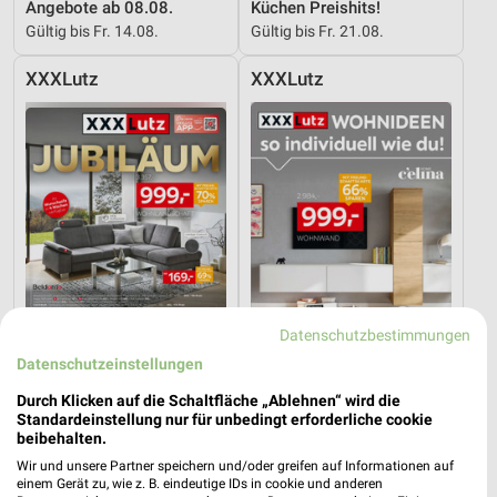
Angebote ab 08.08.
Küchen Preishits!
Gültig bis Fr. 14.08.
Gültig bis Fr. 21.08.
XXXLutz
XXXLutz
Datenschutzbestimmungen
Datenschutzeinstellungen
Durch Klicken auf die Schaltfläche „Ablehnen“ wird die
33,2 km
33,2 km
Standardeinstellung nur für unbedingt erforderliche cookie
Angebote ab 08.08.
Wohnideen so individuell wie du!
beibehalten.
Gültig bis Fr. 14.08.
Gültig bis Fr. 14.08.
Wir und unsere Partner speichern und/oder greifen auf Informationen auf
einem Gerät zu, wie z. B. eindeutige IDs in cookie und anderen