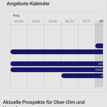
Angebote-Kalender
Aug.
03
Mo
04
Di
05
Mi
06
Do
07
Fr
08
S
XXXLut
XXXLutz 
Kauf
Aktuelle Prospekte für Ober-Olm und