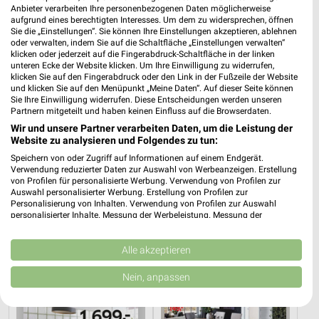
Anbieter verarbeiten Ihre personenbezogenen Daten möglicherweise
aufgrund eines berechtigten Interesses. Um dem zu widersprechen, öffnen
Sie die „Einstellungen“. Sie können Ihre Einstellungen akzeptieren, ablehnen
oder verwalten, indem Sie auf die Schaltfläche „Einstellungen verwalten“
klicken oder jederzeit auf die Fingerabdruck-Schaltfläche in der linken
unteren Ecke der Website klicken. Um Ihre Einwilligung zu widerrufen,
klicken Sie auf den Fingerabdruck oder den Link in der Fußzeile der Website
und klicken Sie auf den Menüpunkt „Meine Daten“. Auf dieser Seite können
Sie Ihre Einwilligung widerrufen. Diese Entscheidungen werden unseren
Partnern mitgeteilt und haben keinen Einfluss auf die Browserdaten.
Wir und unsere Partner verarbeiten Daten, um die Leistung der
Website zu analysieren und Folgendes zu tun:
Speichern von oder Zugriff auf Informationen auf einem Endgerät.
12,6 km
12,6 km
Verwendung reduzierter Daten zur Auswahl von Werbeanzeigen. Erstellung
von Profilen für personalisierte Werbung. Verwendung von Profilen zur
Gartenmöbel-Abverkauf
Wohnideen so individuell wie du!
Auswahl personalisierter Werbung. Erstellung von Profilen zur
Gültig bis Fr. 28.08.
Gültig bis Fr. 14.08.
Personalisierung von Inhalten. Verwendung von Profilen zur Auswahl
personalisierter Inhalte. Messung der Werbeleistung. Messung der
Performance von Inhalten. Analyse von Zielgruppen durch Statistiken oder
XXXLutz
Opti Wohnwelt
Kombinationen von Daten aus verschiedenen Quellen. Entwicklung und
Verbesserung der Angebote. Verwendung reduzierter Daten zur Auswahl
Alle akzeptieren
von Inhalten.
Daten können außerhalb der Europäischen Union weitergegeben und in die
Nein, anpassen
USA gesendet werden.
Ihre Einwilligung und die cookie Richtlinie gelten ausschließlich für diese
Website/App.