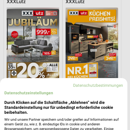
XXXLutz
XXXLutz
Datenschutzbestimmungen
12,6 km
12,6 km
Datenschutzeinstellungen
Angebote ab 08.08.
Küchen Preishits!
Gültig bis Fr. 14.08.
Gültig bis Fr. 21.08.
Durch Klicken auf die Schaltfläche „Ablehnen“ wird die
Standardeinstellung nur für unbedingt erforderliche cookie
XXXLutz
XXXLutz
beibehalten.
Wir und unsere Partner speichern und/oder greifen auf Informationen auf
einem Gerät zu, wie z. B. eindeutige IDs in cookie und anderen
Browserspeichern, um personenbezogene Daten zu verarbeiten. Einige