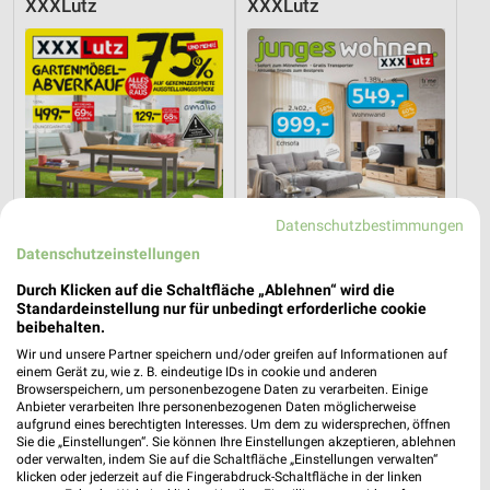
XXXLutz
XXXLutz
Datenschutzbestimmungen
Datenschutzeinstellungen
Durch Klicken auf die Schaltfläche „Ablehnen“ wird die
Standardeinstellung nur für unbedingt erforderliche cookie
beibehalten.
19,9 km
19,9 km
Gartenmöbel-Abverkauf
Junges Wohnen
Wir und unsere Partner speichern und/oder greifen auf Informationen auf
einem Gerät zu, wie z. B. eindeutige IDs in cookie und anderen
Gültig bis Fr. 28.08.
Noch heute gültig
Browserspeichern, um personenbezogene Daten zu verarbeiten. Einige
Anbieter verarbeiten Ihre personenbezogenen Daten möglicherweise
Opti Wohnwelt
Thomas Philipps
aufgrund eines berechtigten Interesses. Um dem zu widersprechen, öffnen
Sie die „Einstellungen“. Sie können Ihre Einstellungen akzeptieren, ablehnen
oder verwalten, indem Sie auf die Schaltfläche „Einstellungen verwalten“
klicken oder jederzeit auf die Fingerabdruck-Schaltfläche in der linken