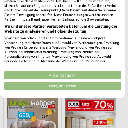
unteren Ecke der Website klicken. Um Ihre Einwilligung zu widerrufen,
klicken Sie auf den Fingerabdruck oder den Link in der Fußzeile der Website
und klicken Sie auf den Menüpunkt „Meine Daten“. Auf dieser Seite können
Sie Ihre Einwilligung widerrufen. Diese Entscheidungen werden unseren
Partnern mitgeteilt und haben keinen Einfluss auf die Browserdaten.
Wir und unsere Partner verarbeiten Daten, um die Leistung der
Website zu analysieren und Folgendes zu tun:
Speichern von oder Zugriff auf Informationen auf einem Endgerät.
Verwendung reduzierter Daten zur Auswahl von Werbeanzeigen. Erstellung
von Profilen für personalisierte Werbung. Verwendung von Profilen zur
Auswahl personalisierter Werbung. Erstellung von Profilen zur
Personalisierung von Inhalten. Verwendung von Profilen zur Auswahl
personalisierter Inhalte. Messung der Werbeleistung. Messung der
Performance von Inhalten. Analyse von Zielgruppen durch Statistiken oder
14,7 km
5,3 km
Kombinationen von Daten aus verschiedenen Quellen. Entwicklung und
Speisen Highlight
Angebote ab 03.08.
Verbesserung der Angebote. Verwendung reduzierter Daten zur Auswahl
Alle akzeptieren
Gültig bis Mi. 30.09.
Noch morgen gültig
von Inhalten.
Daten können außerhalb der Europäischen Union weitergegeben und in die
Nein, anpassen
USA gesendet werden.
XXXLutz
XXXLutz
Ihre Einwilligung und die cookie Richtlinie gelten ausschließlich für diese
Website/App.
Partnerliste anzeigen (1 IAB-Anbieter)
Wir nutzen Ihre Daten für folgende Zwecke:
IAB-Verarbeitungszwecke: