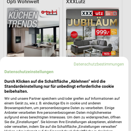
Opti Wohnwelt
XXXLutz
Datenschutzbestimmungen
Datenschutzeinstellungen
Durch Klicken auf die Schaltfläche „Ablehnen“ wird die
Standardeinstellung nur für unbedingt erforderliche cookie
23,7 km
17,2 km
beibehalten.
Küchentrends
Angebote ab 08.08.
Wir und unsere Partner speichern und/oder greifen auf Informationen auf
Gültig bis Mi. 30.09.
Gültig bis Fr. 14.08.
einem Gerät zu, wie z. B. eindeutige IDs in cookie und anderen
Browserspeichern, um personenbezogene Daten zu verarbeiten. Einige
Anbieter verarbeiten Ihre personenbezogenen Daten möglicherweise
XXXLutz
XXXLutz
aufgrund eines berechtigten Interesses. Um dem zu widersprechen, öffnen
Sie die „Einstellungen“. Sie können Ihre Einstellungen akzeptieren, ablehnen
oder verwalten, indem Sie auf die Schaltfläche „Einstellungen verwalten“