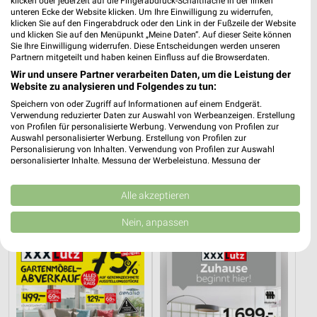
klicken oder jederzeit auf die Fingerabdruck-Schaltfläche in der linken
unteren Ecke der Website klicken. Um Ihre Einwilligung zu widerrufen,
klicken Sie auf den Fingerabdruck oder den Link in der Fußzeile der Website
und klicken Sie auf den Menüpunkt „Meine Daten“. Auf dieser Seite können
Sie Ihre Einwilligung widerrufen. Diese Entscheidungen werden unseren
Partnern mitgeteilt und haben keinen Einfluss auf die Browserdaten.
Wir und unsere Partner verarbeiten Daten, um die Leistung der
Website zu analysieren und Folgendes zu tun:
Speichern von oder Zugriff auf Informationen auf einem Endgerät.
Verwendung reduzierter Daten zur Auswahl von Werbeanzeigen. Erstellung
von Profilen für personalisierte Werbung. Verwendung von Profilen zur
Auswahl personalisierter Werbung. Erstellung von Profilen zur
Personalisierung von Inhalten. Verwendung von Profilen zur Auswahl
personalisierter Inhalte. Messung der Werbeleistung. Messung der
17,2 km
17,2 km
Performance von Inhalten. Analyse von Zielgruppen durch Statistiken oder
Küchen Preishits!
Wohnideen so individuell wie du!
Kombinationen von Daten aus verschiedenen Quellen. Entwicklung und
Verbesserung der Angebote. Verwendung reduzierter Daten zur Auswahl
Alle akzeptieren
Gültig bis Fr. 21.08.
Gültig bis Fr. 14.08.
von Inhalten.
Daten können außerhalb der Europäischen Union weitergegeben und in die
Nein, anpassen
XXXLutz
XXXLutz
USA gesendet werden.
Ihre Einwilligung und die cookie Richtlinie gelten ausschließlich für diese
Website/App.
Partnerliste anzeigen (1 IAB-Anbieter)
Wir nutzen Ihre Daten für folgende Zwecke:
IAB-Verarbeitungszwecke: