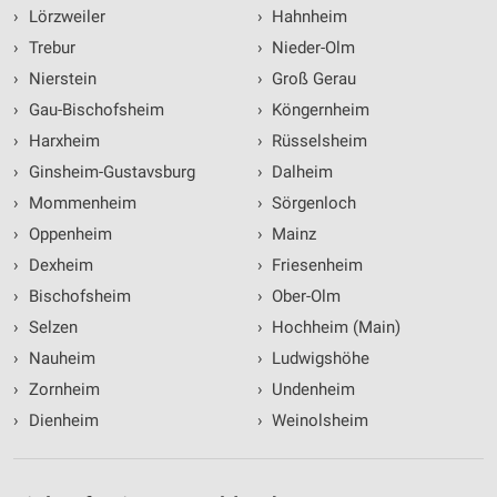
›
Lörzweiler
›
Hahnheim
›
Trebur
›
Nieder-Olm
›
Nierstein
›
Groß Gerau
›
Gau-Bischofsheim
›
Köngernheim
›
Harxheim
›
Rüsselsheim
›
Ginsheim-Gustavsburg
›
Dalheim
›
Mommenheim
›
Sörgenloch
›
Oppenheim
›
Mainz
›
Dexheim
›
Friesenheim
›
Bischofsheim
›
Ober-Olm
›
Selzen
›
Hochheim (Main)
›
Nauheim
›
Ludwigshöhe
›
Zornheim
›
Undenheim
›
Dienheim
›
Weinolsheim