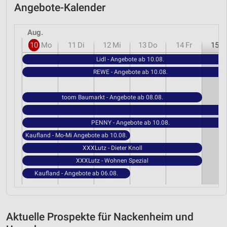
Angebote-Kalender
Aug.
10
Mo
11
Di
12
Mi
13
Do
14
Fr
15
S
Lidl - Angebote ab 10.08.
REWE - Angebote ab 10.08.
toom Baumarkt - Angebote ab 08.08.
PENNY - Angebote ab 10.08.
Kaufland - Mo-Mi Angebote ab 10.08.
XXXLutz - Dieter Knoll
XXXLutz - Wohnen Spezial
Kaufland - Angebote ab 06.08.
Aktuelle Prospekte für Nackenheim und