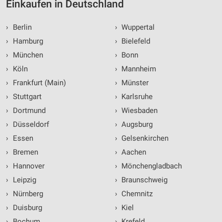
Einkaufen in Deutschland
›
Berlin
›
Wuppertal
›
Hamburg
›
Bielefeld
›
München
›
Bonn
›
Köln
›
Mannheim
›
Frankfurt (Main)
›
Münster
›
Stuttgart
›
Karlsruhe
›
Dortmund
›
Wiesbaden
›
Düsseldorf
›
Augsburg
›
Essen
›
Gelsenkirchen
›
Bremen
›
Aachen
›
Hannover
›
Mönchengladbach
›
Leipzig
›
Braunschweig
›
Nürnberg
›
Chemnitz
›
Duisburg
›
Kiel
›
Bochum
›
Krefeld