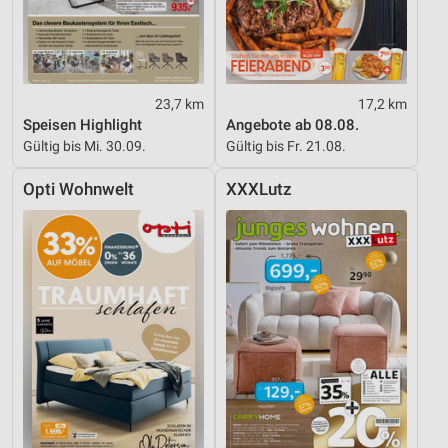
Analyse von Zielgruppen durch Statistiken oder
Kombinationen von Daten aus verschiedenen
Quellen
Entwicklung und Verbesserung der Angebote
23,7 km
17,2 km
Verwendung reduzierter Daten zur Auswahl von
Speisen Highlight
Angebote ab 08.08.
Inhalten
Gültig bis Mi. 30.09.
Gültig bis Fr. 21.08.
IAB-Besonderheiten:
Opti Wohnwelt
XXXLutz
Verwendung genauer Standortdaten
Geräte anhand von aktiv angeforderten
Informationen identifizieren
Nicht-IAB-Verarbeitungszwecke:
Notwendig
Performance
Funktional
Werbung