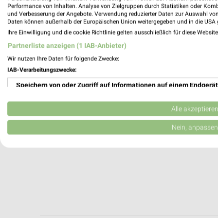
Bahnhofsplatz 3
Performance von Inhalten. Analyse von Zielgruppen durch Statistiken oder Kom
65189 Wiesbaden
und Verbesserung der Angebote. Verwendung reduzierter Daten zur Auswahl von
Daten können außerhalb der Europäischen Union weitergegeben und in die USA 
450,22 km
Ihre Einwilligung und die cookie Richtlinie gelten ausschließlich für diese Websit
Partnerliste anzeigen (1 IAB-Anbieter)
Wir nutzen Ihre Daten für folgende Zwecke:
IAB-Verarbeitungszwecke:
Speichern von oder Zugriff auf Informationen auf einem Endgerät
Verwendung reduzierter Daten zur Auswahl von Werbeanzeigen
Alle akzeptiere
Erstellung von Profilen für personalisierte Werbung
Nein, anpassen
Verwendung von Profilen zur Auswahl personalisierter Werbung
Erstellung von Profilen zur Personalisierung von Inhalten
Verwendung von Profilen zur Auswahl personalisierter Inhalte
Messung der Werbeleistung