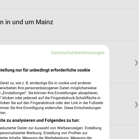
en in und um Mainz
Datenschutzbestimmungen
❯
tellung nur für unbedingt erforderliche cookie
erät zu, wie z. B. eindeutige IDs in cookie und anderen
verarbeiten Ihre personenbezogenen Daten möglicherweise
„Einstellungen“. Sie können Ihre Einstellungen akzeptieren,
 klicken oder jederzeit auf die Fingerabdruck-Schaltfläche in
klicken Sie auf den Fingerabdruck oder den Link in der Fußzeile
❯
önnen Sie Ihre Einwilligung widerrufen. Diese Entscheidungen
ten.
ite zu analysieren und Folgendes zu tun:
reduzierter Daten zur Auswahl von Werbeanzeigen. Erstellung
ersonalisierter Werbung. Erstellung von Profilen zur
ierter Inhalte. Messung der Werbeleistung. Messung der