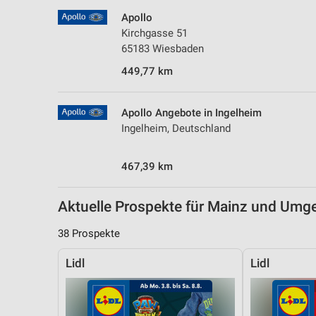
Messung der Performance von Inhalten
Apollo
Kirchgasse 51
Analyse von Zielgruppen durch Statistiken oder Kombinationen 
65183 Wiesbaden
Quellen
449,77 km
Entwicklung und Verbesserung der Angebote
Verwendung reduzierter Daten zur Auswahl von Inhalten
Apollo Angebote in Ingelheim
Ingelheim, Deutschland
IAB-Besonderheiten:
Verwendung genauer Standortdaten
467,39 km
Geräte anhand von aktiv angeforderten Informationen identifizie
Aktuelle Prospekte für Mainz und Um
Nicht-IAB-Verarbeitungszwecke:
Notwendig
38 Prospekte
Performance
Lidl
Lidl
Funktional
Werbung