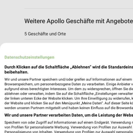
Weitere Apollo Geschäfte mit Angebot
5 Geschäfte und Orte
Apollo
Stadthausstrasse 1
Datenschutzeinstellungen
55116 Mainz
Durch Klicken auf die Schaltfläche „Ablehnen“ wird die Standardeins
453,88 km
beibehalten.
Wir und unsere Partner speichern und/oder greifen auf Informationen auf einem G
Browserspeichern, um personenbezogene Daten zu verarbeiten. Einige Anbieter 
Apollo Angebote in Wiesbaden
aufgrund eines berechtigten Interesses. Um dem zu widersprechen, öffnen Sie die 
ablehnen oder verwalten, indem Sie auf die Schaltfläche „Einstellungen verwalten“
Wiesbaden, Deutschland
der linken unteren Ecke der Website klicken. Um Ihre Einwilligung zu widerrufen, 
der Website und klicken Sie auf den Menüpunkt „Meine Daten“. Auf dieser Seite k
werden unseren Partnern mitgeteilt und haben keinen Einfluss auf die Browserda
453,50 km
Wir und unsere Partner verarbeiten Daten, um die Leistung der Webs
Speichern von oder Zugriff auf Informationen auf einem Endgerät. Verwendung 
von Profilen für personalisierte Werbung. Verwendung von Profilen zur Auswahl p
Apollo
Personalisierung von Inhalten. Verwendung von Profilen zur Auswahl personalis