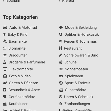
›
Bochum
›
Krefeld
Top Kategorien
Auto & Motorrad
Mode & Bekleidung
Baby & Kind
Optiker & Hörakustik
Baumärkte
Reisen & Tourismus
Biomärkte
Restaurant
Discounter
Schreibwaren & Büro
Drogerie & Parfümerie
Schuhe
Elektromärkte
Sonderposten
Foto & Video
Spielwaren
Garten & Pflanzen
Sport & Freizeit
Gesundheit & Ärzte
Supermärkte
Getränkemärkte
Uhren & Schmuck
Kaufhäuser
Zoohandlungen
Möbel & Wohnen
Weitere Geschäfte