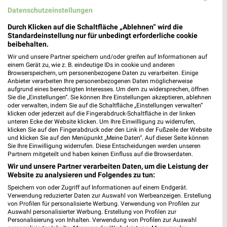
Datenschutzeinstellungen
Durch Klicken auf die Schaltfläche „Ablehnen“ wird die
Standardeinstellung nur für unbedingt erforderliche cookie
beibehalten.
Wir und unsere Partner speichern und/oder greifen auf Informationen auf
einem Gerät zu, wie z. B. eindeutige IDs in cookie und anderen
Browserspeichern, um personenbezogene Daten zu verarbeiten. Einige
Anbieter verarbeiten Ihre personenbezogenen Daten möglicherweise
aufgrund eines berechtigten Interesses. Um dem zu widersprechen, öffnen
5,8 km
21,9 km
Sie die „Einstellungen“. Sie können Ihre Einstellungen akzeptieren, ablehnen
Angebote ab 01.08.
Wohnen Spezial
oder verwalten, indem Sie auf die Schaltfläche „Einstellungen verwalten“
Noch heute gültig
Gültig bis Fr. 14.08.
klicken oder jederzeit auf die Fingerabdruck-Schaltfläche in der linken
unteren Ecke der Website klicken. Um Ihre Einwilligung zu widerrufen,
klicken Sie auf den Fingerabdruck oder den Link in der Fußzeile der Website
XXXLutz
REWE
und klicken Sie auf den Menüpunkt „Meine Daten“. Auf dieser Seite können
Sie Ihre Einwilligung widerrufen. Diese Entscheidungen werden unseren
Partnern mitgeteilt und haben keinen Einfluss auf die Browserdaten.
Wir und unsere Partner verarbeiten Daten, um die Leistung der
Website zu analysieren und Folgendes zu tun:
Speichern von oder Zugriff auf Informationen auf einem Endgerät.
Verwendung reduzierter Daten zur Auswahl von Werbeanzeigen. Erstellung
von Profilen für personalisierte Werbung. Verwendung von Profilen zur
Auswahl personalisierter Werbung. Erstellung von Profilen zur
Personalisierung von Inhalten. Verwendung von Profilen zur Auswahl