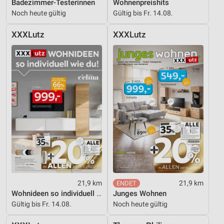
Badezimmer-Testerinnen
Wohnenpreishits
Geräte anhand von aktiv angeforderten
Noch heute gültig
Gültig bis Fr. 14.08.
Informationen identifizieren
Nicht-IAB-Verarbeitungszwecke:
XXXLutz
XXXLutz
Notwendig
Performance
Funktional
Werbung
21,9 km
21,9 km
Wohnideen so individuell wie du!
Junges Wohnen
Gültig bis Fr. 14.08.
Noch heute gültig