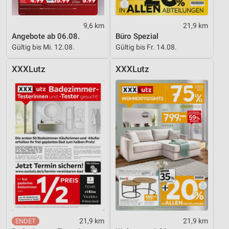
Erstellung von Profilen zur Personalisierung
von Inhalten
9,6 km
21,9 km
Angebote ab 06.08.
Büro Spezial
Verwendung von Profilen zur Auswahl
Gültig bis Mi. 12.08.
Gültig bis Fr. 14.08.
personalisierter Inhalte
XXXLutz
XXXLutz
Messung der Werbeleistung
Messung der Performance von Inhalten
Analyse von Zielgruppen durch Statistiken oder
Kombinationen von Daten aus verschiedenen
Quellen
Entwicklung und Verbesserung der Angebote
Verwendung reduzierter Daten zur Auswahl von
Inhalten
IAB-Besonderheiten:
Verwendung genauer Standortdaten
21,9 km
21,9 km