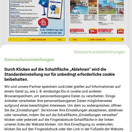
Jetzt alle "Urlaub & Reisen" Themen entdecken!
Datenschutzbestimmungen
Datenschutzeinstellungen
Durch Klicken auf die Schaltfläche „Ablehnen“ wird die
Nächste Filiale
Standardeinstellung nur für unbedingt erforderliche cookie
beibehalten.
Netto Marken-Discount Neukirchen bei
Wir und unsere Partner speichern und/oder greifen auf Informationen auf
einem Gerät zu, wie z. B. eindeutige IDs in cookie und anderen
Sulzbach-Rosenb
Browserspeichern, um personenbezogene Daten zu verarbeiten. Einige
❯
Etzelwanger Str. 25
Anbieter verarbeiten Ihre personenbezogenen Daten möglicherweise
aufgrund eines berechtigten Interesses. Um dem zu widersprechen, öffnen
92259 Neukirchen bei Sulzbach-Rosenb
Sie die „Einstellungen“. Sie können Ihre Einstellungen akzeptieren, ablehnen
oder verwalten, indem Sie auf die Schaltfläche „Einstellungen verwalten“
Heute 07:00 - 20:00 Uhr |
Geschlossen
klicken oder jederzeit auf die Fingerabdruck-Schaltfläche in der linken
unteren Ecke der Website klicken. Um Ihre Einwilligung zu widerrufen,
355,52 km • Angebote: 4 Prospekte
klicken Sie auf den Fingerabdruck oder den Link in der Fußzeile der Website