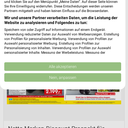
und klicken Sie auf den Menüpunkt „Meine Daten“. Auf dieser Seite können
Sie Ihre Einwilligung widerrufen. Diese Entscheidungen werden unseren
Partnern mitgeteilt und haben keinen Einfluss auf die Browserdaten.
Wir und unsere Partner verarbeiten Daten, um die Leistung der
Website zu analysieren und Folgendes zu tun:
Speichern von oder Zugriff auf Informationen auf einem Endgerät.
Verwendung reduzierter Daten zur Auswahl von Werbeanzeigen. Erstellung
von Profilen für personalisierte Werbung. Verwendung von Profilen zur
Auswahl personalisierter Werbung. Erstellung von Profilen zur
Personalisierung von Inhalten. Verwendung von Profilen zur Auswahl
personalisierter Inhalte. Messung der Werbeleistung. Messung der
Performance von Inhalten. Analyse von Zielgruppen durch Statistiken oder
Kombinationen von Daten aus verschiedenen Quellen. Entwicklung und
❯
Verbesserung der Angebote. Verwendung reduzierter Daten zur Auswahl
Alle akzeptieren
von Inhalten.
Daten können außerhalb der Europäischen Union weitergegeben und in die
Nein, anpassen
USA gesendet werden.
Ihre Einwilligung und die cookie Richtlinie gelten ausschließlich für diese
Website/App.
Partnerliste anzeigen (1 IAB-Anbieter)
Wir nutzen Ihre Daten für folgende Zwecke:
IAB-Verarbeitungszwecke:
Speichern von oder Zugriff auf Informationen
auf einem Endgerät