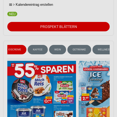
📅
Kalendereintrag erstellen
PROSPEKT BLÄTTERN
EISCREME
KAFFEE
WEIN
GETRÄNKE
WELLNESS FÜR