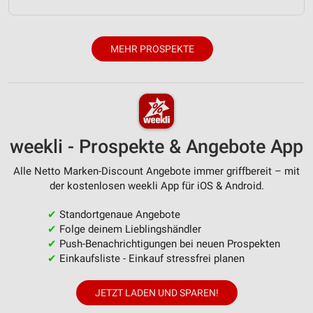
Verwendung genauer Standortdaten
Geräte anhand von aktiv angeforderten
Informationen identifizieren
MEHR PROSPEKTE
Nicht-IAB-Verarbeitungszwecke:
Notwendig
Performance
weekli - Prospekte & Angebote App
Funktional
Alle Netto Marken-Discount Angebote immer griffbereit – mit
Werbung
der kostenlosen weekli App für iOS & Android.
✔
Standortgenaue Angebote
✔
Folge deinem Lieblingshändler
✔
Push-Benachrichtigungen bei neuen Prospekten
✔
Einkaufsliste - Einkauf stressfrei planen
JETZT LADEN UND SPAREN!