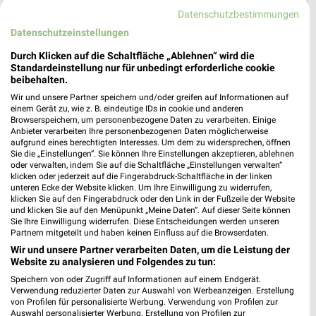
Datenschutzbestimmungen
Datenschutzeinstellungen
Durch Klicken auf die Schaltfläche „Ablehnen“ wird die
Standardeinstellung nur für unbedingt erforderliche cookie
beibehalten.
Wir und unsere Partner speichern und/oder greifen auf Informationen auf
einem Gerät zu, wie z. B. eindeutige IDs in cookie und anderen
Browserspeichern, um personenbezogene Daten zu verarbeiten. Einige
Anbieter verarbeiten Ihre personenbezogenen Daten möglicherweise
aufgrund eines berechtigten Interesses. Um dem zu widersprechen, öffnen
Sie die „Einstellungen“. Sie können Ihre Einstellungen akzeptieren, ablehnen
Jetzt alle "Urlaub & Reisen" Themen entdecken!
oder verwalten, indem Sie auf die Schaltfläche „Einstellungen verwalten“
klicken oder jederzeit auf die Fingerabdruck-Schaltfläche in der linken
unteren Ecke der Website klicken. Um Ihre Einwilligung zu widerrufen,
klicken Sie auf den Fingerabdruck oder den Link in der Fußzeile der Website
und klicken Sie auf den Menüpunkt „Meine Daten“. Auf dieser Seite können
Sie Ihre Einwilligung widerrufen. Diese Entscheidungen werden unseren
Partnern mitgeteilt und haben keinen Einfluss auf die Browserdaten.
Wir und unsere Partner verarbeiten Daten, um die Leistung der
Website zu analysieren und Folgendes zu tun:
Speichern von oder Zugriff auf Informationen auf einem Endgerät.
Verwendung reduzierter Daten zur Auswahl von Werbeanzeigen. Erstellung
von Profilen für personalisierte Werbung. Verwendung von Profilen zur
Auswahl personalisierter Werbung. Erstellung von Profilen zur