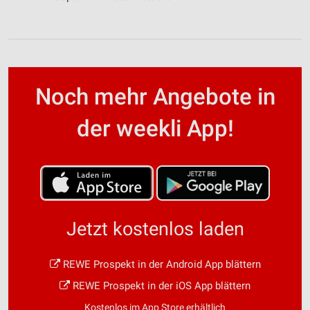
Noch mehr Angebote in
der weekli App!
Jetzt kostenlos laden
REWE Prospekt in der Android App blättern
REWE Prospekt in der iOS App blättern
Kostenlos im App Store erhältlich