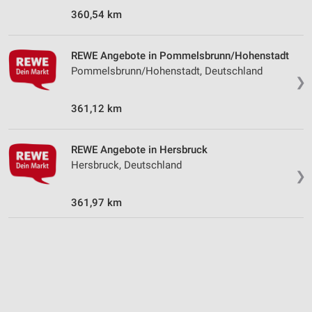
Erstellung von Profilen für personalisierte
360,54 km
Werbung
Verwendung von Profilen zur Auswahl
REWE Angebote in Pommelsbrunn/Hohenstadt
personalisierter Werbung
Pommelsbrunn/Hohenstadt, Deutschland
❯
Erstellung von Profilen zur Personalisierung
von Inhalten
361,12 km
Verwendung von Profilen zur Auswahl
personalisierter Inhalte
REWE Angebote in Hersbruck
Hersbruck, Deutschland
❯
Messung der Werbeleistung
361,97 km
Messung der Performance von Inhalten
Analyse von Zielgruppen durch Statistiken oder
Kombinationen von Daten aus verschiedenen
Quellen
Entwicklung und Verbesserung der Angebote