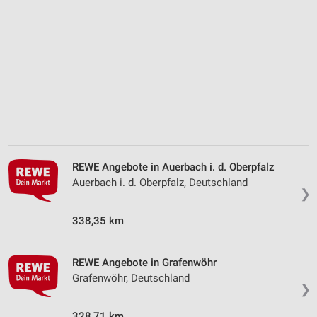
Verwendung reduzierter Daten zur Auswahl von
Inhalten
IAB-Besonderheiten:
Verwendung genauer Standortdaten
Geräte anhand von aktiv angeforderten
Informationen identifizieren
Nicht-IAB-Verarbeitungszwecke:
Notwendig
REWE Angebote in Auerbach i. d. Oberpfalz
Performance
Auerbach i. d. Oberpfalz, Deutschland
❯
Funktional
338,35 km
Werbung
REWE Angebote in Grafenwöhr
Grafenwöhr, Deutschland
❯
328,71 km