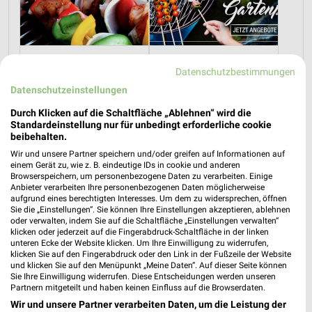
Rezepte und Pfingstangebote bei REWE!
Grillangebote zum Vatertag bei REWE!
Datenschutzbestimmungen
21.05.2026
12.05.2026
Datenschutzeinstellungen
Im
weekli Magazin
erwarten dich neben Infos zu REWE
Durch Klicken auf die Schaltfläche „Ablehnen“ wird die
Standardeinstellung nur für unbedingt erforderliche cookie
auch clevere Spartipps für den Familienalltag, Ideen zur
beibehalten.
Haushaltsplanung und einfache Wege, dein Budget
Wir und unsere Partner speichern und/oder greifen auf Informationen auf
nachhaltig zu entlasten.
einem Gerät zu, wie z. B. eindeutige IDs in cookie und anderen
Browserspeichern, um personenbezogene Daten zu verarbeiten. Einige
Anbieter verarbeiten Ihre personenbezogenen Daten möglicherweise
aufgrund eines berechtigten Interesses. Um dem zu widersprechen, öffnen
Sie die „Einstellungen“. Sie können Ihre Einstellungen akzeptieren, ablehnen
oder verwalten, indem Sie auf die Schaltfläche „Einstellungen verwalten“
klicken oder jederzeit auf die Fingerabdruck-Schaltfläche in der linken
unteren Ecke der Website klicken. Um Ihre Einwilligung zu widerrufen,
weekli - Prospekte & Angebote App
klicken Sie auf den Fingerabdruck oder den Link in der Fußzeile der Website
und klicken Sie auf den Menüpunkt „Meine Daten“. Auf dieser Seite können
Sie Ihre Einwilligung widerrufen. Diese Entscheidungen werden unseren
Alle REWE Angebote immer griffbereit – mit der kostenlosen
Partnern mitgeteilt und haben keinen Einfluss auf die Browserdaten.
weekli App für iOS & Android.
Wir und unsere Partner verarbeiten Daten, um die Leistung der