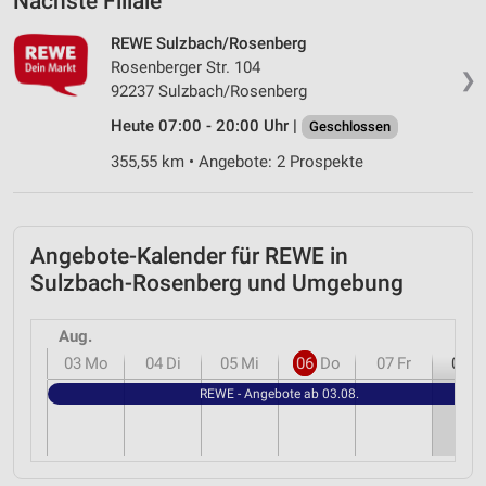
Nächste Filiale
REWE Sulzbach/Rosenberg
Rosenberger Str. 104
❯
92237 Sulzbach/Rosenberg
Heute 07:00 - 20:00 Uhr |
Geschlossen
355,55 km • Angebote: 2 Prospekte
Angebote-Kalender für REWE in
Sulzbach-Rosenberg und Umgebung
Aug.
03
Mo
04
Di
05
Mi
06
Do
07
Fr
08
S
REWE - Angebote ab 03.08.