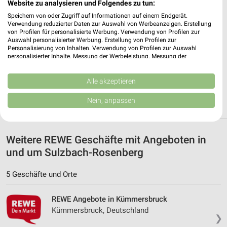
Website zu analysieren und Folgendes zu tun:
✔
Standortgenaue Angebote
Speichern von oder Zugriff auf Informationen auf einem Endgerät.
✔
Folge deinem Lieblingshändler
Verwendung reduzierter Daten zur Auswahl von Werbeanzeigen. Erstellung
✔
Push-Benachrichtigungen bei neuen Prospekten
von Profilen für personalisierte Werbung. Verwendung von Profilen zur
✔
Einkaufsliste - Einkauf stressfrei planen
Auswahl personalisierter Werbung. Erstellung von Profilen zur
Personalisierung von Inhalten. Verwendung von Profilen zur Auswahl
personalisierter Inhalte. Messung der Werbeleistung. Messung der
JETZT LADEN UND SPAREN!
Performance von Inhalten. Analyse von Zielgruppen durch Statistiken oder
Kombinationen von Daten aus verschiedenen Quellen. Entwicklung und
Verbesserung der Angebote. Verwendung reduzierter Daten zur Auswahl
Alle akzeptieren
von Inhalten.
Daten können außerhalb der Europäischen Union weitergegeben und in die
Nein, anpassen
USA gesendet werden.
Ihre Einwilligung und die cookie Richtlinie gelten ausschließlich für diese
Website/App.
Partnerliste anzeigen (1 IAB-Anbieter)
Weitere REWE Geschäfte mit Angeboten in
und um Sulzbach-Rosenberg
Wir nutzen Ihre Daten für folgende Zwecke:
IAB-Verarbeitungszwecke:
5 Geschäfte und Orte
Speichern von oder Zugriff auf Informationen
auf einem Endgerät
REWE Angebote in Kümmersbruck
Verwendung reduzierter Daten zur Auswahl von
Kümmersbruck, Deutschland
Werbeanzeigen
❯