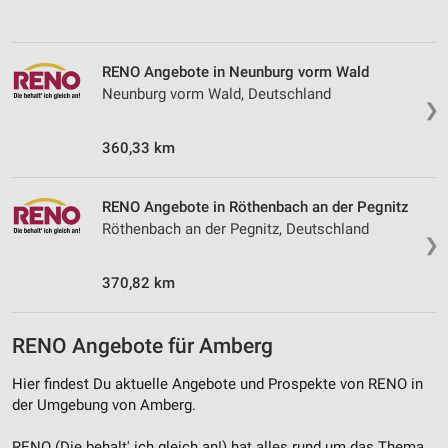
Verwendung von Profilen zur Auswahl
personalisierter Werbung
RENO Angebote in Neunburg vorm Wald
Erstellung von Profilen zur Personalisierung
Neunburg vorm Wald, Deutschland
von Inhalten
❯
Verwendung von Profilen zur Auswahl
360,33 km
personalisierter Inhalte
Messung der Werbeleistung
RENO Angebote in Röthenbach an der Pegnitz
Röthenbach an der Pegnitz, Deutschland
❯
Messung der Performance von Inhalten
370,82 km
Analyse von Zielgruppen durch Statistiken oder
Kombinationen von Daten aus verschiedenen
Quellen
RENO Angebote für Amberg
Entwicklung und Verbesserung der Angebote
Hier findest Du aktuelle Angebote und Prospekte von RENO in
Verwendung reduzierter Daten zur Auswahl von
der Umgebung von Amberg.
Inhalten
RENO (Die behalt' ich gleich an!) hat alles rund um das Thema