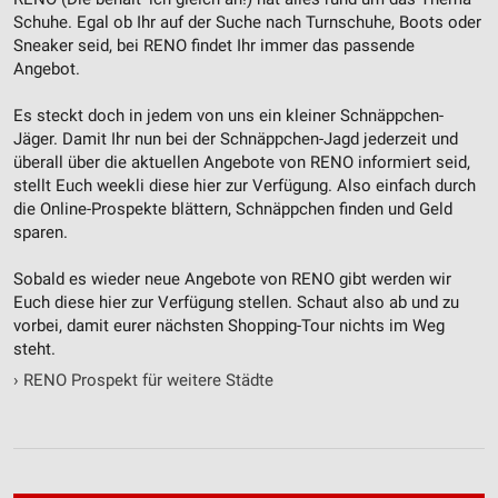
IAB-Besonderheiten:
Schuhe. Egal ob Ihr auf der Suche nach Turnschuhe, Boots oder
Verwendung genauer Standortdaten
Sneaker seid, bei RENO findet Ihr immer das passende
Angebot.
Geräte anhand von aktiv angeforderten
Informationen identifizieren
Es steckt doch in jedem von uns ein kleiner Schnäppchen-
Jäger. Damit Ihr nun bei der Schnäppchen-Jagd jederzeit und
Nicht-IAB-Verarbeitungszwecke:
überall über die aktuellen Angebote von RENO informiert seid,
Notwendig
stellt Euch weekli diese hier zur Verfügung. Also einfach durch
die Online-Prospekte blättern, Schnäppchen finden und Geld
Performance
sparen.
Funktional
Sobald es wieder neue Angebote von RENO gibt werden wir
Euch diese hier zur Verfügung stellen. Schaut also ab und zu
Werbung
vorbei, damit eurer nächsten Shopping-Tour nichts im Weg
steht.
›
RENO Prospekt für weitere Städte