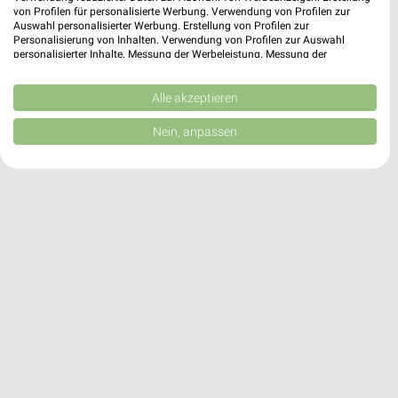
von Profilen für personalisierte Werbung. Verwendung von Profilen zur
Auswahl personalisierter Werbung. Erstellung von Profilen zur
Personalisierung von Inhalten. Verwendung von Profilen zur Auswahl
RENO Angebote in Burgthann
personalisierter Inhalte. Messung der Werbeleistung. Messung der
Burgthann, Deutschland
Performance von Inhalten. Analyse von Zielgruppen durch Statistiken oder
❯
Kombinationen von Daten aus verschiedenen Quellen. Entwicklung und
Verbesserung der Angebote. Verwendung reduzierter Daten zur Auswahl
Alle akzeptieren
von Inhalten.
384,37 km
Daten können außerhalb der Europäischen Union weitergegeben und in die
Nein, anpassen
USA gesendet werden.
Ihre Einwilligung und die cookie Richtlinie gelten ausschließlich für diese
Website/App.
Partnerliste anzeigen (1 IAB-Anbieter)
Wir nutzen Ihre Daten für folgende Zwecke:
IAB-Verarbeitungszwecke:
Speichern von oder Zugriff auf Informationen
auf einem Endgerät
Verwendung reduzierter Daten zur Auswahl von
Werbeanzeigen
Erstellung von Profilen für personalisierte
Werbung