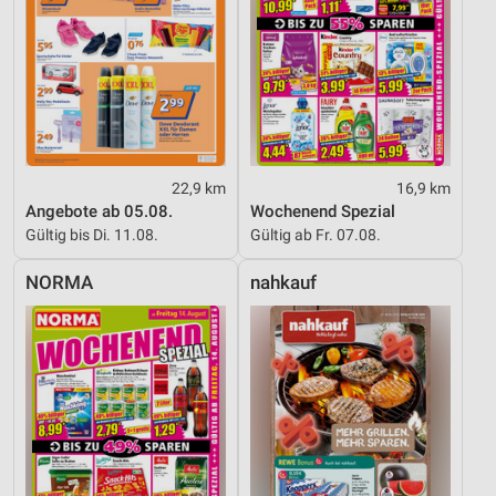
Entwicklung und Verbesserung der Angebote
Verwendung reduzierter Daten zur Auswahl von
Inhalten
IAB-Besonderheiten:
Verwendung genauer Standortdaten
22,9 km
16,9 km
Geräte anhand von aktiv angeforderten
Angebote ab 05.08.
Wochenend Spezial
Informationen identifizieren
Gültig bis Di. 11.08.
Gültig ab Fr. 07.08.
Nicht-IAB-Verarbeitungszwecke:
NORMA
nahkauf
Notwendig
Performance
Funktional
Werbung