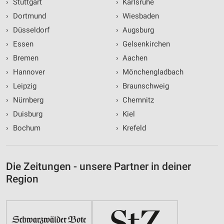
›
Stuttgart
›
Karlsruhe
›
Dortmund
›
Wiesbaden
›
Düsseldorf
›
Augsburg
›
Essen
›
Gelsenkirchen
›
Bremen
›
Aachen
›
Hannover
›
Mönchengladbach
›
Leipzig
›
Braunschweig
›
Nürnberg
›
Chemnitz
›
Duisburg
›
Kiel
›
Bochum
›
Krefeld
Die Zeitungen - unsere Partner in deiner
Region