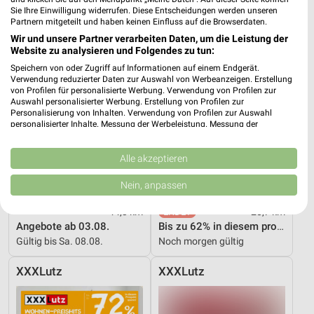
Thomas Philipps
XXXLutz
Sie Ihre Einwilligung widerrufen. Diese Entscheidungen werden unseren
Partnern mitgeteilt und haben keinen Einfluss auf die Browserdaten.
Wir und unsere Partner verarbeiten Daten, um die Leistung der
Website zu analysieren und Folgendes zu tun:
Speichern von oder Zugriff auf Informationen auf einem Endgerät.
Verwendung reduzierter Daten zur Auswahl von Werbeanzeigen. Erstellung
von Profilen für personalisierte Werbung. Verwendung von Profilen zur
Auswahl personalisierter Werbung. Erstellung von Profilen zur
Personalisierung von Inhalten. Verwendung von Profilen zur Auswahl
personalisierter Inhalte. Messung der Werbeleistung. Messung der
Performance von Inhalten. Analyse von Zielgruppen durch Statistiken oder
Kombinationen von Daten aus verschiedenen Quellen. Entwicklung und
Verbesserung der Angebote. Verwendung reduzierter Daten zur Auswahl
Alle akzeptieren
von Inhalten.
Daten können außerhalb der Europäischen Union weitergegeben und in die
Nein, anpassen
USA gesendet werden.
Ihre Einwilligung und die cookie Richtlinie gelten ausschließlich für diese
44,3 km
20,7 km
Website/App.
Angebote ab 03.08.
Bis zu 62% in diesem prospekt
Partnerliste anzeigen (1 IAB-Anbieter)
Gültig bis Sa. 08.08.
Noch morgen gültig
Wir nutzen Ihre Daten für folgende Zwecke:
XXXLutz
XXXLutz
IAB-Verarbeitungszwecke:
Speichern von oder Zugriff auf Informationen
auf einem Endgerät