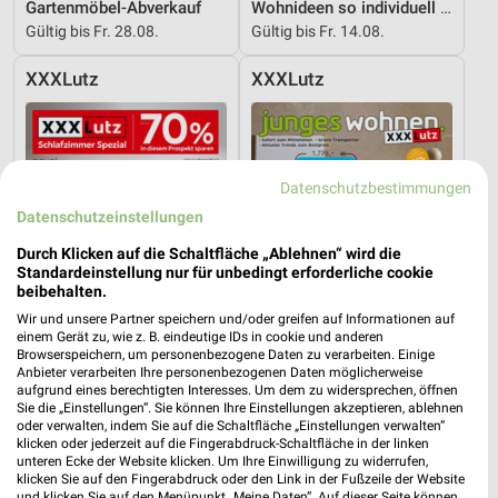
Gartenmöbel-Abverkauf
Wohnideen so individuell wie du!
Gültig bis Fr. 28.08.
Gültig bis Fr. 14.08.
XXXLutz
XXXLutz
Datenschutzbestimmungen
Datenschutzeinstellungen
Durch Klicken auf die Schaltfläche „Ablehnen“ wird die
Standardeinstellung nur für unbedingt erforderliche cookie
beibehalten.
Wir und unsere Partner speichern und/oder greifen auf Informationen auf
einem Gerät zu, wie z. B. eindeutige IDs in cookie und anderen
Browserspeichern, um personenbezogene Daten zu verarbeiten. Einige
Anbieter verarbeiten Ihre personenbezogenen Daten möglicherweise
aufgrund eines berechtigten Interesses. Um dem zu widersprechen, öffnen
Sie die „Einstellungen“. Sie können Ihre Einstellungen akzeptieren, ablehnen
20,7 km
20,7 km
oder verwalten, indem Sie auf die Schaltfläche „Einstellungen verwalten“
Schlafzimmer Spezial
Junges Wohnen
klicken oder jederzeit auf die Fingerabdruck-Schaltfläche in der linken
Noch morgen gültig
Gültig bis Fr. 14.08.
unteren Ecke der Website klicken. Um Ihre Einwilligung zu widerrufen,
klicken Sie auf den Fingerabdruck oder den Link in der Fußzeile der Website
und klicken Sie auf den Menüpunkt „Meine Daten“. Auf dieser Seite können