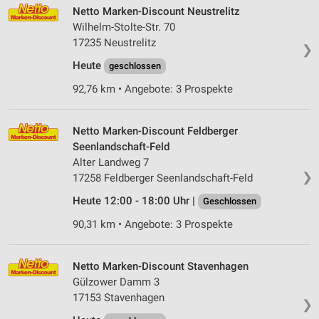
Netto Marken-Discount Neustrelitz
Erstellung von Profilen zur Personalisierung
Wilhelm-Stolte-Str. 70
von Inhalten
17235 Neustrelitz
❯
Verwendung von Profilen zur Auswahl
Heute
geschlossen
personalisierter Inhalte
92,76 km • Angebote: 3 Prospekte
Messung der Werbeleistung
Netto Marken-Discount Feldberger
Messung der Performance von Inhalten
Seenlandschaft-Feld
Alter Landweg 7
Analyse von Zielgruppen durch Statistiken oder
Kombinationen von Daten aus verschiedenen
❯
17258 Feldberger Seenlandschaft-Feld
Quellen
Heute 12:00 - 18:00 Uhr |
Geschlossen
Entwicklung und Verbesserung der Angebote
90,31 km • Angebote: 3 Prospekte
Verwendung reduzierter Daten zur Auswahl von
Inhalten
Netto Marken-Discount Stavenhagen
Gülzower Damm 3
IAB-Besonderheiten:
17153 Stavenhagen
❯
Verwendung genauer Standortdaten