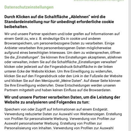
130,86 km • Angebote: 3 Prospekte
Datenschutzeinstellungen
Durch Klicken auf die Schaltfläche „Ablehnen“ wird die
Netto Marken-Discount Rosenow
Standardeinstellung nur für unbedingt erforderliche cookie
beibehalten.
Stavenhagener Straße 20
17091 Rosenow
Wir und unsere Partner speichern und/oder greifen auf Informationen auf
❯
einem Gerät zu, wie z. B. eindeutige IDs in cookie und anderen
Heute
geschlossen
Browserspeichern, um personenbezogene Daten zu verarbeiten. Einige
Anbieter verarbeiten Ihre personenbezogenen Daten möglicherweise
125,62 km • Angebote: 3 Prospekte
aufgrund eines berechtigten Interesses. Um dem zu widersprechen, öffnen
Sie die „Einstellungen“. Sie können Ihre Einstellungen akzeptieren, ablehnen
oder verwalten, indem Sie auf die Schaltfläche „Einstellungen verwalten“
klicken oder jederzeit auf die Fingerabdruck-Schaltfläche in der linken
Netto Marken-Discount Möllenhagen
unteren Ecke der Website klicken. Um Ihre Einwilligung zu widerrufen,
Industriegelände 24
klicken Sie auf den Fingerabdruck oder den Link in der Fußzeile der Website
und klicken Sie auf den Menüpunkt „Meine Daten“. Auf dieser Seite können
17219 Möllenhagen
❯
Sie Ihre Einwilligung widerrufen. Diese Entscheidungen werden unseren
Partnern mitgeteilt und haben keinen Einfluss auf die Browserdaten.
Heute
geschlossen
Wir und unsere Partner verarbeiten Daten, um die Leistung der
115,96 km • Angebote: 3 Prospekte
Website zu analysieren und Folgendes zu tun:
Speichern von oder Zugriff auf Informationen auf einem Endgerät.
Verwendung reduzierter Daten zur Auswahl von Werbeanzeigen. Erstellung
Netto Marken-Discount Woldegk
von Profilen für personalisierte Werbung. Verwendung von Profilen zur
Auswahl personalisierter Werbung. Erstellung von Profilen zur
Mühlendamm 8a
Personalisierung von Inhalten. Verwendung von Profilen zur Auswahl