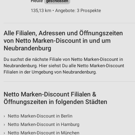
Heute
geschlossen
Geräte anhand von aktiv angeforderten
135,13 km • Angebote: 3 Prospekte
Informationen identifizieren
Nicht-IAB-Verarbeitungszwecke:
Notwendig
Alle Filialen, Adressen und Öffnungszeiten
von Netto Marken-Discount in und um
Performance
Neubrandenburg
Funktional
Du suchst die nächste Filiale von Netto Marken-Discount in
Neubrandenburg. Hier siehst Du alle Netto Marken-Discount
Werbung
Filialen in der Umgebung von Neubrandenburg.
Netto Marken-Discount Filialen &
Öffnungszeiten in folgenden Städten
›
Netto Marken-Discount in Berlin
›
Netto Marken-Discount in Hamburg
›
Netto Marken-Discount in München