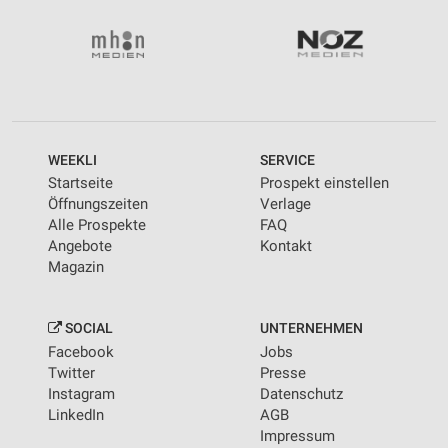
Wir nutzen Ihre Daten für folgende Zwecke:
IAB-Verarbeitungszwecke:
Speichern von oder Zugriff auf Informationen
auf einem Endgerät
Verwendung reduzierter Daten zur Auswahl von
Werbeanzeigen
WEEKLI
SERVICE
Erstellung von Profilen für personalisierte
Startseite
Prospekt einstellen
Werbung
Öffnungszeiten
Verlage
Alle Prospekte
FAQ
Verwendung von Profilen zur Auswahl
Angebote
Kontakt
personalisierter Werbung
Magazin
Erstellung von Profilen zur Personalisierung
von Inhalten
SOCIAL
UNTERNEHMEN
Verwendung von Profilen zur Auswahl
Facebook
Jobs
personalisierter Inhalte
Twitter
Presse
Instagram
Datenschutz
Messung der Werbeleistung
LinkedIn
AGB
Impressum