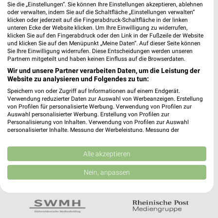
Noch mehr Angebote in
Sie die „Einstellungen“. Sie können Ihre Einstellungen akzeptieren, ablehnen
oder verwalten, indem Sie auf die Schaltfläche „Einstellungen verwalten“
der weekli App!
klicken oder jederzeit auf die Fingerabdruck-Schaltfläche in der linken
unteren Ecke der Website klicken. Um Ihre Einwilligung zu widerrufen,
klicken Sie auf den Fingerabdruck oder den Link in der Fußzeile der Website
und klicken Sie auf den Menüpunkt „Meine Daten“. Auf dieser Seite können
Sie Ihre Einwilligung widerrufen. Diese Entscheidungen werden unseren
Partnern mitgeteilt und haben keinen Einfluss auf die Browserdaten.
Wir und unsere Partner verarbeiten Daten, um die Leistung der
Website zu analysieren und Folgendes zu tun:
Jetzt kostenlos laden
Speichern von oder Zugriff auf Informationen auf einem Endgerät.
Verwendung reduzierter Daten zur Auswahl von Werbeanzeigen. Erstellung
von Profilen für personalisierte Werbung. Verwendung von Profilen zur
Auswahl personalisierter Werbung. Erstellung von Profilen zur
Prospekte App für Android
Personalisierung von Inhalten. Verwendung von Profilen zur Auswahl
personalisierter Inhalte. Messung der Werbeleistung. Messung der
Prospekte App für iOS
Performance von Inhalten. Analyse von Zielgruppen durch Statistiken oder
Kombinationen von Daten aus verschiedenen Quellen. Entwicklung und
Kostenlos im App Store erhältlich
Verbesserung der Angebote. Verwendung reduzierter Daten zur Auswahl
Alle akzeptieren
von Inhalten.
Daten können außerhalb der Europäischen Union weitergegeben und in die
Nein, anpassen
USA gesendet werden.
In Kooperation mit:
Ihre Einwilligung und die cookie Richtlinie gelten ausschließlich für diese
Website/App.
Partnerliste anzeigen (1 IAB-Anbieter)