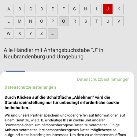
A
B
C
D
E
F
G
H
I
J
K
L
M
N
O
P
Q
R
S
T
U
V
W
X
Y
Z
...
Alle Händler mit Anfangsbuchstabe "J" in
Neubrandenburg und Umgebung
JYSK Katalog und Prospekte für
Datenschutzbestimmungen
Neubrandenburg
Datenschutzeinstellungen
Durch Klicken auf die Schaltfläche „Ablehnen“ wird die
Standardeinstellung nur für unbedingt erforderliche cookie
beibehalten.
Wir und unsere Partner speichern und/oder greifen auf Informationen auf
einem Gerät zu, wie z. B. eindeutige IDs in cookie und anderen
Browserspeichern, um personenbezogene Daten zu verarbeiten. Einige
Anbieter verarbeiten Ihre personenbezogenen Daten möglicherweise
aufgrund eines berechtigten Interesses. Um dem zu widersprechen, öffnen