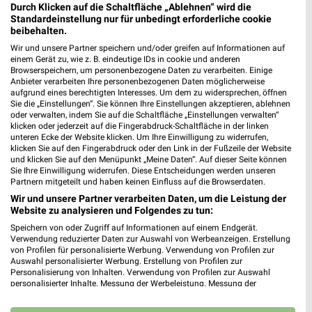
Durch Klicken auf die Schaltfläche „Ablehnen“ wird die
Standardeinstellung nur für unbedingt erforderliche cookie
beibehalten.
23,9 km
3,7 km
Wir und unsere Partner speichern und/oder greifen auf Informationen auf
Angebote ab 10.08.
Mega Tage
einem Gerät zu, wie z. B. eindeutige IDs in cookie und anderen
Gültig bis Sa. 15.08.
Gültig bis Fr. 14.08.
Browserspeichern, um personenbezogene Daten zu verarbeiten. Einige
Anbieter verarbeiten Ihre personenbezogenen Daten möglicherweise
aufgrund eines berechtigten Interesses. Um dem zu widersprechen, öffnen
Lidl
Thomas Philipps
Sie die „Einstellungen“. Sie können Ihre Einstellungen akzeptieren, ablehnen
oder verwalten, indem Sie auf die Schaltfläche „Einstellungen verwalten“
klicken oder jederzeit auf die Fingerabdruck-Schaltfläche in der linken
unteren Ecke der Website klicken. Um Ihre Einwilligung zu widerrufen,
klicken Sie auf den Fingerabdruck oder den Link in der Fußzeile der Website
und klicken Sie auf den Menüpunkt „Meine Daten“. Auf dieser Seite können
Sie Ihre Einwilligung widerrufen. Diese Entscheidungen werden unseren
Partnern mitgeteilt und haben keinen Einfluss auf die Browserdaten.
Wir und unsere Partner verarbeiten Daten, um die Leistung der
Website zu analysieren und Folgendes zu tun:
Speichern von oder Zugriff auf Informationen auf einem Endgerät.
Verwendung reduzierter Daten zur Auswahl von Werbeanzeigen. Erstellung
von Profilen für personalisierte Werbung. Verwendung von Profilen zur
Auswahl personalisierter Werbung. Erstellung von Profilen zur
Personalisierung von Inhalten. Verwendung von Profilen zur Auswahl
personalisierter Inhalte. Messung der Werbeleistung. Messung der
Performance von Inhalten. Analyse von Zielgruppen durch Statistiken oder
2 km
2,3 km
Kombinationen von Daten aus verschiedenen Quellen. Entwicklung und