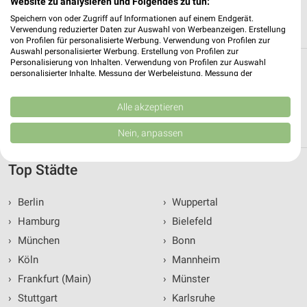
Website zu analysieren und Folgendes zu tun:
ALLE PROSPEKTE
Speichern von oder Zugriff auf Informationen auf einem Endgerät.
Verwendung reduzierter Daten zur Auswahl von Werbeanzeigen. Erstellung
von Profilen für personalisierte Werbung. Verwendung von Profilen zur
Auswahl personalisierter Werbung. Erstellung von Profilen zur
Personalisierung von Inhalten. Verwendung von Profilen zur Auswahl
Biomärkte Filialen in Neubrandenburg
personalisierter Inhalte. Messung der Werbeleistung. Messung der
Performance von Inhalten. Analyse von Zielgruppen durch Statistiken oder
Kombinationen von Daten aus verschiedenen Quellen. Entwicklung und
Egal ob Reformhaus und Vitalia in Neubrandenburg und
Verbesserung der Angebote. Verwendung reduzierter Daten zur Auswahl
Alle akzeptieren
Umgebung findest Du alles zum Thema Biomärkte. Finde hier
von Inhalten.
Filialen und Öffnungszeiten.
Daten können außerhalb der Europäischen Union weitergegeben und in die
Nein, anpassen
USA gesendet werden.
Ihre Einwilligung und die cookie Richtlinie gelten ausschließlich für diese
Website/App.
Top Städte
Partnerliste anzeigen (1 IAB-Anbieter)
›
Berlin
›
Wuppertal
Wir nutzen Ihre Daten für folgende Zwecke:
IAB-Verarbeitungszwecke:
›
Hamburg
›
Bielefeld
Speichern von oder Zugriff auf Informationen
›
München
›
Bonn
auf einem Endgerät
›
Köln
›
Mannheim
Verwendung reduzierter Daten zur Auswahl von
›
Frankfurt (Main)
›
Münster
Werbeanzeigen
›
Stuttgart
›
Karlsruhe