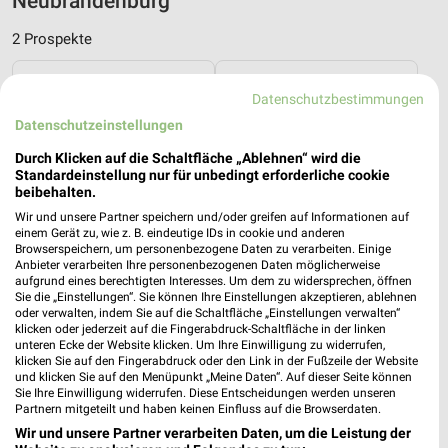
Neubrandenburg
2 Prospekte
Vitalia
Reformhaus
Datenschutzbestimmungen
Datenschutzeinstellungen
Durch Klicken auf die Schaltfläche „Ablehnen“ wird die
Standardeinstellung nur für unbedingt erforderliche cookie
beibehalten.
Wir und unsere Partner speichern und/oder greifen auf Informationen auf
einem Gerät zu, wie z. B. eindeutige IDs in cookie und anderen
Browserspeichern, um personenbezogene Daten zu verarbeiten. Einige
Anbieter verarbeiten Ihre personenbezogenen Daten möglicherweise
aufgrund eines berechtigten Interesses. Um dem zu widersprechen, öffnen
Sie die „Einstellungen“. Sie können Ihre Einstellungen akzeptieren, ablehnen
oder verwalten, indem Sie auf die Schaltfläche „Einstellungen verwalten“
klicken oder jederzeit auf die Fingerabdruck-Schaltfläche in der linken
unteren Ecke der Website klicken. Um Ihre Einwilligung zu widerrufen,
klicken Sie auf den Fingerabdruck oder den Link in der Fußzeile der Website
und klicken Sie auf den Menüpunkt „Meine Daten“. Auf dieser Seite können
0,6 km
0,4 km
Sie Ihre Einwilligung widerrufen. Diese Entscheidungen werden unseren
August 2026
August 2026
Partnern mitgeteilt und haben keinen Einfluss auf die Browserdaten.
Gültig bis Mo. 31.08.
Gültig bis Mo. 31.08.
Wir und unsere Partner verarbeiten Daten, um die Leistung der