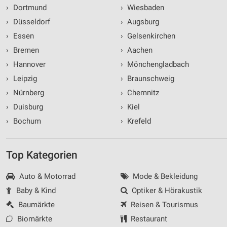
›
Dortmund
›
Wiesbaden
Erstellung von Profilen für personalisierte
Werbung
›
Düsseldorf
›
Augsburg
›
Essen
›
Gelsenkirchen
Verwendung von Profilen zur Auswahl
personalisierter Werbung
›
Bremen
›
Aachen
›
Hannover
›
Mönchengladbach
Erstellung von Profilen zur Personalisierung
von Inhalten
›
Leipzig
›
Braunschweig
›
Nürnberg
›
Chemnitz
Verwendung von Profilen zur Auswahl
personalisierter Inhalte
›
Duisburg
›
Kiel
›
Bochum
›
Krefeld
Messung der Werbeleistung
Messung der Performance von Inhalten
Top Kategorien
Analyse von Zielgruppen durch Statistiken oder
Kombinationen von Daten aus verschiedenen
Auto & Motorrad
Mode & Bekleidung
Quellen
Baby & Kind
Optiker & Hörakustik
Baumärkte
Reisen & Tourismus
Entwicklung und Verbesserung der Angebote
Biomärkte
Restaurant
Verwendung reduzierter Daten zur Auswahl von