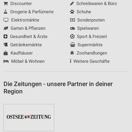
Discounter
Schreibwaren & Büro
Inhalten
Drogerie & Parfümerie
Schuhe
IAB-Besonderheiten:
Elektromärkte
Sonderposten
Verwendung genauer Standortdaten
Garten & Pflanzen
Spielwaren
Geräte anhand von aktiv angeforderten
Gesundheit & Ärzte
Sport & Freizeit
Informationen identifizieren
Getränkemärkte
Supermärkte
Nicht-IAB-Verarbeitungszwecke:
Kaufhäuser
Zoohandlungen
Notwendig
Möbel & Wohnen
Weitere Geschäfte
Performance
Die Zeitungen - unsere Partner in deiner
Funktional
Region
Werbung