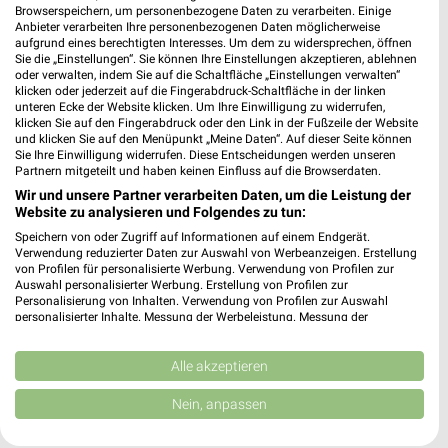
Browserspeichern, um personenbezogene Daten zu verarbeiten. Einige
Anbieter verarbeiten Ihre personenbezogenen Daten möglicherweise
aufgrund eines berechtigten Interesses. Um dem zu widersprechen, öffnen
Sie die „Einstellungen“. Sie können Ihre Einstellungen akzeptieren, ablehnen
oder verwalten, indem Sie auf die Schaltfläche „Einstellungen verwalten“
Noch mehr Angebote in
klicken oder jederzeit auf die Fingerabdruck-Schaltfläche in der linken
unteren Ecke der Website klicken. Um Ihre Einwilligung zu widerrufen,
klicken Sie auf den Fingerabdruck oder den Link in der Fußzeile der Website
der weekli App!
und klicken Sie auf den Menüpunkt „Meine Daten“. Auf dieser Seite können
Sie Ihre Einwilligung widerrufen. Diese Entscheidungen werden unseren
Partnern mitgeteilt und haben keinen Einfluss auf die Browserdaten.
Wir und unsere Partner verarbeiten Daten, um die Leistung der
Website zu analysieren und Folgendes zu tun:
Speichern von oder Zugriff auf Informationen auf einem Endgerät.
Verwendung reduzierter Daten zur Auswahl von Werbeanzeigen. Erstellung
von Profilen für personalisierte Werbung. Verwendung von Profilen zur
Auswahl personalisierter Werbung. Erstellung von Profilen zur
Jetzt kostenlos laden
Personalisierung von Inhalten. Verwendung von Profilen zur Auswahl
personalisierter Inhalte. Messung der Werbeleistung. Messung der
Performance von Inhalten. Analyse von Zielgruppen durch Statistiken oder
Prospekte App für Android
Kombinationen von Daten aus verschiedenen Quellen. Entwicklung und
Verbesserung der Angebote. Verwendung reduzierter Daten zur Auswahl
Alle akzeptieren
Prospekte App für iOS
von Inhalten.
Daten können außerhalb der Europäischen Union weitergegeben und in die
Nein, anpassen
Kostenlos im App Store erhältlich
USA gesendet werden.
Ihre Einwilligung und die cookie Richtlinie gelten ausschließlich für diese