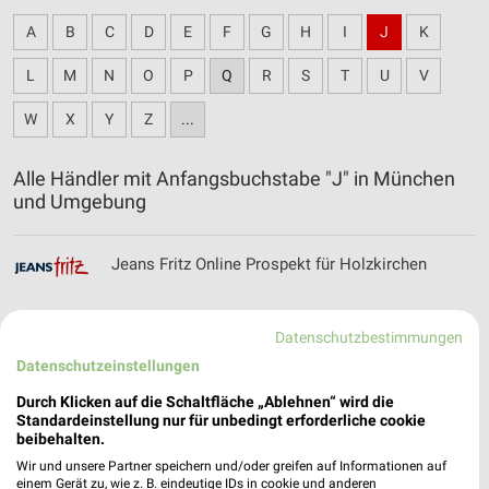
A
B
C
D
E
F
G
H
I
J
K
L
M
N
O
P
Q
R
S
T
U
V
W
X
Y
Z
...
Alle Händler mit Anfangsbuchstabe "J" in München
und Umgebung
Jeans Fritz Online Prospekt für Holzkirchen
Datenschutzbestimmungen
Datenschutzeinstellungen
JYSK Katalog und Prospekte für München
Durch Klicken auf die Schaltfläche „Ablehnen“ wird die
Standardeinstellung nur für unbedingt erforderliche cookie
beibehalten.
Wir und unsere Partner speichern und/oder greifen auf Informationen auf
einem Gerät zu, wie z. B. eindeutige IDs in cookie und anderen