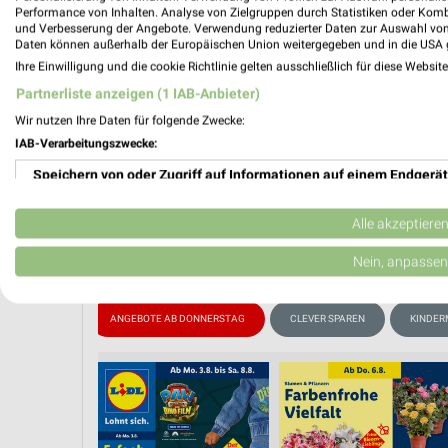
Performance von Inhalten. Analyse von Zielgruppen durch Statistiken oder Kom
und Verbesserung der Angebote. Verwendung reduzierter Daten zur Auswahl von
Daten können außerhalb der Europäischen Union weitergegeben und in die USA 
PROSP
Ihre Einwilligung und die cookie Richtlinie gelten ausschließlich für diese Websit
❯
Partnerliste anzeigen (1 IAB-Anbieter)
Wir nutzen Ihre Daten für folgende Zwecke:
IAB-Verarbeitungszwecke:
Speichern von oder Zugriff auf Informationen auf einem Endgerät
Verwendung reduzierter Daten zur Auswahl von Werbeanzeigen
Alle akzeptiere
Erstellung von Profilen für personalisierte Werbung
Nein, anpassen
Verwendung von Profilen zur Auswahl personalisierter Werbung
E AB MONTAG
ANGEBOTE AB DONNERSTAG
CLEVER SPAREN
KINDER
Erstellung von Profilen zur Personalisierung von Inhalten
Verwendung von Profilen zur Auswahl personalisierter Inhalte
Messung der Werbeleistung