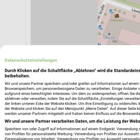
ÖPNV ANZEIGEN
LADESÄULEN ANZEIGE
Datenschutzeinstellungen
Durch Klicken auf die Schaltfläche „Ablehnen“ wird die Standardeins
beibehalten.
Aktuelle Angebote in dieser Filiale
Wir und unsere Partner speichern und/oder greifen auf Informationen auf einem G
Anzahl Prospekte: 2
Browserspeichern, um personenbezogene Daten zu verarbeiten. Einige Anbieter 
aufgrund eines berechtigten Interesses. Um dem zu widersprechen, öffnen Sie die 
Letztes Prospektupdate: vor 10 Stunden
ablehnen oder verwalten, indem Sie auf die Schaltfläche „Einstellungen verwalten“
der linken unteren Ecke der Website klicken. Um Ihre Einwilligung zu widerrufen, 
der Website und klicken Sie auf den Menüpunkt „Meine Daten“. Auf dieser Seite k
Lidl Pr
werden unseren Partnern mitgeteilt und haben keinen Einfluss auf die Browserda
Wir und unsere Partner verarbeiten Daten, um die Leistung der Webs
Gültig von
Speichern von oder Zugriff auf Informationen auf einem Endgerät. Verwendung 
📅
Kalende
von Profilen für personalisierte Werbung. Verwendung von Profilen zur Auswahl p
Personalisierung von Inhalten. Verwendung von Profilen zur Auswahl personalis