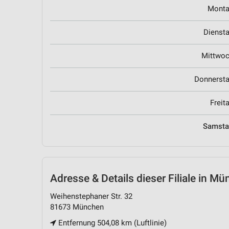
Mont
Dienst
Mittwo
Donnerst
Freit
Samst
Adresse & Details
dieser Filiale in M
Weihenstephaner Str. 32
81673 München
Entfernung 504,08 km (Luftlinie)