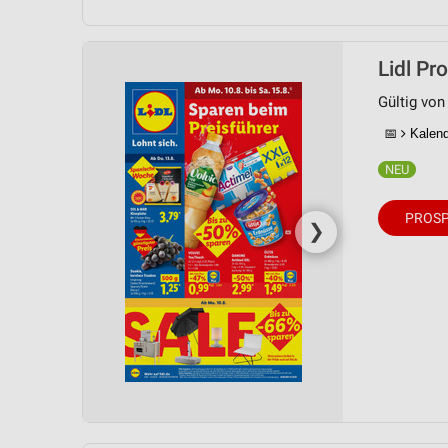
Lidl Pr
Gültig von
📅
Kalende
PROSP
❯