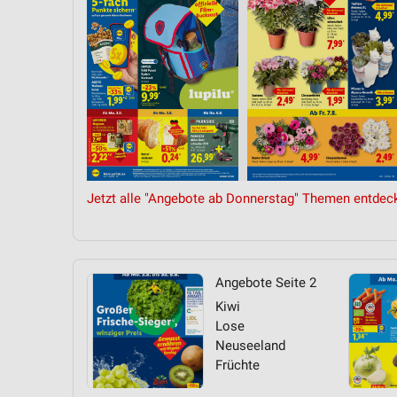
Messung der Performance von Inhalten
Analyse von Zielgruppen durch Statistiken oder Kombinationen 
Quellen
Entwicklung und Verbesserung der Angebote
Verwendung reduzierter Daten zur Auswahl von Inhalten
IAB-Besonderheiten:
Verwendung genauer Standortdaten
Jetzt alle "Angebote ab Donnerstag" Themen entdec
Geräte anhand von aktiv angeforderten Informationen identifizie
Nicht-IAB-Verarbeitungszwecke:
Angebote Seite 2
Notwendig
Kiwi
Performance
Lose
Neuseeland
Funktional
Früchte
Werbung