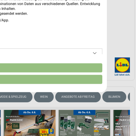
binationen von Daten aus verschiedenen Quellen. Entwicklung
 Inhalten.
gesendet werden.
EKT BLÄTTERN
e/App.
n
MODE & SPIELZEUG
WEIN
ANGEBOTE AB FREITAG
BLUMEN
H