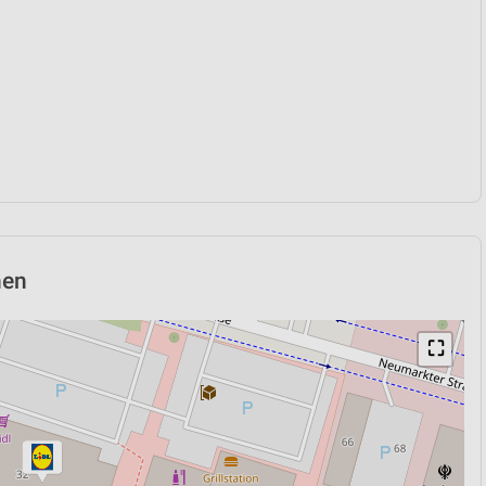
hen
⛶