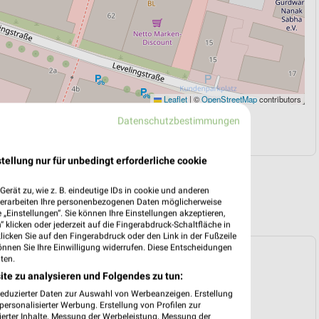
Leaflet
|
©
OpenStreetMap
contributors
Datenschutzbestimmungen
N
NAVIGATION MIT GOOGLE/IOS MAPS
tellung nur für unbedingt erforderliche cookie
erät zu, wie z. B. eindeutige IDs in cookie und anderen
verarbeiten Ihre personenbezogenen Daten möglicherweise
„Einstellungen“. Sie können Ihre Einstellungen akzeptieren,
 klicken oder jederzeit auf die Fingerabdruck-Schaltfläche in
klicken Sie auf den Fingerabdruck oder den Link in der Fußzeile
önnen Sie Ihre Einwilligung widerrufen. Diese Entscheidungen
ospekt für München ab Mo. den 03.08.
ten.
ite zu analysieren und Folgendes zu tun:
 03. Aug. bis 08. Aug.
reduzierter Daten zur Auswahl von Werbeanzeigen. Erstellung
reintrag erstellen
ersonalisierter Werbung. Erstellung von Profilen zur
ierter Inhalte. Messung der Werbeleistung. Messung der