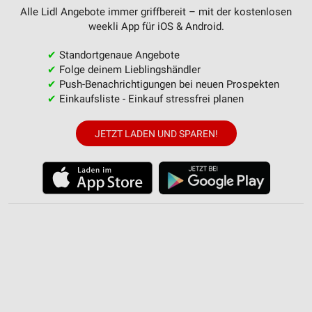
Erstellung von Profilen zur Personalisierung
Alle Lidl Angebote immer griffbereit – mit der kostenlosen
von Inhalten
weekli App für iOS & Android.
Verwendung von Profilen zur Auswahl
✔
Standortgenaue Angebote
personalisierter Inhalte
✔
Folge deinem Lieblingshändler
✔
Push-Benachrichtigungen bei neuen Prospekten
Messung der Werbeleistung
✔
Einkaufsliste - Einkauf stressfrei planen
Messung der Performance von Inhalten
JETZT LADEN UND SPAREN!
Analyse von Zielgruppen durch Statistiken oder
Kombinationen von Daten aus verschiedenen
Quellen
Entwicklung und Verbesserung der Angebote
Verwendung reduzierter Daten zur Auswahl von
Inhalten
IAB-Besonderheiten:
Verwendung genauer Standortdaten