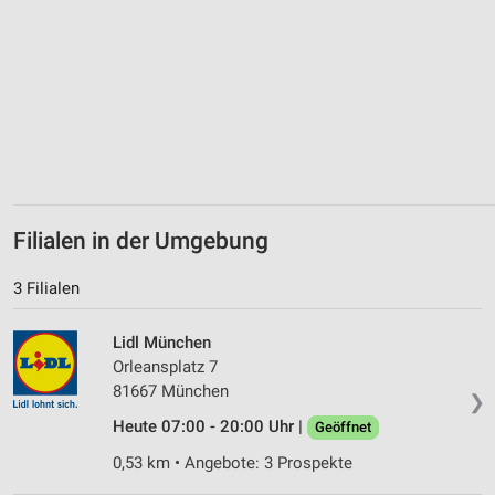
Geräte anhand von aktiv angeforderten
Informationen identifizieren
Nicht-IAB-Verarbeitungszwecke:
Notwendig
Performance
Funktional
Werbung
Filialen in der Umgebung
3 Filialen
Lidl München
Orleansplatz 7
81667 München
❯
Heute 07:00 - 20:00 Uhr |
Geöffnet
0,53 km • Angebote: 3 Prospekte