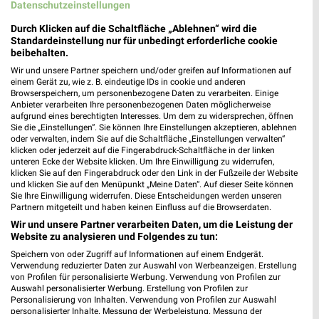
Datenschutzeinstellungen
Lidl Prospekt für München ab Mo. den
Durch Klicken auf die Schaltfläche „Ablehnen“ wird die
17.08.
Standardeinstellung nur für unbedingt erforderliche cookie
beibehalten.
Gültig von 17. Aug. bis 22. Aug.
Wir und unsere Partner speichern und/oder greifen auf Informationen auf
einem Gerät zu, wie z. B. eindeutige IDs in cookie und anderen
📅
Kalendereintrag erstellen
Browserspeichern, um personenbezogene Daten zu verarbeiten. Einige
Anbieter verarbeiten Ihre personenbezogenen Daten möglicherweise
aufgrund eines berechtigten Interesses. Um dem zu widersprechen, öffnen
Sie die „Einstellungen“. Sie können Ihre Einstellungen akzeptieren, ablehnen
oder verwalten, indem Sie auf die Schaltfläche „Einstellungen verwalten“
PROSPEKT BLÄTTERN
klicken oder jederzeit auf die Fingerabdruck-Schaltfläche in der linken
unteren Ecke der Website klicken. Um Ihre Einwilligung zu widerrufen,
klicken Sie auf den Fingerabdruck oder den Link in der Fußzeile der Website
und klicken Sie auf den Menüpunkt „Meine Daten“. Auf dieser Seite können
Sie Ihre Einwilligung widerrufen. Diese Entscheidungen werden unseren
KINDERMODE & SPIELZEUG
WEIN
HANDY & SMARTPHONE
ANGEB
Partnern mitgeteilt und haben keinen Einfluss auf die Browserdaten.
Wir und unsere Partner verarbeiten Daten, um die Leistung der
Website zu analysieren und Folgendes zu tun:
Speichern von oder Zugriff auf Informationen auf einem Endgerät.
Verwendung reduzierter Daten zur Auswahl von Werbeanzeigen. Erstellung
von Profilen für personalisierte Werbung. Verwendung von Profilen zur
Auswahl personalisierter Werbung. Erstellung von Profilen zur
Personalisierung von Inhalten. Verwendung von Profilen zur Auswahl
personalisierter Inhalte. Messung der Werbeleistung. Messung der