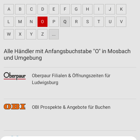
A
B
C
D
E
F
G
H
I
J
K
L
M
N
O
P
Q
R
S
T
U
V
W
X
Y
Z
...
Alle Händler mit Anfangsbuchstabe "O" in Mosbach
und Umgebung
Oberpaur Filialen & Öffnungszeiten für
Ludwigsburg
OBI Prospekte & Angebote für Buchen
Oktoberfest Frankenthal Filialen &