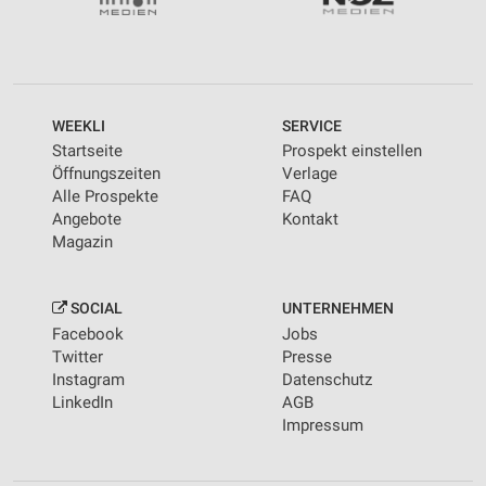
personalisierter Werbung
Erstellung von Profilen zur Personalisierung
von Inhalten
Verwendung von Profilen zur Auswahl
WEEKLI
SERVICE
personalisierter Inhalte
Startseite
Prospekt einstellen
Öffnungszeiten
Verlage
Messung der Werbeleistung
Alle Prospekte
FAQ
Angebote
Kontakt
Messung der Performance von Inhalten
Magazin
Analyse von Zielgruppen durch Statistiken oder
Kombinationen von Daten aus verschiedenen
Quellen
SOCIAL
UNTERNEHMEN
Facebook
Jobs
Entwicklung und Verbesserung der Angebote
Twitter
Presse
Instagram
Datenschutz
Verwendung reduzierter Daten zur Auswahl von
LinkedIn
AGB
Inhalten
Impressum
IAB-Besonderheiten:
Verwendung genauer Standortdaten