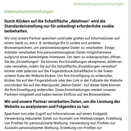
Datenschutzbestimmungen
Öffnungszeiten für Frankenthal
Datenschutzeinstellungen
Durch Klicken auf die Schaltfläche „Ablehnen“ wird die
Standardeinstellung nur für unbedingt erforderliche cookie
OMS Filialen & Öffnungszeiten für Schwäbisch
beibehalten.
Hall - Sulzdorf
Wir und unsere Partner speichern und/oder greifen auf Informationen auf
einem Gerät zu, wie z. B. eindeutige IDs in cookie und anderen
Browserspeichern, um personenbezogene Daten zu verarbeiten. Einige
Anbieter verarbeiten Ihre personenbezogenen Daten möglicherweise
aufgrund eines berechtigten Interesses. Um dem zu widersprechen, öffnen
Opti Wohnwelt Filialen & Öffnungszeiten für
Sie die „Einstellungen“. Sie können Ihre Einstellungen akzeptieren, ablehnen
Backnang
oder verwalten, indem Sie auf die Schaltfläche „Einstellungen verwalten“
klicken oder jederzeit auf die Fingerabdruck-Schaltfläche in der linken
unteren Ecke der Website klicken. Um Ihre Einwilligung zu widerrufen,
klicken Sie auf den Fingerabdruck oder den Link in der Fußzeile der Website
und klicken Sie auf den Menüpunkt „Meine Daten“. Auf dieser Seite können
Sie Ihre Einwilligung widerrufen. Diese Entscheidungen werden unseren
Partnern mitgeteilt und haben keinen Einfluss auf die Browserdaten.
Wir und unsere Partner verarbeiten Daten, um die Leistung der
Website zu analysieren und Folgendes zu tun:
Speichern von oder Zugriff auf Informationen auf einem Endgerät.
Noch mehr Angebote in
Verwendung reduzierter Daten zur Auswahl von Werbeanzeigen. Erstellung
von Profilen für personalisierte Werbung. Verwendung von Profilen zur
Auswahl personalisierter Werbung. Erstellung von Profilen zur