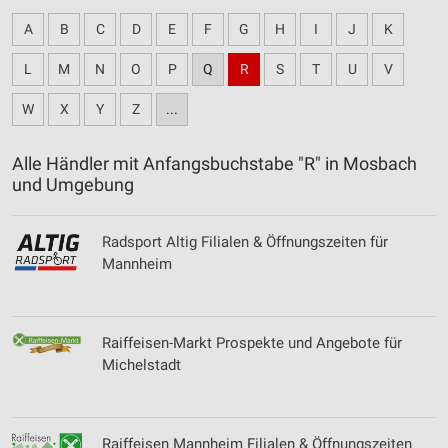
A
B
C
D
E
F
G
H
I
J
K
L
M
N
O
P
Q
R
S
T
U
V
W
X
Y
Z
...
Alle Händler mit Anfangsbuchstabe "R" in Mosbach
und Umgebung
Radsport Altig Filialen & Öffnungszeiten für
Mannheim
Raiffeisen-Markt Prospekte und Angebote für
Michelstadt
Raiffeisen Mannheim Filialen & Öffnungszeiten