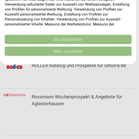
Rittersbacher-Gruppe Filialen & Öffnungszeiten
Verwendung reduzierter Daten zur Auswahl von Werbeanzeigen. Erstellung
für Germersheim
von Profilen für personalisierte Werbung. Verwendung von Profilen zur
Auswahl personalisierter Werbung. Erstellung von Profilen zur
Personalisierung von Inhalten. Verwendung von Profilen zur Auswahl
personalisierter Inhalte. Messung der Werbeleistung. Messung der
Performance von Inhalten. Analyse von Zielgruppen durch Statistiken oder
ROFU Prospekte & Spielzeug für Heilbronn
Kombinationen von Daten aus verschiedenen Quellen. Entwicklung und
Verbesserung der Angebote. Verwendung reduzierter Daten zur Auswahl
Alle akzeptieren
von Inhalten.
Daten können außerhalb der Europäischen Union weitergegeben und in die
Nein, anpassen
USA gesendet werden.
Ihre Einwilligung und die cookie Richtlinie gelten ausschließlich für diese
ROLLER Katalog und Prospekte für SINSHEIM
Website/App.
Partnerliste anzeigen (1 IAB-Anbieter)
Wir nutzen Ihre Daten für folgende Zwecke:
IAB-Verarbeitungszwecke:
Rossmann Wochenprospekt & Angebote für
Speichern von oder Zugriff auf Informationen
Aglasterhausen
auf einem Endgerät
Verwendung reduzierter Daten zur Auswahl von
Werbeanzeigen
Erstellung von Profilen für personalisierte