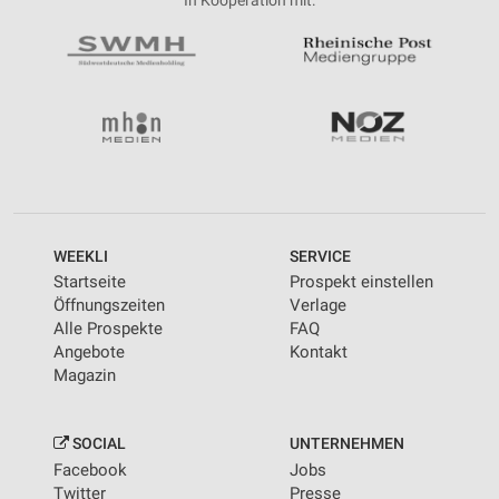
In Kooperation mit:
IAB-Besonderheiten:
Verwendung genauer Standortdaten
Geräte anhand von aktiv angeforderten
Informationen identifizieren
Nicht-IAB-Verarbeitungszwecke:
Notwendig
Performance
WEEKLI
SERVICE
Startseite
Prospekt einstellen
Funktional
Öffnungszeiten
Verlage
Alle Prospekte
FAQ
Werbung
Angebote
Kontakt
Magazin
SOCIAL
UNTERNEHMEN
Facebook
Jobs
Twitter
Presse