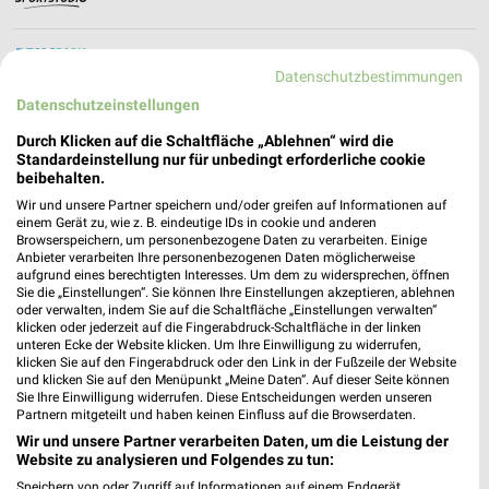
RemsPark Filialen & Öffnungszeiten für
Datenschutzbestimmungen
Waiblingen
Datenschutzeinstellungen
Durch Klicken auf die Schaltfläche „Ablehnen“ wird die
Standardeinstellung nur für unbedingt erforderliche cookie
RENO - aktueller Online Prospekt für Walldürn
beibehalten.
Wir und unsere Partner speichern und/oder greifen auf Informationen auf
einem Gerät zu, wie z. B. eindeutige IDs in cookie und anderen
Browserspeichern, um personenbezogene Daten zu verarbeiten. Einige
Anbieter verarbeiten Ihre personenbezogenen Daten möglicherweise
aufgrund eines berechtigten Interesses. Um dem zu widersprechen, öffnen
REWE Prospekt der Woche für Mosbach
Sie die „Einstellungen“. Sie können Ihre Einstellungen akzeptieren, ablehnen
oder verwalten, indem Sie auf die Schaltfläche „Einstellungen verwalten“
klicken oder jederzeit auf die Fingerabdruck-Schaltfläche in der linken
unteren Ecke der Website klicken. Um Ihre Einwilligung zu widerrufen,
klicken Sie auf den Fingerabdruck oder den Link in der Fußzeile der Website
und klicken Sie auf den Menüpunkt „Meine Daten“. Auf dieser Seite können
Riemer + Hartmann KG Filialen & Öffnungszeiten
Sie Ihre Einwilligung widerrufen. Diese Entscheidungen werden unseren
für Ludwigshafen
Partnern mitgeteilt und haben keinen Einfluss auf die Browserdaten.
Wir und unsere Partner verarbeiten Daten, um die Leistung der
Website zu analysieren und Folgendes zu tun:
Speichern von oder Zugriff auf Informationen auf einem Endgerät.