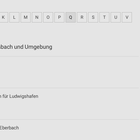
K
L
M
N
O
P
Q
R
S
T
U
V
Mosbach und Umgebung
n für Ludwigshafen
 Eberbach