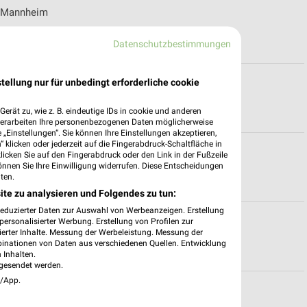
ür Mannheim
Datenschutzbestimmungen
te für Heilbronn
tellung nur für unbedingt erforderliche cookie
erät zu, wie z. B. eindeutige IDs in cookie und anderen
verarbeiten Ihre personenbezogenen Daten möglicherweise
„Einstellungen“. Sie können Ihre Einstellungen akzeptieren,
 klicken oder jederzeit auf die Fingerabdruck-Schaltfläche in
zeiten für Eisingen
klicken Sie auf den Fingerabdruck oder den Link in der Fußzeile
önnen Sie Ihre Einwilligung widerrufen. Diese Entscheidungen
ten.
ite zu analysieren und Folgendes zu tun:
reduzierter Daten zur Auswahl von Werbeanzeigen. Erstellung
ilbronn
ersonalisierter Werbung. Erstellung von Profilen zur
ierter Inhalte. Messung der Werbeleistung. Messung der
binationen von Daten aus verschiedenen Quellen. Entwicklung
 Inhalten.
gesendet werden.
e/App.
Leingarten