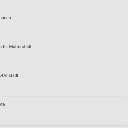
zmaden
n für Mutterstadt
ß-Umstadt
ote