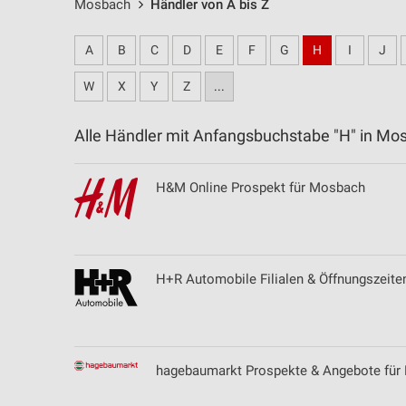
Mosbach
Händler von A bis Z
A
B
C
D
E
F
G
H
I
J
W
X
Y
Z
...
Alle Händler mit Anfangsbuchstabe "H" in 
H&M Online Prospekt für Mosbach
H+R Automobile Filialen & Öffnungszeite
hagebaumarkt Prospekte & Angebote für