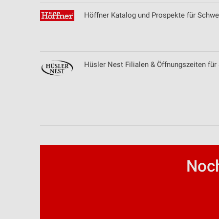
Entwicklung und Verbesserung der Angebote
Höffner Katalog und Prospekte für Schwe
Verwendung reduzierter Daten zur Auswahl von Inhalten
IAB-Besonderheiten:
Verwendung genauer Standortdaten
Hüsler Nest Filialen & Öffnungszeiten für 
Geräte anhand von aktiv angeforderten Informationen identifizie
Nicht-IAB-Verarbeitungszwecke:
Notwendig
Performance
Funktional
Noch
Werbung