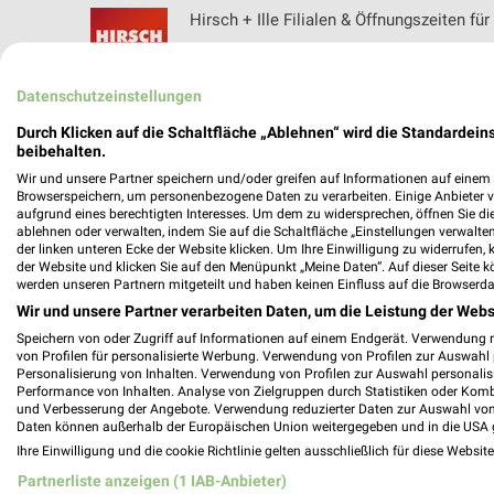
Hirsch + Ille Filialen & Öffnungszeiten f
Datenschutzeinstellungen
HKL BAUMASCHINEN Prospekte & Angebo
Durch Klicken auf die Schaltfläche „Ablehnen“ wird die Standardeins
beibehalten.
Wir und unsere Partner speichern und/oder greifen auf Informationen auf einem G
Browserspeichern, um personenbezogene Daten zu verarbeiten. Einige Anbieter 
aufgrund eines berechtigten Interesses. Um dem zu widersprechen, öffnen Sie die 
ablehnen oder verwalten, indem Sie auf die Schaltfläche „Einstellungen verwalten“
Hoffmann Schreinerei Filialen & Öffnungs
der linken unteren Ecke der Website klicken. Um Ihre Einwilligung zu widerrufen, 
der Website und klicken Sie auf den Menüpunkt „Meine Daten“. Auf dieser Seite k
werden unseren Partnern mitgeteilt und haben keinen Einfluss auf die Browserda
Wir und unsere Partner verarbeiten Daten, um die Leistung der Webs
Speichern von oder Zugriff auf Informationen auf einem Endgerät. Verwendung 
hofmeister Katalog und Prospekte für He
von Profilen für personalisierte Werbung. Verwendung von Profilen zur Auswahl p
Personalisierung von Inhalten. Verwendung von Profilen zur Auswahl personalis
Performance von Inhalten. Analyse von Zielgruppen durch Statistiken oder Kom
und Verbesserung der Angebote. Verwendung reduzierter Daten zur Auswahl von
Daten können außerhalb der Europäischen Union weitergegeben und in die USA 
Ihre Einwilligung und die cookie Richtlinie gelten ausschließlich für diese Websit
Holz-Hauff Filialen & Öffnungszeiten für 
Partnerliste anzeigen (1 IAB-Anbieter)