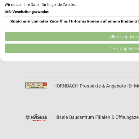
Wir nutzen Ihre Daten für folgende Zwecke:
IAB-Verarbeitungszwecke:
Speichern von oder Zugriff auf Informationen auf einem Endgerät
HolzLand Prospekte & Angebote für Ober
Verwendung reduzierter Daten zur Auswahl von Werbeanzeigen
Alle akzeptiere
Erstellung von Profilen für personalisierte Werbung
Nein, anpassen
Holz Ulrich Filialen & Öffnungszeiten für S
Verwendung von Profilen zur Auswahl personalisierter Werbung
Erstellung von Profilen zur Personalisierung von Inhalten
Verwendung von Profilen zur Auswahl personalisierter Inhalte
HORNBACH Prospekte & Angebote für M
Messung der Werbeleistung
Messung der Performance von Inhalten
Häsele Baucentrum Filialen & Öffnungsze
Analyse von Zielgruppen durch Statistiken oder Kombinationen 
Quellen