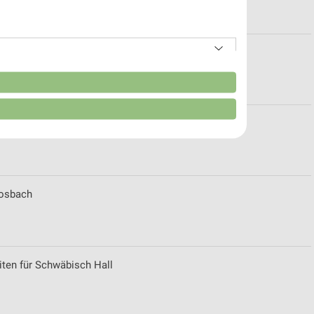
stenfeld
n
tuttgart
osbach
iten für Schwäbisch Hall
von Daten aus verschiedenen