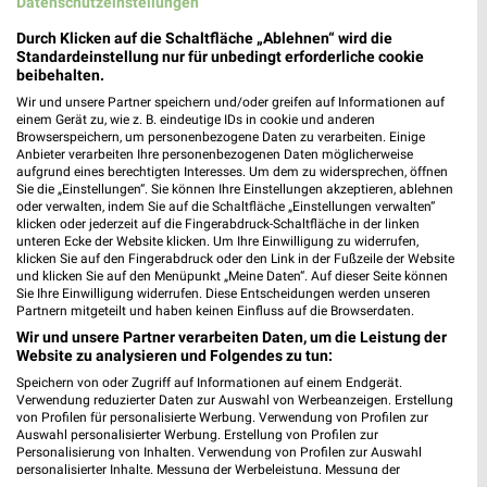
Datenschutzeinstellungen
MEHR PROSPEKTE
Durch Klicken auf die Schaltfläche „Ablehnen“ wird die
Standardeinstellung nur für unbedingt erforderliche cookie
beibehalten.
Wir und unsere Partner speichern und/oder greifen auf Informationen auf
weekli Magazin
einem Gerät zu, wie z. B. eindeutige IDs in cookie und anderen
Browserspeichern, um personenbezogene Daten zu verarbeiten. Einige
Anbieter verarbeiten Ihre personenbezogenen Daten möglicherweise
aufgrund eines berechtigten Interesses. Um dem zu widersprechen, öffnen
Sie die „Einstellungen“. Sie können Ihre Einstellungen akzeptieren, ablehnen
oder verwalten, indem Sie auf die Schaltfläche „Einstellungen verwalten“
klicken oder jederzeit auf die Fingerabdruck-Schaltfläche in der linken
unteren Ecke der Website klicken. Um Ihre Einwilligung zu widerrufen,
klicken Sie auf den Fingerabdruck oder den Link in der Fußzeile der Website
und klicken Sie auf den Menüpunkt „Meine Daten“. Auf dieser Seite können
Sie Ihre Einwilligung widerrufen. Diese Entscheidungen werden unseren
Partnern mitgeteilt und haben keinen Einfluss auf die Browserdaten.
Erlebe mit Lidl und Andre Agassi die neuesten Silvercrest Küchengeräte
Mit Lidl Plus 3 für 2 - im laut DtGv besten Backshop
Wir und unsere Partner verarbeiten Daten, um die Leistung der
17.04.2026
10.04.2026
Website zu analysieren und Folgendes zu tun:
Speichern von oder Zugriff auf Informationen auf einem Endgerät.
Verwendung reduzierter Daten zur Auswahl von Werbeanzeigen. Erstellung
von Profilen für personalisierte Werbung. Verwendung von Profilen zur
Auswahl personalisierter Werbung. Erstellung von Profilen zur
Personalisierung von Inhalten. Verwendung von Profilen zur Auswahl
personalisierter Inhalte. Messung der Werbeleistung. Messung der