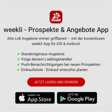
Erstellung von Profilen zur Personalisierung
von Inhalten
Verwendung von Profilen zur Auswahl
personalisierter Inhalte
weekli - Prospekte & Angebote App
Messung der Werbeleistung
Alle Lidl Angebote immer griffbereit – mit der kostenlosen
Messung der Performance von Inhalten
weekli App für iOS & Android.
Analyse von Zielgruppen durch Statistiken oder
✔
Standortgenaue Angebote
Kombinationen von Daten aus verschiedenen
✔
Folge deinem Lieblingshändler
Quellen
✔
Push-Benachrichtigungen bei neuen Prospekten
✔
Einkaufsliste - Einkauf stressfrei planen
Entwicklung und Verbesserung der Angebote
Verwendung reduzierter Daten zur Auswahl von
JETZT LADEN UND SPAREN!
Inhalten
IAB-Besonderheiten:
Verwendung genauer Standortdaten
Geräte anhand von aktiv angeforderten