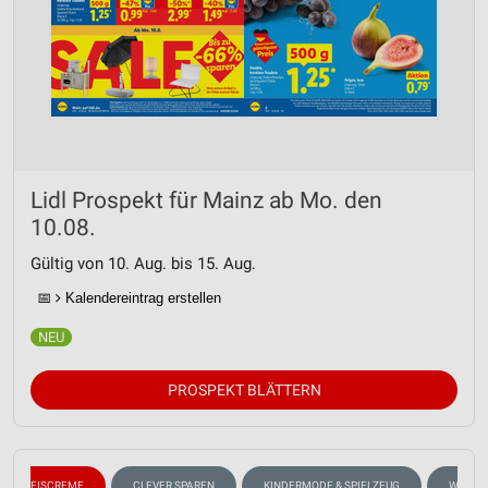
Lidl Prospekt für Mainz ab Mo. den
10.08.
Gültig von 10. Aug. bis 15. Aug.
📅
Kalendereintrag erstellen
PROSPEKT BLÄTTERN
EISCREME
CLEVER SPAREN
KINDERMODE & SPIELZEUG
WHISKE