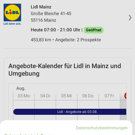
Lidl Mainz
Große Bleiche 41-45
❯
55116 Mainz
Heute 07:00 - 21:00 Uhr |
Geöffnet
453,83 km • Angebote: 2 Prospekte
Angebote-Kalender für Lidl in Mainz und
Umgebung
Aug.
03
Mo
04
Di
05
Mi
06
Do
07
Fr
08
S
Lidl - Angebote ab 03.08.
Datenschutzbestimmungen