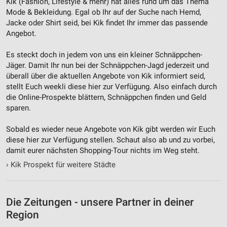
Kik (Fashion, Lifestyle & mehr‎) hat alles rund um das Thema
Nicht-IAB-Verarbeitungszwecke:
Mode & Bekleidung. Egal ob Ihr auf der Suche nach Hemd,
Notwendig
Jacke oder Shirt seid, bei Kik findet Ihr immer das passende
Angebot.
Performance
Es steckt doch in jedem von uns ein kleiner Schnäppchen-
Funktional
Jäger. Damit Ihr nun bei der Schnäppchen-Jagd jederzeit und
überall über die aktuellen Angebote von Kik informiert seid,
Werbung
stellt Euch weekli diese hier zur Verfügung. Also einfach durch
die Online-Prospekte blättern, Schnäppchen finden und Geld
sparen.
Sobald es wieder neue Angebote von Kik gibt werden wir Euch
diese hier zur Verfügung stellen. Schaut also ab und zu vorbei,
damit eurer nächsten Shopping-Tour nichts im Weg steht.
›
Kik Prospekt für weitere Städte
Die Zeitungen - unsere Partner in deiner
Region