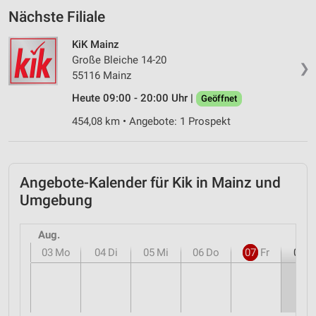
Nächste Filiale
KiK Mainz
Große Bleiche 14-20
❯
55116 Mainz
Heute 09:00 - 20:00 Uhr |
Geöffnet
454,08 km • Angebote: 1 Prospekt
Angebote-Kalender für Kik in Mainz und
Umgebung
Aug.
03
Mo
04
Di
05
Mi
06
Do
07
Fr
08
S