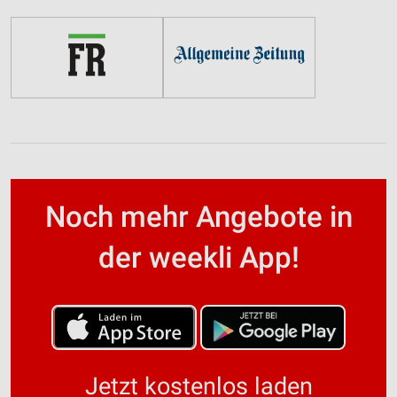
Noch mehr Angebote in
der weekli App!
Jetzt kostenlos laden