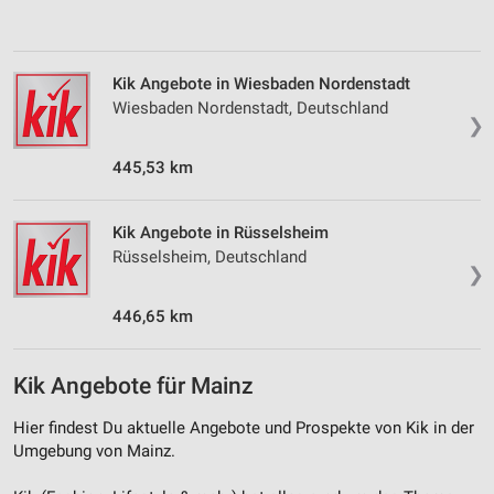
Verwendung von Profilen zur Auswahl
personalisierter Inhalte
Kik Angebote in Wiesbaden Nordenstadt
Messung der Werbeleistung
Wiesbaden Nordenstadt, Deutschland
❯
Messung der Performance von Inhalten
445,53 km
Analyse von Zielgruppen durch Statistiken oder
Kombinationen von Daten aus verschiedenen
Quellen
Kik Angebote in Rüsselsheim
Rüsselsheim, Deutschland
Entwicklung und Verbesserung der Angebote
❯
Verwendung reduzierter Daten zur Auswahl von
446,65 km
Inhalten
IAB-Besonderheiten:
Kik Angebote für Mainz
Verwendung genauer Standortdaten
Hier findest Du aktuelle Angebote und Prospekte von Kik in der
Geräte anhand von aktiv angeforderten
Umgebung von Mainz.
Informationen identifizieren