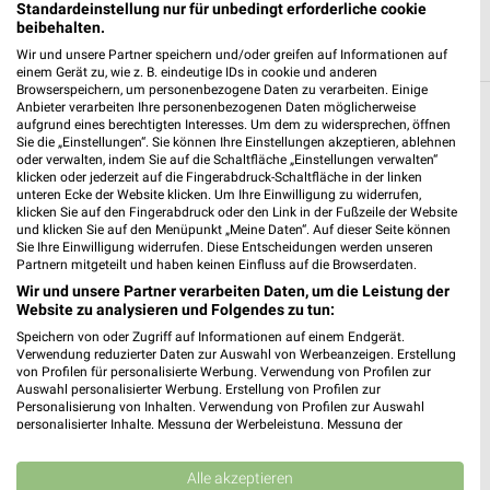
Standardeinstellung nur für unbedingt erforderliche cookie
beibehalten.
Wir und unsere Partner speichern und/oder greifen auf Informationen auf
einem Gerät zu, wie z. B. eindeutige IDs in cookie und anderen
Browserspeichern, um personenbezogene Daten zu verarbeiten. Einige
Anbieter verarbeiten Ihre personenbezogenen Daten möglicherweise
Weitere Kik Geschäfte mit Angeboten in und
aufgrund eines berechtigten Interesses. Um dem zu widersprechen, öffnen
Sie die „Einstellungen“. Sie können Ihre Einstellungen akzeptieren, ablehnen
um Mainz
oder verwalten, indem Sie auf die Schaltfläche „Einstellungen verwalten“
klicken oder jederzeit auf die Fingerabdruck-Schaltfläche in der linken
unteren Ecke der Website klicken. Um Ihre Einwilligung zu widerrufen,
5 Geschäfte und Orte
klicken Sie auf den Fingerabdruck oder den Link in der Fußzeile der Website
und klicken Sie auf den Menüpunkt „Meine Daten“. Auf dieser Seite können
Sie Ihre Einwilligung widerrufen. Diese Entscheidungen werden unseren
Kik Angebote in Ginsheim-Gustavsburg
Partnern mitgeteilt und haben keinen Einfluss auf die Browserdaten.
Ginsheim-Gustavsburg, Deutschland
Wir und unsere Partner verarbeiten Daten, um die Leistung der
❯
Website zu analysieren und Folgendes zu tun:
451,75 km
Speichern von oder Zugriff auf Informationen auf einem Endgerät.
Verwendung reduzierter Daten zur Auswahl von Werbeanzeigen. Erstellung
von Profilen für personalisierte Werbung. Verwendung von Profilen zur
Auswahl personalisierter Werbung. Erstellung von Profilen zur
Kik Angebote in Hochheim am Main
Personalisierung von Inhalten. Verwendung von Profilen zur Auswahl
personalisierter Inhalte. Messung der Werbeleistung. Messung der
Hochheim am Main, Deutschland
❯
Performance von Inhalten. Analyse von Zielgruppen durch Statistiken oder
Kombinationen von Daten aus verschiedenen Quellen. Entwicklung und
Verbesserung der Angebote. Verwendung reduzierter Daten zur Auswahl
Alle akzeptieren
448,41 km