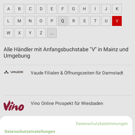
A
B
C
D
E
F
G
H
I
J
K
L
M
N
O
P
Q
R
S
T
U
V
W
X
Y
Z
...
Alle Händler mit Anfangsbuchstabe "V" in Mainz und
Umgebung
Vaude Filialen & Öffnungszeiten für Darmstadt
Vino Online Prospekt für Wiesbaden
Datenschutzbestimmungen
Datenschutzeinstellungen
Volksversand Versandapotheke Prospekte und