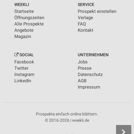
von Inhalten
WEEKLI
SERVICE
Startseite
Prospekt einstellen
Verwendung von Profilen zur Auswahl
Öffnungszeiten
Verlage
personalisierter Inhalte
Alle Prospekte
FAQ
Angebote
Kontakt
Messung der Werbeleistung
Magazin
Messung der Performance von Inhalten
SOCIAL
UNTERNEHMEN
Analyse von Zielgruppen durch Statistiken oder
Facebook
Jobs
Kombinationen von Daten aus verschiedenen
Quellen
Twitter
Presse
Instagram
Datenschutz
Entwicklung und Verbesserung der Angebote
LinkedIn
AGB
Impressum
Verwendung reduzierter Daten zur Auswahl von
Inhalten
IAB-Besonderheiten:
Prospekte einfach online blättern.
Verwendung genauer Standortdaten
© 2016-2026 | weekli.de
Geräte anhand von aktiv angeforderten