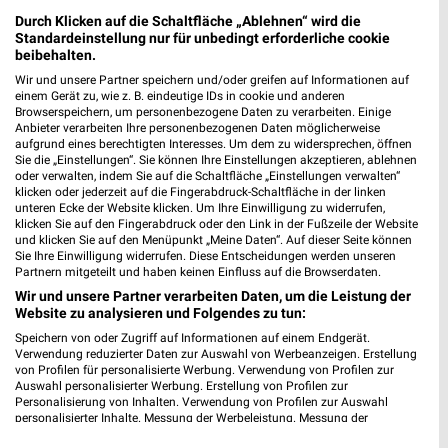
Angebote
Durch Klicken auf die Schaltfläche „Ablehnen“ wird die
Standardeinstellung nur für unbedingt erforderliche cookie
beibehalten.
Wir und unsere Partner speichern und/oder greifen auf Informationen auf
Vorwerk Angebote im aktuellen Prospekt für
einem Gerät zu, wie z. B. eindeutige IDs in cookie und anderen
Browserspeichern, um personenbezogene Daten zu verarbeiten. Einige
Mainz
Anbieter verarbeiten Ihre personenbezogenen Daten möglicherweise
aufgrund eines berechtigten Interesses. Um dem zu widersprechen, öffnen
Sie die „Einstellungen“. Sie können Ihre Einstellungen akzeptieren, ablehnen
oder verwalten, indem Sie auf die Schaltfläche „Einstellungen verwalten“
klicken oder jederzeit auf die Fingerabdruck-Schaltfläche in der linken
unteren Ecke der Website klicken. Um Ihre Einwilligung zu widerrufen,
klicken Sie auf den Fingerabdruck oder den Link in der Fußzeile der Website
und klicken Sie auf den Menüpunkt „Meine Daten“. Auf dieser Seite können
Sie Ihre Einwilligung widerrufen. Diese Entscheidungen werden unseren
Partnern mitgeteilt und haben keinen Einfluss auf die Browserdaten.
Noch mehr Angebote in
Wir und unsere Partner verarbeiten Daten, um die Leistung der
Website zu analysieren und Folgendes zu tun:
Speichern von oder Zugriff auf Informationen auf einem Endgerät.
der weekli App!
Verwendung reduzierter Daten zur Auswahl von Werbeanzeigen. Erstellung
von Profilen für personalisierte Werbung. Verwendung von Profilen zur
Auswahl personalisierter Werbung. Erstellung von Profilen zur
Personalisierung von Inhalten. Verwendung von Profilen zur Auswahl
personalisierter Inhalte. Messung der Werbeleistung. Messung der
Performance von Inhalten. Analyse von Zielgruppen durch Statistiken oder