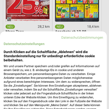
28,2 km
18,4 km
Mega Tage
Angebote ab 10.08.
Gültig bis Fr. 14.08.
Gültig ab Mo. 10.08.
Datenschutzbestimmungen
Datenschutzeinstellungen
XXXLutz
XXXLutz
Durch Klicken auf die Schaltfläche „Ablehnen“ wird die
Standardeinstellung nur für unbedingt erforderliche cookie
beibehalten.
Wir und unsere Partner speichern und/oder greifen auf Informationen auf
einem Gerät zu, wie z. B. eindeutige IDs in cookie und anderen
Browserspeichern, um personenbezogene Daten zu verarbeiten. Einige
Anbieter verarbeiten Ihre personenbezogenen Daten möglicherweise
aufgrund eines berechtigten Interesses. Um dem zu widersprechen, öffnen
Sie die „Einstellungen“. Sie können Ihre Einstellungen akzeptieren, ablehnen
oder verwalten, indem Sie auf die Schaltfläche „Einstellungen verwalten“
klicken oder jederzeit auf die Fingerabdruck-Schaltfläche in der linken
unteren Ecke der Website klicken. Um Ihre Einwilligung zu widerrufen,
klicken Sie auf den Fingerabdruck oder den Link in der Fußzeile der Website
und klicken Sie auf den Menüpunkt „Meine Daten“. Auf dieser Seite können
Sie Ihre Einwilligung widerrufen. Diese Entscheidungen werden unseren