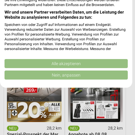
Partnern mitgeteilt und haben keinen Einfluss auf die Browserdaten.
Wir und unsere Partner verarbeiten Daten, um die Leistung der
28,2 km
28,2 km
Website zu analysieren und Folgendes zu tun:
Wohnenpreishits
Büro Spezial
Speichern von oder Zugriff auf Informationen auf einem Endgerät.
Gültig bis Fr. 14.08.
Gültig bis Fr. 14.08.
Verwendung reduzierter Daten zur Auswahl von Werbeanzeigen. Erstellung
von Profilen für personalisierte Werbung. Verwendung von Profilen zur
XXXLutz
XXXLutz
Auswahl personalisierter Werbung. Erstellung von Profilen zur
Personalisierung von Inhalten. Verwendung von Profilen zur Auswahl
personalisierter Inhalte. Messung der Werbeleistung. Messung der
Performance von Inhalten. Analyse von Zielgruppen durch Statistiken oder
Kombinationen von Daten aus verschiedenen Quellen. Entwicklung und
Verbesserung der Angebote. Verwendung reduzierter Daten zur Auswahl
Alle akzeptieren
von Inhalten.
Daten können außerhalb der Europäischen Union weitergegeben und in die
Nein, anpassen
USA gesendet werden.
Ihre Einwilligung und die cookie Richtlinie gelten ausschließlich für diese
Website/App.
Partnerliste anzeigen (1 IAB-Anbieter)
Wir nutzen Ihre Daten für folgende Zwecke:
IAB-Verarbeitungszwecke:
Speichern von oder Zugriff auf Informationen
auf einem Endgerät
28,2 km
28,2 km
Spezial-Prospekt der Marken
Angebote ab 08.08.