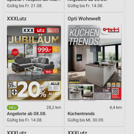
Verwendung reduzierter Daten zur Auswahl von
Gültig bis Fr. 21.08.
Gültig bis Fr. 14.08.
Werbeanzeigen
XXXLutz
Opti Wohnwelt
Erstellung von Profilen für personalisierte
Werbung
Verwendung von Profilen zur Auswahl
personalisierter Werbung
Erstellung von Profilen zur Personalisierung
von Inhalten
Verwendung von Profilen zur Auswahl
personalisierter Inhalte
Messung der Werbeleistung
Messung der Performance von Inhalten
28,2 km
4,4 km
Angebote ab 08.08.
Küchentrends
Analyse von Zielgruppen durch Statistiken oder
Gültig bis Fr. 14.08.
Gültig bis Mi. 30.09.
Kombinationen von Daten aus verschiedenen
Quellen
XXXLutz
XXXLutz