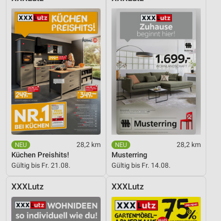
Entwicklung und Verbesserung der Angebote
Verwendung reduzierter Daten zur Auswahl von
Inhalten
IAB-Besonderheiten:
Verwendung genauer Standortdaten
Geräte anhand von aktiv angeforderten
Informationen identifizieren
Nicht-IAB-Verarbeitungszwecke:
Notwendig
28,2 km
28,2 km
Performance
Küchen Preishits!
Musterring
Gültig bis Fr. 21.08.
Gültig bis Fr. 14.08.
Funktional
XXXLutz
XXXLutz
Werbung