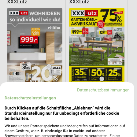
XXXLutz
XXXLutz
Datenschutzbestimmungen
16,5 km
16,5 km
Datenschutzeinstellungen
Wohnideen so individuell wie du!
Gartenmöbel-Abverkauf
Gültig bis Fr. 14.08.
Gültig bis Fr. 28.08.
Durch Klicken auf die Schaltfläche „Ablehnen“ wird die
Standardeinstellung nur für unbedingt erforderliche cookie
XXXLutz
Opti Wohnwelt
beibehalten.
Wir und unsere Partner speichern und/oder greifen auf Informationen auf
einem Gerät zu, wie z. B. eindeutige IDs in cookie und anderen
Browserspeichern, um personenbezogene Daten zu verarbeiten. Einige