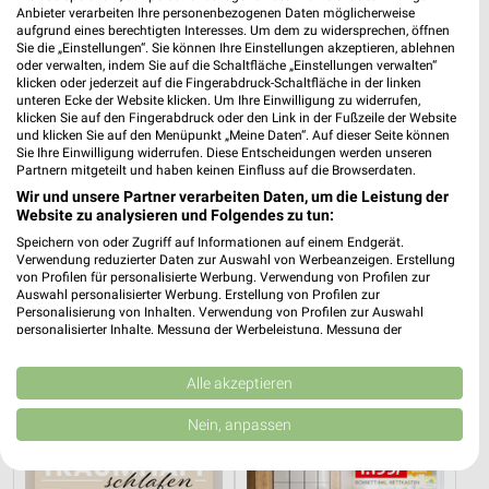
Anbieter verarbeiten Ihre personenbezogenen Daten möglicherweise
aufgrund eines berechtigten Interesses. Um dem zu widersprechen, öffnen
Sie die „Einstellungen“. Sie können Ihre Einstellungen akzeptieren, ablehnen
oder verwalten, indem Sie auf die Schaltfläche „Einstellungen verwalten“
klicken oder jederzeit auf die Fingerabdruck-Schaltfläche in der linken
unteren Ecke der Website klicken. Um Ihre Einwilligung zu widerrufen,
klicken Sie auf den Fingerabdruck oder den Link in der Fußzeile der Website
und klicken Sie auf den Menüpunkt „Meine Daten“. Auf dieser Seite können
Sie Ihre Einwilligung widerrufen. Diese Entscheidungen werden unseren
Partnern mitgeteilt und haben keinen Einfluss auf die Browserdaten.
Wir und unsere Partner verarbeiten Daten, um die Leistung der
Website zu analysieren und Folgendes zu tun:
Speichern von oder Zugriff auf Informationen auf einem Endgerät.
16,5 km
19,4 km
Verwendung reduzierter Daten zur Auswahl von Werbeanzeigen. Erstellung
von Profilen für personalisierte Werbung. Verwendung von Profilen zur
Junges Wohnen
Speisen Highlight
Auswahl personalisierter Werbung. Erstellung von Profilen zur
Noch morgen gültig
Gültig bis Mi. 30.09.
Personalisierung von Inhalten. Verwendung von Profilen zur Auswahl
personalisierter Inhalte. Messung der Werbeleistung. Messung der
Performance von Inhalten. Analyse von Zielgruppen durch Statistiken oder
Opti Wohnwelt
XXXLutz
Kombinationen von Daten aus verschiedenen Quellen. Entwicklung und
Verbesserung der Angebote. Verwendung reduzierter Daten zur Auswahl
Alle akzeptieren
von Inhalten.
Daten können außerhalb der Europäischen Union weitergegeben und in die
Nein, anpassen
USA gesendet werden.
Ihre Einwilligung und die cookie Richtlinie gelten ausschließlich für diese
Website/App.