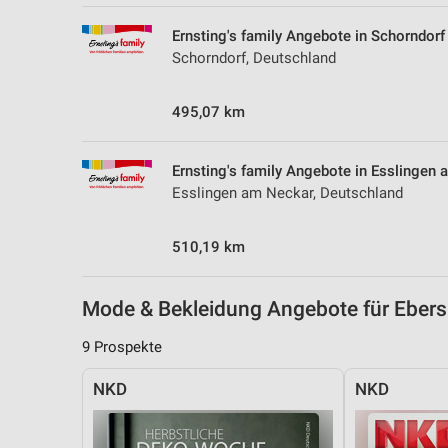
Messung der Performance von Inhalten
Ernsting's family Angebote in Schorndorf
Analyse von Zielgruppen durch Statistiken oder Kombinationen 
Schorndorf, Deutschland
Quellen
495,07 km
Entwicklung und Verbesserung der Angebote
Verwendung reduzierter Daten zur Auswahl von Inhalten
Ernsting's family Angebote in Esslingen
IAB-Besonderheiten:
Esslingen am Neckar, Deutschland
Verwendung genauer Standortdaten
510,19 km
Geräte anhand von aktiv angeforderten Informationen identifizie
Nicht-IAB-Verarbeitungszwecke:
Mode & Bekleidung Angebote für Eber
Notwendig
9 Prospekte
Performance
NKD
NKD
Funktional
Werbung