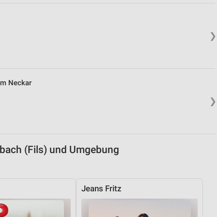
von Daten aus verschiedenen
❯
 am Neckar
❯
ren
sbach (Fils) und Umgebung
Jeans Fritz