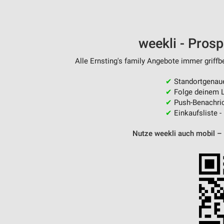
weekli - Pros
Alle Ernsting's family Angebote immer griffb
✔
Standortgenau
✔
Folge deinem L
✔
Push-Benachric
✔
Einkaufsliste -
Nutze weekli auch mobil –