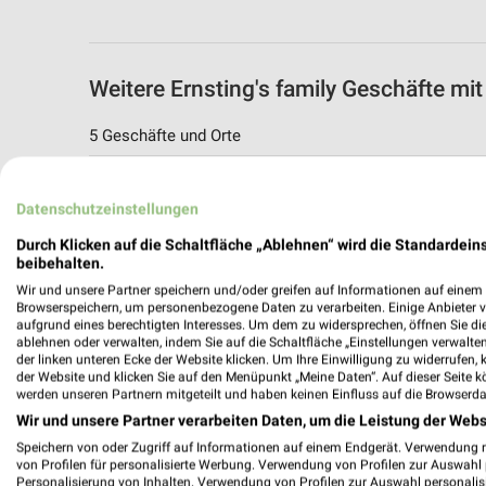
Weitere Ernsting's family Geschäfte mi
5 Geschäfte und Orte
Ernsting's family Angebote in Plochingen
Datenschutzeinstellungen
Plochingen, Deutschland
Durch Klicken auf die Schaltfläche „Ablehnen“ wird die Standardeins
beibehalten.
508,39 km
Wir und unsere Partner speichern und/oder greifen auf Informationen auf einem G
Browserspeichern, um personenbezogene Daten zu verarbeiten. Einige Anbieter 
aufgrund eines berechtigten Interesses. Um dem zu widersprechen, öffnen Sie die 
Ernsting's family Angebote in Kirchheim 
ablehnen oder verwalten, indem Sie auf die Schaltfläche „Einstellungen verwalten“
Kirchheim Teck, Deutschland
der linken unteren Ecke der Website klicken. Um Ihre Einwilligung zu widerrufen, 
der Website und klicken Sie auf den Menüpunkt „Meine Daten“. Auf dieser Seite k
werden unseren Partnern mitgeteilt und haben keinen Einfluss auf die Browserda
513,00 km
Wir und unsere Partner verarbeiten Daten, um die Leistung der Webs
Speichern von oder Zugriff auf Informationen auf einem Endgerät. Verwendung 
von Profilen für personalisierte Werbung. Verwendung von Profilen zur Auswahl p
Ernsting's family Angebote in Göppingen
Personalisierung von Inhalten. Verwendung von Profilen zur Auswahl personalis