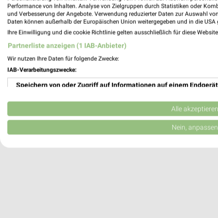
Performance von Inhalten. Analyse von Zielgruppen durch Statistiken oder Kom
Göppingen, Deutschland
und Verbesserung der Angebote. Verwendung reduzierter Daten zur Auswahl von
Daten können außerhalb der Europäischen Union weitergegeben und in die USA 
Ihre Einwilligung und die cookie Richtlinie gelten ausschließlich für diese Websit
500,18 km
Partnerliste anzeigen (1 IAB-Anbieter)
Wir nutzen Ihre Daten für folgende Zwecke:
IAB-Verarbeitungszwecke:
Speichern von oder Zugriff auf Informationen auf einem Endgerät
Verwendung reduzierter Daten zur Auswahl von Werbeanzeigen
Alle akzeptiere
Erstellung von Profilen für personalisierte Werbung
Nein, anpassen
Verwendung von Profilen zur Auswahl personalisierter Werbung
Erstellung von Profilen zur Personalisierung von Inhalten
Verwendung von Profilen zur Auswahl personalisierter Inhalte
Messung der Werbeleistung