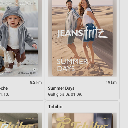
8,2 km
19 km
oche
Summer Days
01.10.
Gültig bis Di. 01.09.
Tchibo