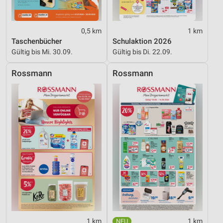
Erstellung von Profilen für personalisierte
Werbung
0,5 km
1 km
Taschenbücher
Schulaktion 2026
Verwendung von Profilen zur Auswahl
Gültig bis Mi. 30.09.
Gültig bis Di. 22.09.
personalisierter Werbung
Rossmann
Rossmann
Erstellung von Profilen zur Personalisierung
von Inhalten
Verwendung von Profilen zur Auswahl
personalisierter Inhalte
Messung der Werbeleistung
Messung der Performance von Inhalten
Analyse von Zielgruppen durch Statistiken oder
Kombinationen von Daten aus verschiedenen
Quellen
Entwicklung und Verbesserung der Angebote
1 km
1 km