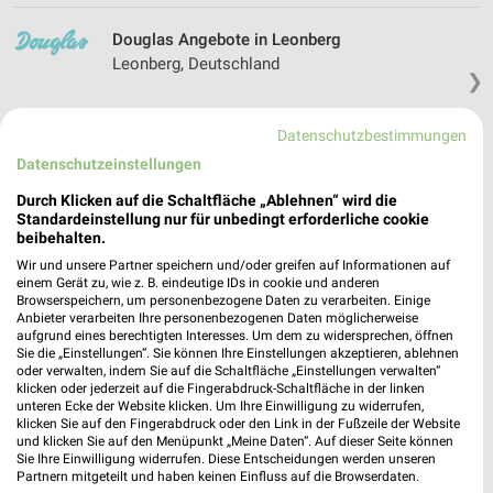
Douglas Angebote in Leonberg
Leonberg, Deutschland
❯
517,05 km
Datenschutzbestimmungen
Datenschutzeinstellungen
Drogerie & Parfümerie Angebote für
Durch Klicken auf die Schaltfläche „Ablehnen“ wird die
Esslingen (Neckar) und Umgebung
Standardeinstellung nur für unbedingt erforderliche cookie
beibehalten.
6 Prospekte
Wir und unsere Partner speichern und/oder greifen auf Informationen auf
einem Gerät zu, wie z. B. eindeutige IDs in cookie und anderen
Browserspeichern, um personenbezogene Daten zu verarbeiten. Einige
Müller
Müller
Anbieter verarbeiten Ihre personenbezogenen Daten möglicherweise
aufgrund eines berechtigten Interesses. Um dem zu widersprechen, öffnen
Sie die „Einstellungen“. Sie können Ihre Einstellungen akzeptieren, ablehnen
oder verwalten, indem Sie auf die Schaltfläche „Einstellungen verwalten“
klicken oder jederzeit auf die Fingerabdruck-Schaltfläche in der linken
unteren Ecke der Website klicken. Um Ihre Einwilligung zu widerrufen,
klicken Sie auf den Fingerabdruck oder den Link in der Fußzeile der Website
und klicken Sie auf den Menüpunkt „Meine Daten“. Auf dieser Seite können
Sie Ihre Einwilligung widerrufen. Diese Entscheidungen werden unseren
Partnern mitgeteilt und haben keinen Einfluss auf die Browserdaten.