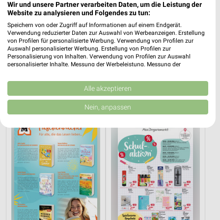
Wir und unsere Partner verarbeiten Daten, um die Leistung der
Website zu analysieren und Folgendes zu tun:
Speichern von oder Zugriff auf Informationen auf einem Endgerät.
Verwendung reduzierter Daten zur Auswahl von Werbeanzeigen. Erstellung
von Profilen für personalisierte Werbung. Verwendung von Profilen zur
Auswahl personalisierter Werbung. Erstellung von Profilen zur
Personalisierung von Inhalten. Verwendung von Profilen zur Auswahl
0,5 km
0,5 km
personalisierter Inhalte. Messung der Werbeleistung. Messung der
Performance von Inhalten. Analyse von Zielgruppen durch Statistiken oder
lifestyle Magazin
Parfümerie Highlights
Kombinationen von Daten aus verschiedenen Quellen. Entwicklung und
Gültig bis Mo. 31.08.
Gültig bis Sa. 15.08.
Verbesserung der Angebote. Verwendung reduzierter Daten zur Auswahl
Alle akzeptieren
von Inhalten.
Daten können außerhalb der Europäischen Union weitergegeben und in die
Müller
Rossmann
Nein, anpassen
USA gesendet werden.
Ihre Einwilligung und die cookie Richtlinie gelten ausschließlich für diese
Website/App.
Partnerliste anzeigen (1 IAB-Anbieter)
Wir nutzen Ihre Daten für folgende Zwecke:
IAB-Verarbeitungszwecke:
Speichern von oder Zugriff auf Informationen
auf einem Endgerät
Verwendung reduzierter Daten zur Auswahl von
Werbeanzeigen