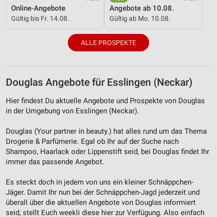
Online-Angebote
Angebote ab 10.08.
Verwendung reduzierter Daten zur Auswahl von
Gültig bis Fr. 14.08.
Gültig ab Mo. 10.08.
Inhalten
IAB-Besonderheiten:
ALLE PROSPEKTE
Verwendung genauer Standortdaten
Geräte anhand von aktiv angeforderten
Informationen identifizieren
Douglas Angebote für Esslingen (Neckar)
Nicht-IAB-Verarbeitungszwecke:
Hier findest Du aktuelle Angebote und Prospekte von Douglas
Notwendig
in der Umgebung von Esslingen (Neckar).
Performance
Douglas (Your partner in beauty.) hat alles rund um das Thema
Drogerie & Parfümerie. Egal ob Ihr auf der Suche nach
Funktional
Shampoo, Haarlack oder Lippenstift seid, bei Douglas findet Ihr
immer das passende Angebot.
Werbung
Es steckt doch in jedem von uns ein kleiner Schnäppchen-
Jäger. Damit Ihr nun bei der Schnäppchen-Jagd jederzeit und
überall über die aktuellen Angebote von Douglas informiert
seid, stellt Euch weekli diese hier zur Verfügung. Also einfach