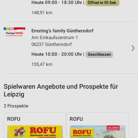
Heute 09:00 - 18:30 Uhr |
Öffnet in 55 Sek.
Entwicklung und Verbesserung der Angebote
148,91 km
Verwendung reduzierter Daten zur Auswahl von
Inhalten
Ernsting's family Günthersdorf
Am Einkaufszentrum 1
IAB-Besonderheiten:
06237 Günthersdorf
❯
Verwendung genauer Standortdaten
Heute 10:00 - 20:00 Uhr |
Geschlossen
Geräte anhand von aktiv angeforderten
155,47 km
Informationen identifizieren
Nicht-IAB-Verarbeitungszwecke:
Spielwaren Angebote und Prospekte für
Notwendig
Leipzig
Performance
2 Prospekte
Funktional
ROFU
ROFU
Werbung