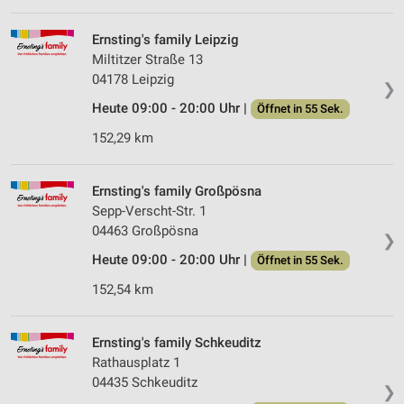
Verwendung reduzierter Daten zur Auswahl von
Ernsting's family Leipzig
Werbeanzeigen
Miltitzer Straße 13
04178 Leipzig
❯
Erstellung von Profilen für personalisierte
Werbung
Heute 09:00 - 20:00 Uhr |
Öffnet in 55 Sek.
152,29 km
Verwendung von Profilen zur Auswahl
personalisierter Werbung
Ernsting's family Großpösna
Erstellung von Profilen zur Personalisierung
von Inhalten
Sepp-Verscht-Str. 1
04463 Großpösna
❯
Verwendung von Profilen zur Auswahl
personalisierter Inhalte
Heute 09:00 - 20:00 Uhr |
Öffnet in 55 Sek.
152,54 km
Messung der Werbeleistung
Messung der Performance von Inhalten
Ernsting's family Schkeuditz
Rathausplatz 1
Analyse von Zielgruppen durch Statistiken oder
04435 Schkeuditz
Kombinationen von Daten aus verschiedenen
❯
Quellen