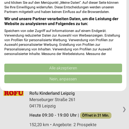
Paunsdorfer Allee 1
und klicken Sie auf den Menüpunkt „Meine Daten“. Auf dieser Seite können
Sie Ihre Einwilligung widerrufen. Diese Entscheidungen werden unseren
04329 Leipzig
❯
Partnern mitgeteilt und haben keinen Einfluss auf die Browserdaten.
Heute 09:00 - 20:00 Uhr |
Wir und unsere Partner verarbeiten Daten, um die Leistung der
Öffnet in 55 Sek.
Website zu analysieren und Folgendes zu tun:
144,73 km
Speichern von oder Zugriff auf Informationen auf einem Endgerät.
Verwendung reduzierter Daten zur Auswahl von Werbeanzeigen. Erstellung
von Profilen für personalisierte Werbung. Verwendung von Profilen zur
Ernsting's family Leipzig
Auswahl personalisierter Werbung. Erstellung von Profilen zur
Personalisierung von Inhalten. Verwendung von Profilen zur Auswahl
An der Passage 1
personalisierter Inhalte. Messung der Werbeleistung. Messung der
04356 Leipzig
Performance von Inhalten. Analyse von Zielgruppen durch Statistiken oder
❯
Kombinationen von Daten aus verschiedenen Quellen. Entwicklung und
Heute 09:00 - 20:00 Uhr |
Öffnet in 55 Sek.
Verbesserung der Angebote. Verwendung reduzierter Daten zur Auswahl
Alle akzeptieren
von Inhalten.
142,29 km
Daten können außerhalb der Europäischen Union weitergegeben und in die
Nein, anpassen
USA gesendet werden.
Ihre Einwilligung und die cookie Richtlinie gelten ausschließlich für diese
Website/App.
Rofu Kinderland Leipzig
Merseburger Straße 261
Partnerliste anzeigen (1 IAB-Anbieter)
04178 Leipzig
Wir nutzen Ihre Daten für folgende Zwecke:
❯
IAB-Verarbeitungszwecke:
Heute 09:30 - 19:00 Uhr |
Öffnet in 31 Min.
Speichern von oder Zugriff auf Informationen
152,20 km • Angebote: 2 Prospekte
auf einem Endgerät