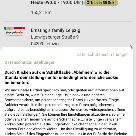
Heute 09:00 - 19:00 Uhr |
Öffnet in 55 Sek.
155,21 km
Ernsting's family Leipzig
Ludwigsburger Straße 9
04209 Leipzig
❯
Heute 09:00 - 20:00 Uhr |
Öffnet in 55 Sek.
Datenschutzbestimmungen
Datenschutzeinstellungen
153,82 km
Durch Klicken auf die Schaltfläche „Ablehnen“ wird die
Standardeinstellung nur für unbedingt erforderliche cookie
Ernsting's family Markkleeberg
beibehalten.
Nordstraße 1
Wir und unsere Partner speichern und/oder greifen auf Informationen auf
04416 Markkleeberg
einem Gerät zu, wie z. B. eindeutige IDs in cookie und anderen
❯
Browserspeichern, um personenbezogene Daten zu verarbeiten. Einige
Heute 08:00 - 21:00 Uhr |
Geöffnet
Anbieter verarbeiten Ihre personenbezogenen Daten möglicherweise
aufgrund eines berechtigten Interesses. Um dem zu widersprechen, öffnen
153,02 km
Sie die „Einstellungen“. Sie können Ihre Einstellungen akzeptieren, ablehnen
oder verwalten, indem Sie auf die Schaltfläche „Einstellungen verwalten“
klicken oder jederzeit auf die Fingerabdruck-Schaltfläche in der linken
unteren Ecke der Website klicken. Um Ihre Einwilligung zu widerrufen,
Ernsting's family Leipzig
klicken Sie auf den Fingerabdruck oder den Link in der Fußzeile der Website