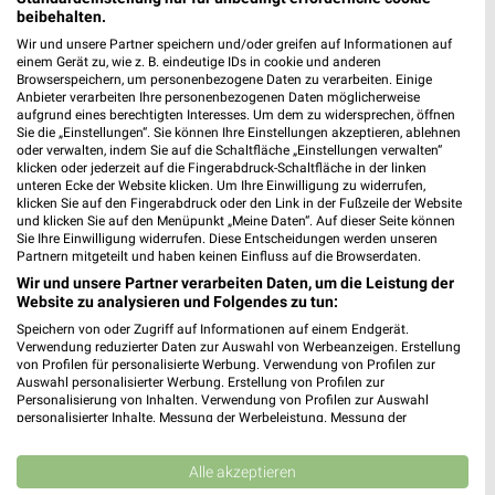
Permoserstraße 2
beibehalten.
04347 Leipzig
❯
Wir und unsere Partner speichern und/oder greifen auf Informationen auf
einem Gerät zu, wie z. B. eindeutige IDs in cookie und anderen
Heute 09:00 - 19:00 Uhr |
Geschlossen
Browserspeichern, um personenbezogene Daten zu verarbeiten. Einige
Anbieter verarbeiten Ihre personenbezogenen Daten möglicherweise
146,22 km
aufgrund eines berechtigten Interesses. Um dem zu widersprechen, öffnen
Sie die „Einstellungen“. Sie können Ihre Einstellungen akzeptieren, ablehnen
oder verwalten, indem Sie auf die Schaltfläche „Einstellungen verwalten“
klicken oder jederzeit auf die Fingerabdruck-Schaltfläche in der linken
Rossmann Leipzig
unteren Ecke der Website klicken. Um Ihre Einwilligung zu widerrufen,
Holzhäuser Str. 102-104
klicken Sie auf den Fingerabdruck oder den Link in der Fußzeile der Website
04299 Leipzig
und klicken Sie auf den Menüpunkt „Meine Daten“. Auf dieser Seite können
❯
Sie Ihre Einwilligung widerrufen. Diese Entscheidungen werden unseren
Heute 08:00 - 20:00 Uhr |
Partnern mitgeteilt und haben keinen Einfluss auf die Browserdaten.
Geschlossen
Wir und unsere Partner verarbeiten Daten, um die Leistung der
149,50 km • Angebote: 3 Prospekte
Website zu analysieren und Folgendes zu tun:
Speichern von oder Zugriff auf Informationen auf einem Endgerät.
Verwendung reduzierter Daten zur Auswahl von Werbeanzeigen. Erstellung
Ernsting's family Leipzig
von Profilen für personalisierte Werbung. Verwendung von Profilen zur
Holzhäuser Str. 102
Auswahl personalisierter Werbung. Erstellung von Profilen zur
Personalisierung von Inhalten. Verwendung von Profilen zur Auswahl
04299 Leipzig
❯
personalisierter Inhalte. Messung der Werbeleistung. Messung der
Performance von Inhalten. Analyse von Zielgruppen durch Statistiken oder
Heute 09:00 - 19:00 Uhr |
Geschlossen
Kombinationen von Daten aus verschiedenen Quellen. Entwicklung und
Verbesserung der Angebote. Verwendung reduzierter Daten zur Auswahl
Alle akzeptieren
149,57 km
von Inhalten.