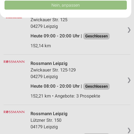
Daten können außerhalb der Europäischen Union weitergegeben und in die
Nein, anpassen
USA gesendet werden.
Ernsting's family Leipzig
Ihre Einwilligung und die cookie Richtlinie gelten ausschließlich für diese
Website/App.
Zwickauer Str. 125
04279 Leipzig
Partnerliste anzeigen (1 IAB-Anbieter)
❯
Wir nutzen Ihre Daten für folgende Zwecke:
Heute 09:00 - 20:00 Uhr |
Geschlossen
IAB-Verarbeitungszwecke:
152,14 km
Speichern von oder Zugriff auf Informationen
auf einem Endgerät
Rossmann Leipzig
Verwendung reduzierter Daten zur Auswahl von
Zwickauer Str. 125-129
Werbeanzeigen
04279 Leipzig
❯
Erstellung von Profilen für personalisierte
Heute 08:00 - 20:00 Uhr |
Geschlossen
Werbung
152,21 km • Angebote: 3 Prospekte
Verwendung von Profilen zur Auswahl
personalisierter Werbung
Rossmann Leipzig
Lützner Str. 150
Erstellung von Profilen zur Personalisierung
von Inhalten
04179 Leipzig
❯