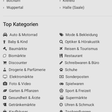
›
Bochum
›
Krefeld
›
Wuppertal
›
Halle (Saale)
Top Kategorien
Auto & Motorrad
Mode & Bekleidung
Baby & Kind
Optiker & Hörakustik
Baumärkte
Reisen & Tourismus
Biomärkte
Restaurant
Discounter
Schreibwaren & Büro
Drogerie & Parfümerie
Schuhe
Elektromärkte
Sonderposten
Foto & Video
Spielwaren
Garten & Pflanzen
Sport & Freizeit
Gesundheit & Ärzte
Supermärkte
Getränkemärkte
Uhren & Schmuck
Kaufhäuser
Zoohandlungen