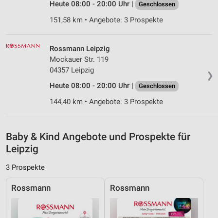
Heute 08:00 - 20:00 Uhr |
Geschlossen
Verwendung von Profilen zur Auswahl
personalisierter Inhalte
151,58 km • Angebote: 3 Prospekte
Messung der Werbeleistung
Rossmann Leipzig
Messung der Performance von Inhalten
Mockauer Str. 119
04357 Leipzig
❯
Analyse von Zielgruppen durch Statistiken oder
Kombinationen von Daten aus verschiedenen
Heute 08:00 - 20:00 Uhr |
Geschlossen
Quellen
144,40 km • Angebote: 3 Prospekte
Entwicklung und Verbesserung der Angebote
Verwendung reduzierter Daten zur Auswahl von
Baby & Kind Angebote und Prospekte für
Inhalten
Leipzig
IAB-Besonderheiten:
3 Prospekte
Verwendung genauer Standortdaten
Rossmann
Rossmann
Geräte anhand von aktiv angeforderten
Informationen identifizieren
Nicht-IAB-Verarbeitungszwecke: