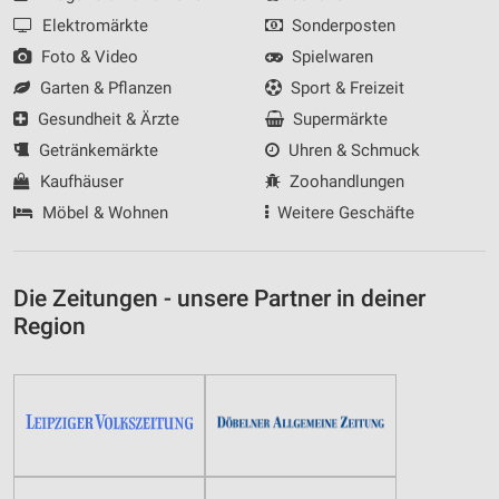
Elektromärkte
Sonderposten
Geräte anhand von aktiv angeforderten
Informationen identifizieren
Foto & Video
Spielwaren
Nicht-IAB-Verarbeitungszwecke:
Garten & Pflanzen
Sport & Freizeit
Gesundheit & Ärzte
Supermärkte
Notwendig
Getränkemärkte
Uhren & Schmuck
Performance
Kaufhäuser
Zoohandlungen
Funktional
Möbel & Wohnen
Weitere Geschäfte
Werbung
Die Zeitungen - unsere Partner in deiner
Region