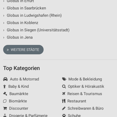
›
Globus in Erfurt
›
Globus in Saarbrücken
Erstellung von Profilen zur Personalisierung
von Inhalten
›
Globus in Ludwigshafen (Rhein)
›
Globus in Koblenz
Verwendung von Profilen zur Auswahl
personalisierter Inhalte
›
Globus in Siegen (Universitätsstadt)
›
Globus in Jena
Messung der Werbeleistung
WEITERE STÄDTE
Messung der Performance von Inhalten
Analyse von Zielgruppen durch Statistiken oder
Kombinationen von Daten aus verschiedenen
Top Kategorien
Quellen
Auto & Motorrad
Mode & Bekleidung
Entwicklung und Verbesserung der Angebote
Baby & Kind
Optiker & Hörakustik
Verwendung reduzierter Daten zur Auswahl von
Baumärkte
Reisen & Tourismus
Inhalten
Biomärkte
Restaurant
IAB-Besonderheiten:
Discounter
Schreibwaren & Büro
Verwendung genauer Standortdaten
Drogerie & Parfümerie
Schuhe