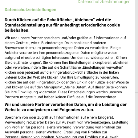
Datenschutzbestimmungen
Datenschutzeinstellungen
Durch Klicken auf die Schaltfläche „Ablehnen“ wird die
Standardeinstellung nur für unbedingt erforderliche cookie
beibehalten.
Wir und unsere Partner speichern und/oder greifen auf Informationen auf
einem Gerät zu, wie z. B. eindeutige IDs in cookie und anderen
Globus Gera
Browserspeichern, um personenbezogene Daten zu verarbeiten. Einige
An der Beerweinschänke 2
Anbieter verarbeiten Ihre personenbezogenen Daten möglicherweise
aufgrund eines berechtigten Interesses. Um dem zu widersprechen, öffnen
07554 Gera
❯
Sie die „Einstellungen“. Sie können Ihre Einstellungen akzeptieren, ablehnen
oder verwalten, indem Sie auf die Schaltfläche „Einstellungen verwalten“
Heute 08:00 - 20:00 Uhr |
Geöffnet
klicken oder jederzeit auf die Fingerabdruck-Schaltfläche in der linken
unteren Ecke der Website klicken. Um Ihre Einwilligung zu widerrufen,
201,52 km • Angebote: 1 Prospekt
klicken Sie auf den Fingerabdruck oder den Link in der Fußzeile der Website
und klicken Sie auf den Menüpunkt „Meine Daten“. Auf dieser Seite können
Sie Ihre Einwilligung widerrufen. Diese Entscheidungen werden unseren
Partnern mitgeteilt und haben keinen Einfluss auf die Browserdaten.
Alle Filialen, Adressen und Öffnungszeiten
Wir und unsere Partner verarbeiten Daten, um die Leistung der
von Globus in und um Leipzig
Website zu analysieren und Folgendes zu tun:
Speichern von oder Zugriff auf Informationen auf einem Endgerät.
Du suchst die nächste Filiale von Globus in Leipzig. Hier siehst
Verwendung reduzierter Daten zur Auswahl von Werbeanzeigen. Erstellung
von Profilen für personalisierte Werbung. Verwendung von Profilen zur
Du alle Globus Filialen in der Umgebung von Leipzig.
Auswahl personalisierter Werbung. Erstellung von Profilen zur
Personalisierung von Inhalten. Verwendung von Profilen zur Auswahl