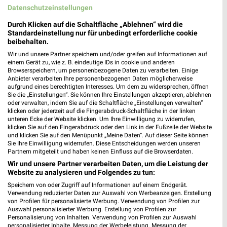
Datenschutzeinstellungen
Lidl Prospekt für Lampertswalde ab Mo.
Durch Klicken auf die Schaltfläche „Ablehnen“ wird die
Standardeinstellung nur für unbedingt erforderliche cookie
den 17.08.
beibehalten.
Gültig von 17. Aug. bis 22. Aug.
Wir und unsere Partner speichern und/oder greifen auf Informationen auf
einem Gerät zu, wie z. B. eindeutige IDs in cookie und anderen
📅
Kalendereintrag erstellen
Browserspeichern, um personenbezogene Daten zu verarbeiten. Einige
Anbieter verarbeiten Ihre personenbezogenen Daten möglicherweise
aufgrund eines berechtigten Interesses. Um dem zu widersprechen, öffnen
Sie die „Einstellungen“. Sie können Ihre Einstellungen akzeptieren, ablehnen
oder verwalten, indem Sie auf die Schaltfläche „Einstellungen verwalten“
PROSPEKT BLÄTTERN
klicken oder jederzeit auf die Fingerabdruck-Schaltfläche in der linken
unteren Ecke der Website klicken. Um Ihre Einwilligung zu widerrufen,
klicken Sie auf den Fingerabdruck oder den Link in der Fußzeile der Website
und klicken Sie auf den Menüpunkt „Meine Daten“. Auf dieser Seite können
Sie Ihre Einwilligung widerrufen. Diese Entscheidungen werden unseren
Partnern mitgeteilt und haben keinen Einfluss auf die Browserdaten.
WEIN
HANDY & SMARTPHONE
ANGEBOTE AB FREITAG
WHISKEY & W
Wir und unsere Partner verarbeiten Daten, um die Leistung der
Website zu analysieren und Folgendes zu tun:
Speichern von oder Zugriff auf Informationen auf einem Endgerät.
Verwendung reduzierter Daten zur Auswahl von Werbeanzeigen. Erstellung
von Profilen für personalisierte Werbung. Verwendung von Profilen zur
Auswahl personalisierter Werbung. Erstellung von Profilen zur
Personalisierung von Inhalten. Verwendung von Profilen zur Auswahl
personalisierter Inhalte. Messung der Werbeleistung. Messung der