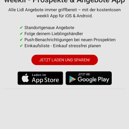
Erstellung von Profilen zur Personalisierung
Alle Lidl Angebote immer griffbereit – mit der kostenlosen
von Inhalten
weekli App für iOS & Android.
Verwendung von Profilen zur Auswahl
✔
Standortgenaue Angebote
personalisierter Inhalte
✔
Folge deinem Lieblingshändler
✔
Push-Benachrichtigungen bei neuen Prospekten
Messung der Werbeleistung
✔
Einkaufsliste - Einkauf stressfrei planen
Messung der Performance von Inhalten
JETZT LADEN UND SPAREN!
Analyse von Zielgruppen durch Statistiken oder
Kombinationen von Daten aus verschiedenen
Quellen
Entwicklung und Verbesserung der Angebote
Verwendung reduzierter Daten zur Auswahl von
Inhalten
IAB-Besonderheiten:
Verwendung genauer Standortdaten