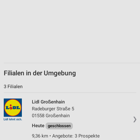
Geräte anhand von aktiv angeforderten
Informationen identifizieren
Nicht-IAB-Verarbeitungszwecke:
Notwendig
Performance
Funktional
Werbung
Filialen in der Umgebung
3 Filialen
Lidl Großenhain
Radeburger Straße 5
01558 Großenhain
❯
Heute
geschlossen
9,36 km • Angebote: 3 Prospekte