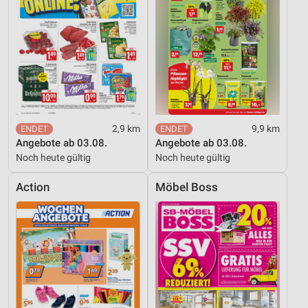
Informationen identifizieren
Nicht-IAB-Verarbeitungszwecke:
Notwendig
Performance
Funktional
2,9 km
9,9 km
Werbung
Angebote ab 03.08.
Angebote ab 03.08.
Noch heute gültig
Noch heute gültig
Action
Möbel Boss