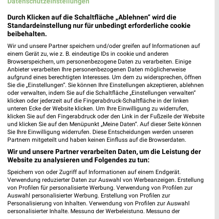
Datenschutzeinstellungen
Umgebung
Durch Klicken auf die Schaltfläche „Ablehnen“ wird die
17 Prospekte
Standardeinstellung nur für unbedingt erforderliche cookie
beibehalten.
Lidl
Lidl
Wir und unsere Partner speichern und/oder greifen auf Informationen auf
einem Gerät zu, wie z. B. eindeutige IDs in cookie und anderen
Browserspeichern, um personenbezogene Daten zu verarbeiten. Einige
Anbieter verarbeiten Ihre personenbezogenen Daten möglicherweise
aufgrund eines berechtigten Interesses. Um dem zu widersprechen, öffnen
Sie die „Einstellungen“. Sie können Ihre Einstellungen akzeptieren, ablehnen
oder verwalten, indem Sie auf die Schaltfläche „Einstellungen verwalten“
klicken oder jederzeit auf die Fingerabdruck-Schaltfläche in der linken
unteren Ecke der Website klicken. Um Ihre Einwilligung zu widerrufen,
klicken Sie auf den Fingerabdruck oder den Link in der Fußzeile der Website
und klicken Sie auf den Menüpunkt „Meine Daten“. Auf dieser Seite können
Sie Ihre Einwilligung widerrufen. Diese Entscheidungen werden unseren
Partnern mitgeteilt und haben keinen Einfluss auf die Browserdaten.
Wir und unsere Partner verarbeiten Daten, um die Leistung der
Website zu analysieren und Folgendes zu tun:
Speichern von oder Zugriff auf Informationen auf einem Endgerät.
Verwendung reduzierter Daten zur Auswahl von Werbeanzeigen. Erstellung
0,9 km
0,9 km
von Profilen für personalisierte Werbung. Verwendung von Profilen zur
Auswahl personalisierter Werbung. Erstellung von Profilen zur
Angebote ab 03.08.
Angebote ab 10.08.
Personalisierung von Inhalten. Verwendung von Profilen zur Auswahl
Noch heute gültig
Gültig ab Mo. 10.08.
personalisierter Inhalte. Messung der Werbeleistung. Messung der