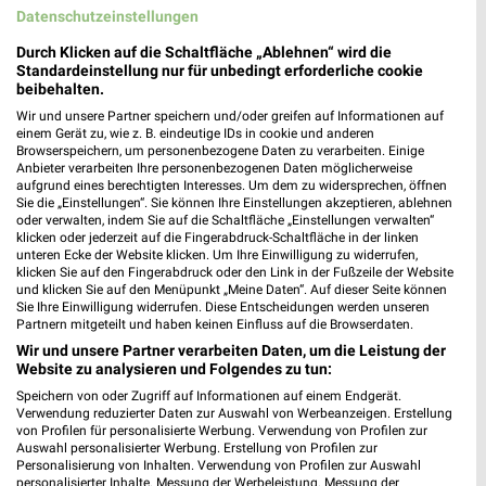
Datenschutzeinstellungen
Lidl Prospekt für Nünchritz ab Mo. den
Durch Klicken auf die Schaltfläche „Ablehnen“ wird die
Standardeinstellung nur für unbedingt erforderliche cookie
17.08.
beibehalten.
Gültig von 17. Aug. bis 22. Aug.
Wir und unsere Partner speichern und/oder greifen auf Informationen auf
einem Gerät zu, wie z. B. eindeutige IDs in cookie und anderen
📅
Kalendereintrag erstellen
Browserspeichern, um personenbezogene Daten zu verarbeiten. Einige
Anbieter verarbeiten Ihre personenbezogenen Daten möglicherweise
aufgrund eines berechtigten Interesses. Um dem zu widersprechen, öffnen
Sie die „Einstellungen“. Sie können Ihre Einstellungen akzeptieren, ablehnen
oder verwalten, indem Sie auf die Schaltfläche „Einstellungen verwalten“
PROSPEKT BLÄTTERN
klicken oder jederzeit auf die Fingerabdruck-Schaltfläche in der linken
unteren Ecke der Website klicken. Um Ihre Einwilligung zu widerrufen,
klicken Sie auf den Fingerabdruck oder den Link in der Fußzeile der Website
und klicken Sie auf den Menüpunkt „Meine Daten“. Auf dieser Seite können
Sie Ihre Einwilligung widerrufen. Diese Entscheidungen werden unseren
Partnern mitgeteilt und haben keinen Einfluss auf die Browserdaten.
KINDERMODE & SPIELZEUG
WEIN
HANDY & SMARTPHONE
ANGEB
Wir und unsere Partner verarbeiten Daten, um die Leistung der
Website zu analysieren und Folgendes zu tun:
Speichern von oder Zugriff auf Informationen auf einem Endgerät.
Verwendung reduzierter Daten zur Auswahl von Werbeanzeigen. Erstellung
von Profilen für personalisierte Werbung. Verwendung von Profilen zur
Auswahl personalisierter Werbung. Erstellung von Profilen zur
Personalisierung von Inhalten. Verwendung von Profilen zur Auswahl
personalisierter Inhalte. Messung der Werbeleistung. Messung der