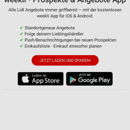
Erstellung von Profilen zur Personalisierung
Alle Lidl Angebote immer griffbereit – mit der kostenlosen
von Inhalten
weekli App für iOS & Android.
Verwendung von Profilen zur Auswahl
✔
Standortgenaue Angebote
personalisierter Inhalte
✔
Folge deinem Lieblingshändler
✔
Push-Benachrichtigungen bei neuen Prospekten
Messung der Werbeleistung
✔
Einkaufsliste - Einkauf stressfrei planen
Messung der Performance von Inhalten
JETZT LADEN UND SPAREN!
Analyse von Zielgruppen durch Statistiken oder
Kombinationen von Daten aus verschiedenen
Quellen
Entwicklung und Verbesserung der Angebote
Verwendung reduzierter Daten zur Auswahl von
Inhalten
IAB-Besonderheiten:
Verwendung genauer Standortdaten