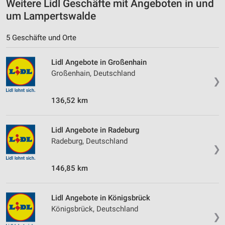
Weitere Lidl Geschäfte mit Angeboten in und
Informationen identifizieren
um Lampertswalde
Nicht-IAB-Verarbeitungszwecke:
5 Geschäfte und Orte
Notwendig
Performance
Lidl Angebote in Großenhain
Großenhain, Deutschland
❯
Funktional
136,52 km
Werbung
Lidl Angebote in Radeburg
Radeburg, Deutschland
❯
146,85 km
Lidl Angebote in Königsbrück
Königsbrück, Deutschland
❯