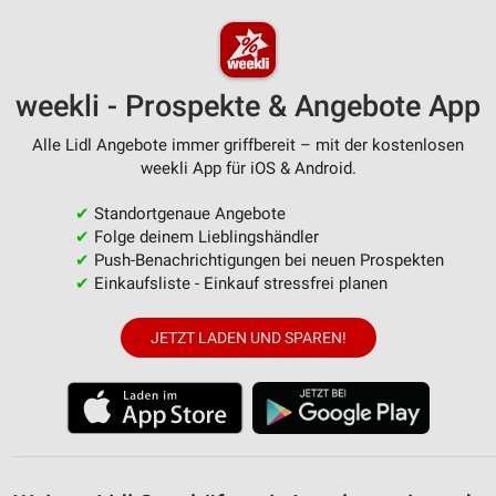
Erstellung von Profilen zur Personalisierung
von Inhalten
Verwendung von Profilen zur Auswahl
personalisierter Inhalte
weekli - Prospekte & Angebote App
Messung der Werbeleistung
Alle Lidl Angebote immer griffbereit – mit der kostenlosen
weekli App für iOS & Android.
Messung der Performance von Inhalten
✔
Standortgenaue Angebote
Analyse von Zielgruppen durch Statistiken oder
✔
Folge deinem Lieblingshändler
Kombinationen von Daten aus verschiedenen
✔
Push-Benachrichtigungen bei neuen Prospekten
Quellen
✔
Einkaufsliste - Einkauf stressfrei planen
Entwicklung und Verbesserung der Angebote
JETZT LADEN UND SPAREN!
Verwendung reduzierter Daten zur Auswahl von
Inhalten
IAB-Besonderheiten:
Verwendung genauer Standortdaten
Geräte anhand von aktiv angeforderten