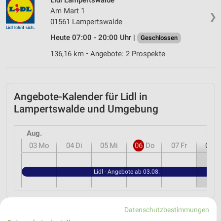
Am Mart 1
❯
01561 Lampertswalde
Heute 07:00 - 20:00 Uhr |
Geschlossen
136,16 km • Angebote: 2 Prospekte
Angebote-Kalender für Lidl in
Lampertswalde und Umgebung
Aug.
03
Mo
04
Di
05
Mi
06
Do
07
Fr
08
S
Lidl - Angebote ab 03.08.
Datenschutzbestimmungen