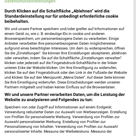
MEHR PROSPEKTE
Datenschutzeinstellungen
Durch Klicken auf die Schaltfläche „Ablehnen“ wird die
Standardeinstellung nur für unbedingt erforderliche cookie
beibehalten.
weekli Magazin
Wir und unsere Partner speichern und/oder greifen auf Informationen auf
einem Gerät zu, wie z. B. eindeutige IDs in cookie und anderen
Browserspeichern, um personenbezogene Daten zu verarbeiten. Einige
Anbieter verarbeiten Ihre personenbezogenen Daten möglicherweise
aufgrund eines berechtigten Interesses. Um dem zu widersprechen, öffnen
Sie die „Einstellungen“. Sie können Ihre Einstellungen akzeptieren, ablehnen
oder verwalten, indem Sie auf die Schaltfläche „Einstellungen verwalten“
klicken oder jederzeit auf die Fingerabdruck-Schaltfläche in der linken
unteren Ecke der Website klicken. Um Ihre Einwilligung zu widerrufen,
klicken Sie auf den Fingerabdruck oder den Link in der Fußzeile der Website
und klicken Sie auf den Menüpunkt „Meine Daten“. Auf dieser Seite können
Sie Ihre Einwilligung widerrufen. Diese Entscheidungen werden unseren
Erlebe mit Lidl und Andre Agassi die neuesten Silvercrest Küchengeräte
Mit Lidl Plus 3 für 2 - im laut DtGv besten Backshop
Partnern mitgeteilt und haben keinen Einfluss auf die Browserdaten.
17.04.2026
10.04.2026
Wir und unsere Partner verarbeiten Daten, um die Leistung der
Website zu analysieren und Folgendes zu tun:
Speichern von oder Zugriff auf Informationen auf einem Endgerät.
Verwendung reduzierter Daten zur Auswahl von Werbeanzeigen. Erstellung
von Profilen für personalisierte Werbung. Verwendung von Profilen zur
Auswahl personalisierter Werbung. Erstellung von Profilen zur
Personalisierung von Inhalten. Verwendung von Profilen zur Auswahl
personalisierter Inhalte. Messung der Werbeleistung. Messung der