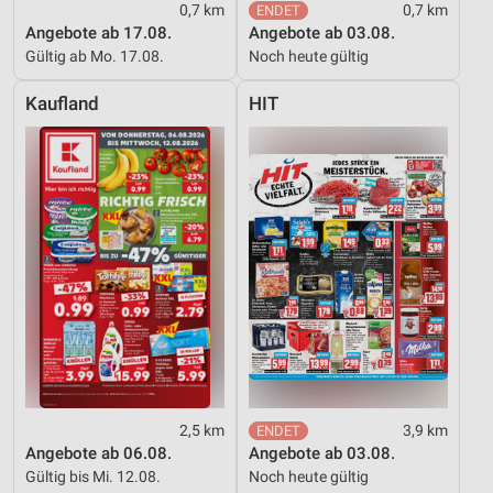
Partnerliste anzeigen (1 IAB-Anbieter)
0,7 km
0,7 km
Angebote ab 17.08.
Angebote ab 03.08.
Wir nutzen Ihre Daten für folgende Zwecke:
Gültig ab Mo. 17.08.
Noch heute gültig
IAB-Verarbeitungszwecke:
Speichern von oder Zugriff auf Informationen
Kaufland
HIT
auf einem Endgerät
Verwendung reduzierter Daten zur Auswahl von
Werbeanzeigen
Erstellung von Profilen für personalisierte
Werbung
Verwendung von Profilen zur Auswahl
personalisierter Werbung
Erstellung von Profilen zur Personalisierung
von Inhalten
Verwendung von Profilen zur Auswahl
personalisierter Inhalte
2,5 km
3,9 km
Angebote ab 06.08.
Angebote ab 03.08.
Messung der Werbeleistung
Gültig bis Mi. 12.08.
Noch heute gültig