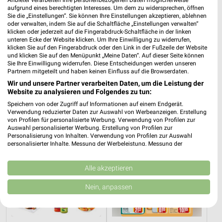
Anbieter verarbeiten Ihre personenbezogenen Daten möglicherweise
aufgrund eines berechtigten Interesses. Um dem zu widersprechen, öffnen
Sie die „Einstellungen“. Sie können Ihre Einstellungen akzeptieren, ablehnen
oder verwalten, indem Sie auf die Schaltfläche „Einstellungen verwalten“
klicken oder jederzeit auf die Fingerabdruck-Schaltfläche in der linken
5,4 km
0,7 km
unteren Ecke der Website klicken. Um Ihre Einwilligung zu widerrufen,
Angebote ab 03.08.
Angebote ab 03.08.
klicken Sie auf den Fingerabdruck oder den Link in der Fußzeile der Website
und klicken Sie auf den Menüpunkt „Meine Daten“. Auf dieser Seite können
Noch heute gültig
Gültig bis So. 16.08.
Sie Ihre Einwilligung widerrufen. Diese Entscheidungen werden unseren
Partnern mitgeteilt und haben keinen Einfluss auf die Browserdaten.
GALERIA Markthalle
REWE
Wir und unsere Partner verarbeiten Daten, um die Leistung der
Website zu analysieren und Folgendes zu tun:
Speichern von oder Zugriff auf Informationen auf einem Endgerät.
Verwendung reduzierter Daten zur Auswahl von Werbeanzeigen. Erstellung
von Profilen für personalisierte Werbung. Verwendung von Profilen zur
Auswahl personalisierter Werbung. Erstellung von Profilen zur
Personalisierung von Inhalten. Verwendung von Profilen zur Auswahl
personalisierter Inhalte. Messung der Werbeleistung. Messung der
Performance von Inhalten. Analyse von Zielgruppen durch Statistiken oder
Kombinationen von Daten aus verschiedenen Quellen. Entwicklung und
Verbesserung der Angebote. Verwendung reduzierter Daten zur Auswahl
Alle akzeptieren
von Inhalten.
Daten können außerhalb der Europäischen Union weitergegeben und in die
Nein, anpassen
USA gesendet werden.
Ihre Einwilligung und die cookie Richtlinie gelten ausschließlich für diese
Website/App.