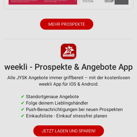
Messung der Performance von Inhalten
Analyse von Zielgruppen durch Statistiken oder
MEHR PROSPEKTE
Kombinationen von Daten aus verschiedenen
Quellen
Entwicklung und Verbesserung der Angebote
Verwendung reduzierter Daten zur Auswahl von
Inhalten
weekli - Prospekte & Angebote App
IAB-Besonderheiten:
Alle JYSK Angebote immer griffbereit – mit der kostenlosen
Verwendung genauer Standortdaten
weekli App für iOS & Android.
Geräte anhand von aktiv angeforderten
✔
Standortgenaue Angebote
Informationen identifizieren
✔
Folge deinem Lieblingshändler
Nicht-IAB-Verarbeitungszwecke:
✔
Push-Benachrichtigungen bei neuen Prospekten
✔
Einkaufsliste - Einkauf stressfrei planen
Notwendig
Performance
JETZT LADEN UND SPAREN!