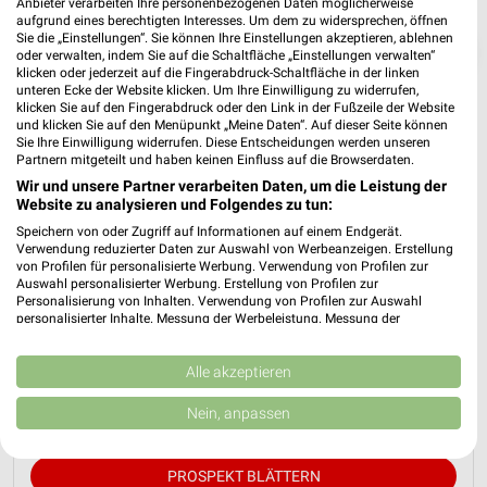
Anbieter verarbeiten Ihre personenbezogenen Daten möglicherweise
aufgrund eines berechtigten Interesses. Um dem zu widersprechen, öffnen
Sie die „Einstellungen“. Sie können Ihre Einstellungen akzeptieren, ablehnen
❯
oder verwalten, indem Sie auf die Schaltfläche „Einstellungen verwalten“
klicken oder jederzeit auf die Fingerabdruck-Schaltfläche in der linken
unteren Ecke der Website klicken. Um Ihre Einwilligung zu widerrufen,
klicken Sie auf den Fingerabdruck oder den Link in der Fußzeile der Website
und klicken Sie auf den Menüpunkt „Meine Daten“. Auf dieser Seite können
Sie Ihre Einwilligung widerrufen. Diese Entscheidungen werden unseren
Partnern mitgeteilt und haben keinen Einfluss auf die Browserdaten.
Wir und unsere Partner verarbeiten Daten, um die Leistung der
Website zu analysieren und Folgendes zu tun:
Speichern von oder Zugriff auf Informationen auf einem Endgerät.
Verwendung reduzierter Daten zur Auswahl von Werbeanzeigen. Erstellung
von Profilen für personalisierte Werbung. Verwendung von Profilen zur
JYSK Prospekt für Köln ab So. den
Auswahl personalisierter Werbung. Erstellung von Profilen zur
Personalisierung von Inhalten. Verwendung von Profilen zur Auswahl
12.07.
personalisierter Inhalte. Messung der Werbeleistung. Messung der
Performance von Inhalten. Analyse von Zielgruppen durch Statistiken oder
Spare bis zu 70%
Kombinationen von Daten aus verschiedenen Quellen. Entwicklung und
Verbesserung der Angebote. Verwendung reduzierter Daten zur Auswahl
Alle akzeptieren
Gültig von 12. Jul. bis 15. Aug.
von Inhalten.
Daten können außerhalb der Europäischen Union weitergegeben und in die
Nein, anpassen
📅
Kalendereintrag erstellen
USA gesendet werden.
Ihre Einwilligung und die cookie Richtlinie gelten ausschließlich für diese
Website/App.
PROSPEKT BLÄTTERN