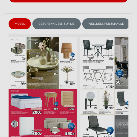
Partnerliste anzeigen (1 IAB-Anbieter)
Wir nutzen Ihre Daten für folgende Zwecke:
IAB-Verarbeitungszwecke:
MÖBEL
GESCHENKIDEEN FÜR SIE
WELLNESS FÜR ZUHAUSE
Speichern von oder Zugriff auf Informationen
auf einem Endgerät
Verwendung reduzierter Daten zur Auswahl von
Werbeanzeigen
Erstellung von Profilen für personalisierte
Werbung
Verwendung von Profilen zur Auswahl
personalisierter Werbung
Erstellung von Profilen zur Personalisierung
von Inhalten
Verwendung von Profilen zur Auswahl
personalisierter Inhalte
Messung der Werbeleistung