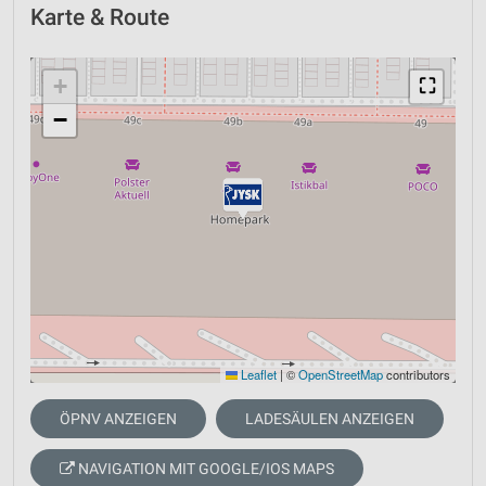
Karte & Route
+
⛶
−
Leaflet
|
©
OpenStreetMap
contributors
ÖPNV ANZEIGEN
LADESÄULEN ANZEIGEN
NAVIGATION MIT GOOGLE/IOS MAPS