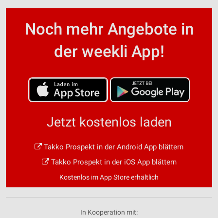
Noch mehr Angebote in
der weekli App!
Jetzt kostenlos laden
Takko Prospekt in der Android App blättern
Takko Prospekt in der iOS App blättern
Kostenlos im App Store erhältlich
In Kooperation mit: