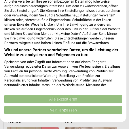
Anbieter verarbeiten Ihre personenbezogenen Daten möglicherweise
aufgrund eines berechtigten Interesses. Um dem zu widersprechen, öffnen
Sie die „Einstellungen“. Sie können Ihre Einstellungen akzeptieren, ablehnen
oder verwalten, indem Sie auf die Schaltfläche „Einstellungen verwalten“
klicken oder jederzeit auf die Fingerabdruck-Schaltfläche in der linken
unteren Ecke der Website klicken. Um Ihre Einwilligung zu widerrufen,
Adresse, Öffnungszeiten und Route für die
klicken Sie auf den Fingerabdruck oder den Link in der Fußzeile der Website
Takko Fashion Filiale in Köln
und klicken Sie auf den Menüpunkt „Meine Daten“. Auf dieser Seite können
Sie Ihre Einwilligung widerrufen. Diese Entscheidungen werden unseren
Partnern mitgeteilt und haben keinen Einfluss auf die Browserdaten.
Egal ob Adresse, Öffnungszeiten oder Route, hier findest Du
Wir und unsere Partner verarbeiten Daten, um die Leistung der
alles zur Takko Fashion Filiale in Köln. Die aktuellsten
Website zu analysieren und Folgendes zu tun:
Angebote kannst Du Dir in den neuesten Prospekten
Speichern von oder Zugriff auf Informationen auf einem Endgerät.
anschauen. Wenn Du ein schönes Schnäppchen gefunden hast,
Verwendung reduzierter Daten zur Auswahl von Werbeanzeigen. Erstellung
kannst Du über die Routen-Funktion den schnellsten Weg zu
von Profilen für personalisierte Werbung. Verwendung von Profilen zur
Deiner Lieblings-Filiale von Takko finden.
Auswahl personalisierter Werbung. Erstellung von Profilen zur
Personalisierung von Inhalten. Verwendung von Profilen zur Auswahl
personalisierter Inhalte. Messung der Werbeleistung. Messung der
Mode & Bekleidung Angebote für Köln und
Performance von Inhalten. Analyse von Zielgruppen durch Statistiken oder
Kombinationen von Daten aus verschiedenen Quellen. Entwicklung und
Umgebung
Verbesserung der Angebote. Verwendung reduzierter Daten zur Auswahl
Alle akzeptieren
von Inhalten.
Daten können außerhalb der Europäischen Union weitergegeben und in die
11 Prospekte
Nein, anpassen
USA gesendet werden.
Ihre Einwilligung und die cookie Richtlinie gelten ausschließlich für diese
Tchibo
Kik
Website/App.