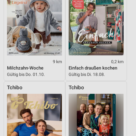
Messung der Performance von Inhalten
Analyse von Zielgruppen durch Statistiken oder
Kombinationen von Daten aus verschiedenen
Quellen
Entwicklung und Verbesserung der Angebote
Verwendung reduzierter Daten zur Auswahl von
9 km
0,2 km
Inhalten
Milchzahn-Woche
Einfach draußen kochen
IAB-Besonderheiten:
Gültig bis Do. 01.10.
Gültig bis Di. 18.08.
Verwendung genauer Standortdaten
Tchibo
Tchibo
Geräte anhand von aktiv angeforderten
Informationen identifizieren
Nicht-IAB-Verarbeitungszwecke:
Notwendig
Performance