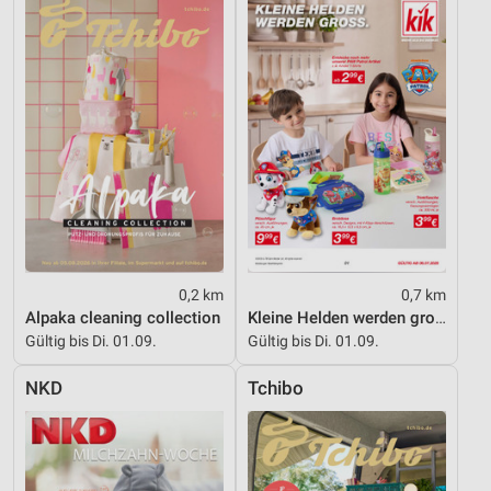
Partnerliste anzeigen (1 IAB-Anbieter)
Wir nutzen Ihre Daten für folgende Zwecke:
IAB-Verarbeitungszwecke:
Speichern von oder Zugriff auf Informationen
auf einem Endgerät
Verwendung reduzierter Daten zur Auswahl von
Werbeanzeigen
Erstellung von Profilen für personalisierte
Werbung
Verwendung von Profilen zur Auswahl
0,2 km
0,7 km
personalisierter Werbung
Alpaka cleaning collection
Kleine Helden werden gross
Gültig bis Di. 01.09.
Gültig bis Di. 01.09.
Erstellung von Profilen zur Personalisierung
von Inhalten
NKD
Tchibo
Verwendung von Profilen zur Auswahl
personalisierter Inhalte
Messung der Werbeleistung