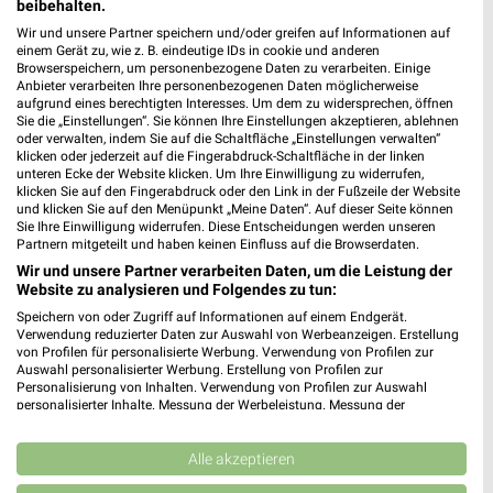
beibehalten.
Leverkusen
Wir und unsere Partner speichern und/oder greifen auf Informationen auf
einem Gerät zu, wie z. B. eindeutige IDs in cookie und anderen
Browserspeichern, um personenbezogene Daten zu verarbeiten. Einige
Anbieter verarbeiten Ihre personenbezogenen Daten möglicherweise
aufgrund eines berechtigten Interesses. Um dem zu widersprechen, öffnen
Sie die „Einstellungen“. Sie können Ihre Einstellungen akzeptieren, ablehnen
oder verwalten, indem Sie auf die Schaltfläche „Einstellungen verwalten“
klicken oder jederzeit auf die Fingerabdruck-Schaltfläche in der linken
unteren Ecke der Website klicken. Um Ihre Einwilligung zu widerrufen,
klicken Sie auf den Fingerabdruck oder den Link in der Fußzeile der Website
und klicken Sie auf den Menüpunkt „Meine Daten“. Auf dieser Seite können
Noch mehr Angebote in
Sie Ihre Einwilligung widerrufen. Diese Entscheidungen werden unseren
Partnern mitgeteilt und haben keinen Einfluss auf die Browserdaten.
der weekli App!
Wir und unsere Partner verarbeiten Daten, um die Leistung der
Website zu analysieren und Folgendes zu tun:
Speichern von oder Zugriff auf Informationen auf einem Endgerät.
Verwendung reduzierter Daten zur Auswahl von Werbeanzeigen. Erstellung
von Profilen für personalisierte Werbung. Verwendung von Profilen zur
Auswahl personalisierter Werbung. Erstellung von Profilen zur
Personalisierung von Inhalten. Verwendung von Profilen zur Auswahl
personalisierter Inhalte. Messung der Werbeleistung. Messung der
Performance von Inhalten. Analyse von Zielgruppen durch Statistiken oder
Jetzt kostenlos laden
Kombinationen von Daten aus verschiedenen Quellen. Entwicklung und
Verbesserung der Angebote. Verwendung reduzierter Daten zur Auswahl
Alle akzeptieren
von Inhalten.
Prospekte App für Android
Daten können außerhalb der Europäischen Union weitergegeben und in die