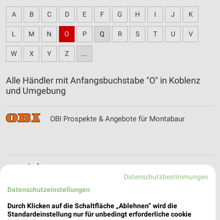
A
B
C
D
E
F
G
H
I
J
K
L
M
N
O
P
Q
R
S
T
U
V
W
X
Y
Z
...
Alle Händler mit Anfangsbuchstabe "O" in Koblenz
und Umgebung
OBI Prospekte & Angebote für Montabaur
Opti Wohnwelt Filialen & Öffnungszeiten für
Datenschutzbestimmungen
Ingelheim
Datenschutzeinstellungen
Durch Klicken auf die Schaltfläche „Ablehnen“ wird die
Standardeinstellung nur für unbedingt erforderliche cookie
OSTERMANN Filialen & Öffnungszeiten für