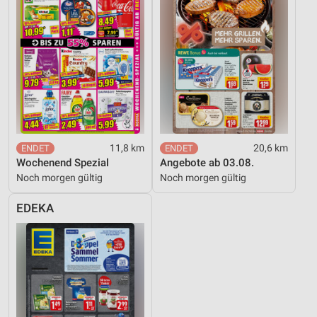
Verwendung genauer Standortdaten
Geräte anhand von aktiv angeforderten
Informationen identifizieren
Nicht-IAB-Verarbeitungszwecke:
Notwendig
Performance
11,8 km
20,6 km
Funktional
Wochenend Spezial
Angebote ab 03.08.
Noch morgen gültig
Noch morgen gültig
Werbung
EDEKA