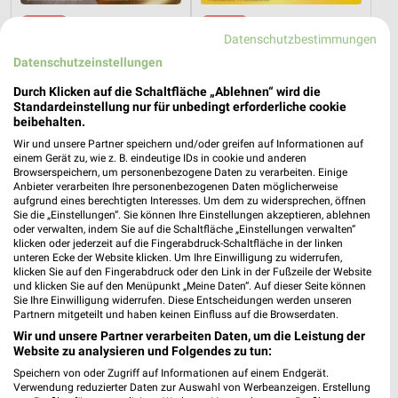
34,9 km
34,9 km
Datenschutzbestimmungen
Junges Wohnen
Schlafzimmer Spezial
Noch heute gültig
Noch heute gültig
Datenschutzeinstellungen
Durch Klicken auf die Schaltfläche „Ablehnen“ wird die
XXXLutz
XXXLutz
Standardeinstellung nur für unbedingt erforderliche cookie
beibehalten.
Wir und unsere Partner speichern und/oder greifen auf Informationen auf
einem Gerät zu, wie z. B. eindeutige IDs in cookie und anderen
Browserspeichern, um personenbezogene Daten zu verarbeiten. Einige
Anbieter verarbeiten Ihre personenbezogenen Daten möglicherweise
aufgrund eines berechtigten Interesses. Um dem zu widersprechen, öffnen
Sie die „Einstellungen“. Sie können Ihre Einstellungen akzeptieren, ablehnen
oder verwalten, indem Sie auf die Schaltfläche „Einstellungen verwalten“
klicken oder jederzeit auf die Fingerabdruck-Schaltfläche in der linken
unteren Ecke der Website klicken. Um Ihre Einwilligung zu widerrufen,
klicken Sie auf den Fingerabdruck oder den Link in der Fußzeile der Website
und klicken Sie auf den Menüpunkt „Meine Daten“. Auf dieser Seite können
Sie Ihre Einwilligung widerrufen. Diese Entscheidungen werden unseren
Partnern mitgeteilt und haben keinen Einfluss auf die Browserdaten.
Wir und unsere Partner verarbeiten Daten, um die Leistung der
Website zu analysieren und Folgendes zu tun:
34,9 km
34,9 km
Speichern von oder Zugriff auf Informationen auf einem Endgerät.
Junges Wohnen
Bis zu 62% in diesem prospekt
Verwendung reduzierter Daten zur Auswahl von Werbeanzeigen. Erstellung