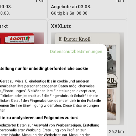
1 km
1 km
10.08.
Angebote ab 03.08.
10.08.
Gültig bis Sa. 08.08.
rkt
XXXLutz
Datenschutzbestimmungen
tellung nur für unbedingt erforderliche cookie
erät zu, wie z. B. eindeutige IDs in cookie und anderen
verarbeiten Ihre personenbezogenen Daten möglicherweise
„Einstellungen“. Sie können Ihre Einstellungen akzeptieren,
 klicken oder jederzeit auf die Fingerabdruck-Schaltfläche in
klicken Sie auf den Fingerabdruck oder den Link in der Fußzeile
önnen Sie Ihre Einwilligung widerrufen. Diese Entscheidungen
ten.
ite zu analysieren und Folgendes zu tun:
reduzierter Daten zur Auswahl von Werbeanzeigen. Erstellung
ersonalisierter Werbung. Erstellung von Profilen zur
1,5 km
26,2 km
ierter Inhalte. Messung der Werbeleistung. Messung der