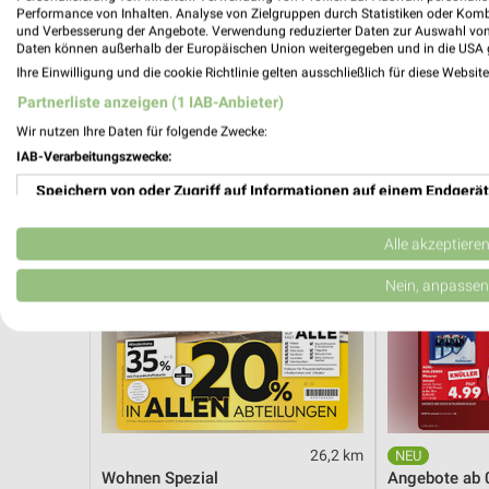
Angebote ab 03.08.
Angebote ab 
Performance von Inhalten. Analyse von Zielgruppen durch Statistiken oder Kom
Gültig bis Sa. 08.08.
Noch morgen g
und Verbesserung der Angebote. Verwendung reduzierter Daten zur Auswahl von
Daten können außerhalb der Europäischen Union weitergegeben und in die USA 
Ihre Einwilligung und die cookie Richtlinie gelten ausschließlich für diese Websit
XXXLutz
Kaufland
Partnerliste anzeigen (1 IAB-Anbieter)
Wir nutzen Ihre Daten für folgende Zwecke:
IAB-Verarbeitungszwecke:
Speichern von oder Zugriff auf Informationen auf einem Endgerät
Verwendung reduzierter Daten zur Auswahl von Werbeanzeigen
Alle akzeptiere
Erstellung von Profilen für personalisierte Werbung
Nein, anpassen
Verwendung von Profilen zur Auswahl personalisierter Werbung
Erstellung von Profilen zur Personalisierung von Inhalten
Verwendung von Profilen zur Auswahl personalisierter Inhalte
26,2 km
Messung der Werbeleistung
Wohnen Spezial
Angebote ab 