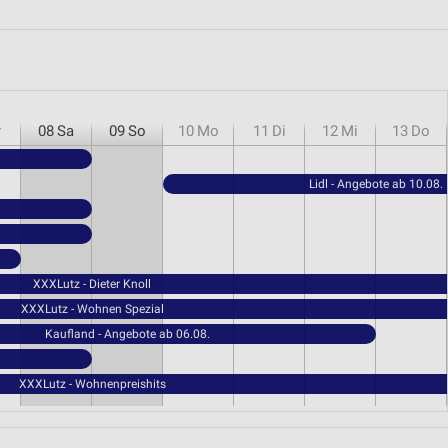
r
08
Sa
09
So
10
Mo
11
Di
12
Mi
13
Do
Lidl - Angebote ab 10.08.
XXXLutz - Dieter Knoll
XXXLutz - Wohnen Spezial
Kaufland - Angebote ab 06.08.
XXXLutz - Wohnenpreishits