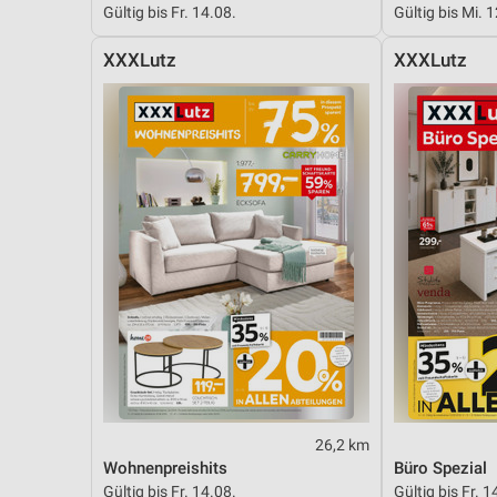
Gültig bis Fr. 14.08.
Gültig bis Mi. 
Messung der Performance von Inhalten
XXXLutz
XXXLutz
Analyse von Zielgruppen durch Statistiken oder Kombinationen 
Quellen
Entwicklung und Verbesserung der Angebote
Verwendung reduzierter Daten zur Auswahl von Inhalten
IAB-Besonderheiten:
Verwendung genauer Standortdaten
Geräte anhand von aktiv angeforderten Informationen identifizie
Nicht-IAB-Verarbeitungszwecke:
Notwendig
Performance
26,2 km
Funktional
Wohnenpreishits
Büro Spezial
Gültig bis Fr. 14.08.
Gültig bis Fr. 1
Werbung