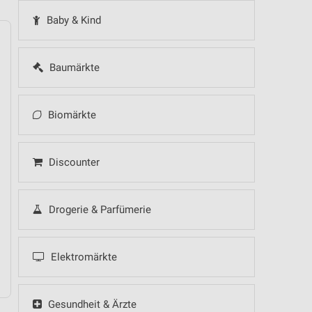
Baby & Kind
Baumärkte
14
Fr
15
Sa
16
So
17
Mo
18
Di
19
Mi
Biomärkte
Discounter
Drogerie & Parfümerie
Elektromärkte
Gesundheit & Ärzte