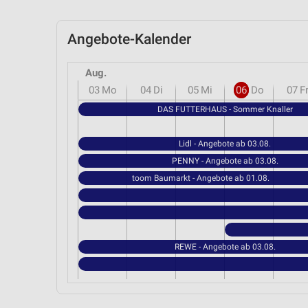
Angebote-Kalender
Aug.
03
Mo
04
Di
05
Mi
06
Do
07
F
DAS FUTTERHAUS - Sommer Knaller
Lidl - Angebote ab 03.08.
PENNY - Angebote ab 03.08.
toom Baumarkt - Angebote ab 01.08.
REWE - Angebote ab 03.08.