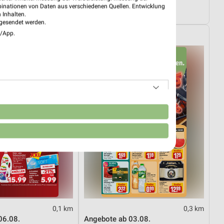
01.08.
Dieter Knoll
binationen von Daten aus verschiedenen Quellen. Entwicklung
ültig
Gültig bis Fr. 14.08.
 Inhalten.
gesendet werden.
e/App.
REWE
n
0,1 km
0,3 km
06.08.
Angebote ab 03.08.