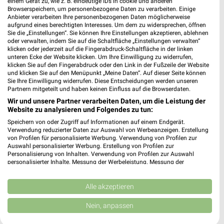
einem Gerät zu, wie z. B. eindeutige IDs in cookie und anderen
Browserspeichern, um personenbezogene Daten zu verarbeiten. Einige
Anbieter verarbeiten Ihre personenbezogenen Daten möglicherweise
aufgrund eines berechtigten Interesses. Um dem zu widersprechen, öffnen
Sonderpreis Baumarkt Prospekte & Angebote für
Sie die „Einstellungen“. Sie können Ihre Einstellungen akzeptieren, ablehnen
Kaufbeuren
oder verwalten, indem Sie auf die Schaltfläche „Einstellungen verwalten“
klicken oder jederzeit auf die Fingerabdruck-Schaltfläche in der linken
unteren Ecke der Website klicken. Um Ihre Einwilligung zu widerrufen,
klicken Sie auf den Fingerabdruck oder den Link in der Fußzeile der Website
und klicken Sie auf den Menüpunkt „Meine Daten“. Auf dieser Seite können
Sport 2000 Prospekte, Angebote & Aktionen
Sie Ihre Einwilligung widerrufen. Diese Entscheidungen werden unseren
Partnern mitgeteilt und haben keinen Einfluss auf die Browserdaten.
Wir und unsere Partner verarbeiten Daten, um die Leistung der
Website zu analysieren und Folgendes zu tun:
Speichern von oder Zugriff auf Informationen auf einem Endgerät.
SportScheck Prospekte, Angebote & Aktionen
Verwendung reduzierter Daten zur Auswahl von Werbeanzeigen. Erstellung
für Augsburg
von Profilen für personalisierte Werbung. Verwendung von Profilen zur
Auswahl personalisierter Werbung. Erstellung von Profilen zur
Personalisierung von Inhalten. Verwendung von Profilen zur Auswahl
personalisierter Inhalte. Messung der Werbeleistung. Messung der
Performance von Inhalten. Analyse von Zielgruppen durch Statistiken oder
Subway Prospekte & Aktionen für Kaufbeuren
Kombinationen von Daten aus verschiedenen Quellen. Entwicklung und
Verbesserung der Angebote. Verwendung reduzierter Daten zur Auswahl
Alle akzeptieren
von Inhalten.
Daten können außerhalb der Europäischen Union weitergegeben und in die
Nein, anpassen
USA gesendet werden.
Ihre Einwilligung und die cookie Richtlinie gelten ausschließlich für diese