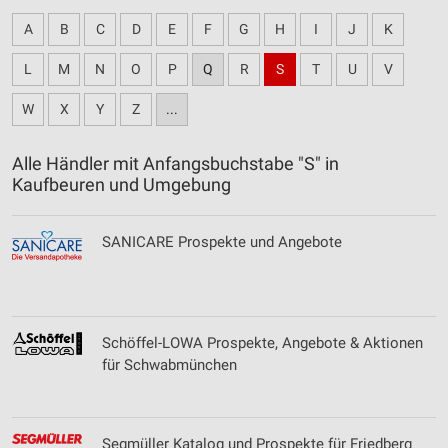
A
B
C
D
E
F
G
H
I
J
K
L
M
N
O
P
Q
R
S
T
U
V
W
X
Y
Z
...
Alle Händler mit Anfangsbuchstabe "S" in
Kaufbeuren und Umgebung
SANICARE Prospekte und Angebote
Schöffel-LOWA Prospekte, Angebote & Aktionen
für Schwabmünchen
Segmüller Katalog und Prospekte für Friedberg