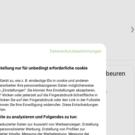
❯
Datenschutzbestimmungen
tellung nur für unbedingt erforderliche cookie
Lidl Prospekt für Kaufbeuren
ab Mo. den 03.08.
erät zu, wie z. B. eindeutige IDs in cookie und anderen
verarbeiten Ihre personenbezogenen Daten möglicherweise
„Einstellungen“. Sie können Ihre Einstellungen akzeptieren,
Gültig von 03. Aug. bis 08. Aug.
 klicken oder jederzeit auf die Fingerabdruck-Schaltfläche in
klicken Sie auf den Fingerabdruck oder den Link in der Fußzeile
📅
Kalendereintrag erstellen
önnen Sie Ihre Einwilligung widerrufen. Diese Entscheidungen
ten.
ite zu analysieren und Folgendes zu tun:
❯
reduzierter Daten zur Auswahl von Werbeanzeigen. Erstellung
PROSPEKT BLÄTTERN
ersonalisierter Werbung. Erstellung von Profilen zur
ierter Inhalte. Messung der Werbeleistung. Messung der