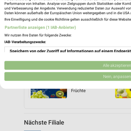
Performance von Inhalten. Analyse von Zielgruppen durch Statistiken oder Kom
und Verbesserung der Angebote. Verwendung reduzierter Daten zur Auswahl von
Daten können außerhalb der Europäischen Union weitergegeben und in die USA 
Ihre Einwilligung und die cookie Richtlinie gelten ausschließlich für diese Websit
Partnerliste anzeigen (1 IAB-Anbieter)
Wir nutzen Ihre Daten für folgende Zwecke:
IAB-Verarbeitungszwecke:
Speichern von oder Zugriff auf Informationen auf einem Endgerät
Verwendung reduzierter Daten zur Auswahl von Werbeanzeigen
Angebote Seite 2
Alle akzeptiere
Kiwi
Erstellung von Profilen für personalisierte Werbung
Nein, anpassen
Lose
Neuseeland
Verwendung von Profilen zur Auswahl personalisierter Werbung
Früchte
Erstellung von Profilen zur Personalisierung von Inhalten
Verwendung von Profilen zur Auswahl personalisierter Inhalte
Nächste Filiale
Messung der Werbeleistung