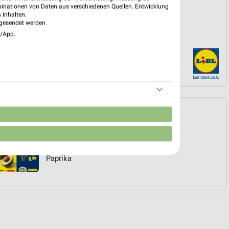
binationen von Daten aus verschiedenen Quellen. Entwicklung
 Inhalten.
gesendet werden.
e/App.
Angebote Seite 3
n
LAN
Topf
Möhren
Paprika