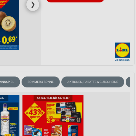
❯
INNSPIEL
SOMMER & SONNE
AKTIONEN, RABATTE & GUTSCHEINE
WE