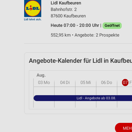
Lidl Kaufbeuren
Messung der Performance von Inhalten
Bahnhofstr. 2
87600 Kaufbeuren
Analyse von Zielgruppen durch Statistiken oder Kombinationen 
Quellen
Heute 07:00 - 20:00 Uhr |
Geöffnet
Entwicklung und Verbesserung der Angebote
552,95 km • Angebote: 2 Prospekte
Verwendung reduzierter Daten zur Auswahl von Inhalten
IAB-Besonderheiten:
Angebote-Kalender für Lidl in Kauf
Verwendung genauer Standortdaten
Aug.
Geräte anhand von aktiv angeforderten Informationen identifizie
03
Mo
04
Di
05
Mi
06
Do
07
F
Nicht-IAB-Verarbeitungszwecke:
Notwendig
Lidl - Angebote ab 03.08.
Performance
Funktional
MEH
Werbung