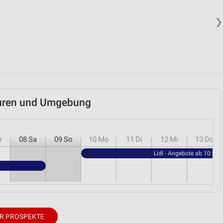
❯
von Daten aus verschiedenen
beuren und Umgebung
ren
r
08
Sa
09
So
10
Mo
11
Di
12
Mi
13
Do
Lidl - Angebote ab 10.08.
R PROSPEKTE